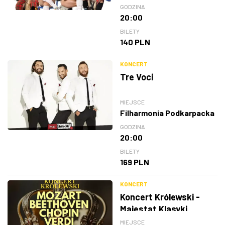
GODZINA
20:00
BILETY
140 PLN
KONCERT
Tre Voci
MIEJSCE
Filharmonia Podkarpacka
GODZINA
20:00
BILETY
169 PLN
KONCERT
Koncert Królewski -
Majestat Klasyki
MIEJSCE