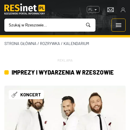
PL
STRONA GŁÓWNA
/
ROZRYWKA
/
KALENDARIUM
WIADOMOŚCI
INWESTYCJE
REKLAMA
IMPREZY I WYDARZENIA W RZESZOWIE
IMPREZY
ROZRYWKA
KONCERT
W KINACH
GASTRONOMIA