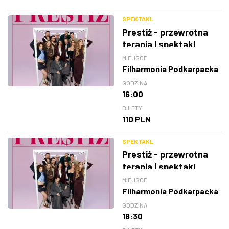
SPEKTAKL
Prestiż - przewrotna
terapia | spektakl
MIEJSCE
Filharmonia Podkarpacka
GODZINA
16:00
BILETY
110 PLN
SPEKTAKL
Prestiż - przewrotna
terapia | spektakl
MIEJSCE
Filharmonia Podkarpacka
GODZINA
18:30