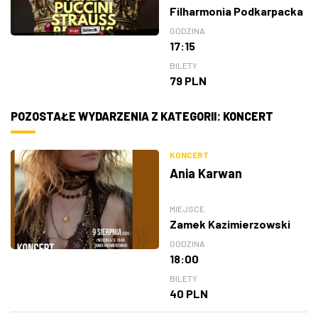
Filharmonia Podkarpacka
GODZINA
17:15
BILETY
79 PLN
POZOSTAŁE WYDARZENIA Z KATEGORII: KONCERT
KONCERT
Ania Karwan
MIEJSCE
Zamek Kazimierzowski
GODZINA
18:00
BILETY
40 PLN