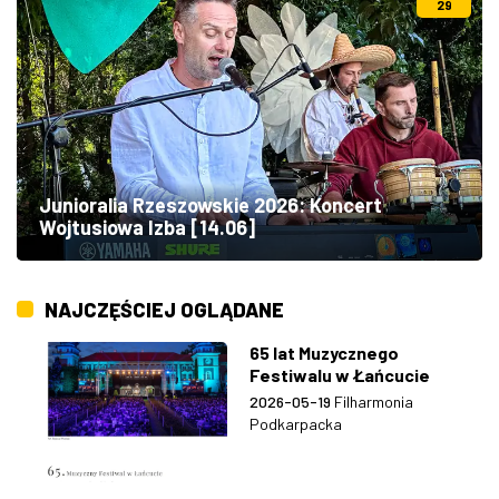
29
Junioralia Rzeszowskie 2026: Koncert
Wojtusiowa Izba [14.06]
NAJCZĘŚCIEJ OGLĄDANE
65 lat Muzycznego
Festiwalu w Łańcucie
2026-05-19
Filharmonia
Podkarpacka