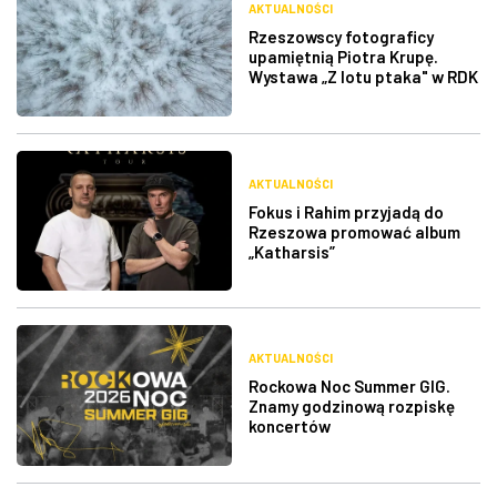
AKTUALNOŚCI
Rzeszowscy fotograficy
upamiętnią Piotra Krupę.
Wystawa „Z lotu ptaka" w RDK
AKTUALNOŚCI
Fokus i Rahim przyjadą do
Rzeszowa promować album
„Katharsis”
AKTUALNOŚCI
Rockowa Noc Summer GIG.
Znamy godzinową rozpiskę
koncertów