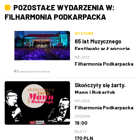
POZOSTAŁE WYDARZENIA W:
FILHARMONIA PODKARPACKA
WYSTAWA
65 lat Muzycznego
Festiwalu w Łańcucie
MIEJSCE
Filharmonia Podkarpacka
Skończyły się żarty.
Mann i Bukartyk
MIEJSCE
Filharmonia Podkarpacka
GODZINA
19:00
BILETY
170 PLN