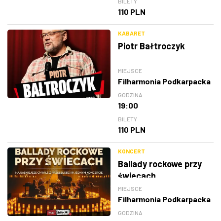
BILETY
110 PLN
KABARET
Piotr Bałtroczyk
MIEJSCE
Filharmonia Podkarpacka
GODZINA
19:00
BILETY
110 PLN
KONCERT
Ballady rockowe przy
świecach
MIEJSCE
Filharmonia Podkarpacka
GODZINA