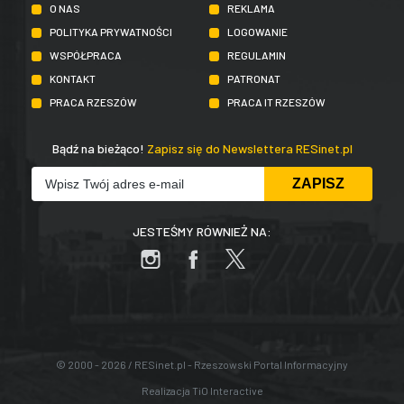
O NAS
REKLAMA
POLITYKA PRYWATNOŚCI
LOGOWANIE
WSPÓŁPRACA
REGULAMIN
KONTAKT
PATRONAT
PRACA RZESZÓW
PRACA IT RZESZÓW
Bądź na bieżąco!
Zapisz się do Newslettera RESinet.pl
JESTEŚMY RÓWNIEŻ NA:
© 2000 - 2026 / RESinet.pl - Rzeszowski Portal Informacyjny
Realizacja
TiO Interactive