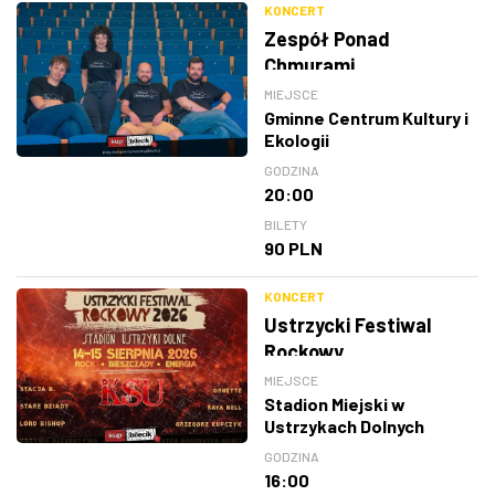
KONCERT
Zespół Ponad
Chmurami
MIEJSCE
Gminne Centrum Kultury i
Ekologii
GODZINA
20:00
BILETY
90 PLN
KONCERT
Ustrzycki Festiwal
Rockowy
MIEJSCE
Stadion Miejski w
Ustrzykach Dolnych
GODZINA
16:00