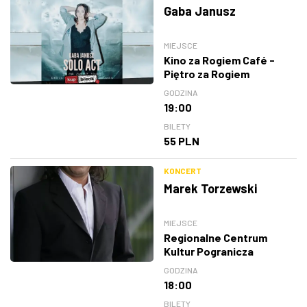
Gaba Janusz
MIEJSCE
Kino za Rogiem Café -
Piętro za Rogiem
GODZINA
19:00
BILETY
55 PLN
KONCERT
Marek Torzewski
MIEJSCE
Regionalne Centrum
Kultur Pogranicza
GODZINA
18:00
BILETY