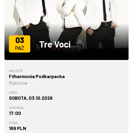
ZDJĘCIA
W RZESZOWIE
03
Tre Voci
PAŹ
MIEJSCE
Filharmonia Podkarpacka
Rzeszów
DATA
SOBOTA, 03.10.2026
GODZINA
17:00
CENA
169 PLN