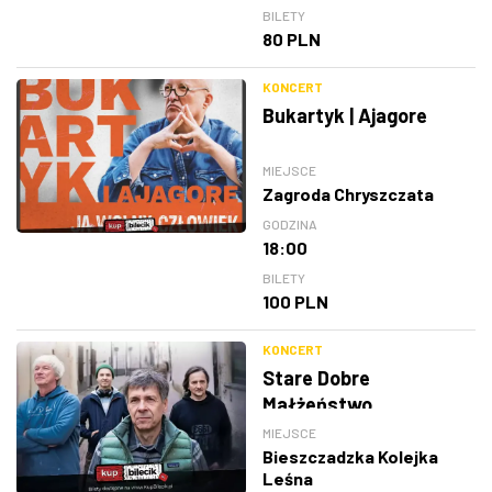
BILETY
80 PLN
KONCERT
Bukartyk | Ajagore
MIEJSCE
Zagroda Chryszczata
GODZINA
18:00
BILETY
100 PLN
KONCERT
Stare Dobre
Małżeństwo
MIEJSCE
Bieszczadzka Kolejka
Leśna