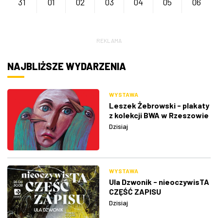
31
01
02
03
04
05
06
REKLAMA
NAJBLIŻSZE WYDARZENIA
WYSTAWA
Leszek Żebrowski - plakaty
z kolekcji BWA w Rzeszowie
Dzisiaj
WYSTAWA
Ula Dzwonik - nieoczywisTA
CZĘŚĆ ZAPISU
Dzisiaj