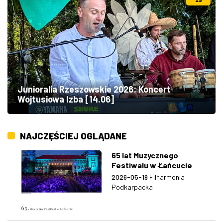
Junioralia Rzeszowskie 2026: Koncert
Wojtusiowa Izba [14.06]
NAJCZĘŚCIEJ OGLĄDANE
65 lat Muzycznego
Festiwalu w Łańcucie
2026-05-19
Filharmonia
Podkarpacka