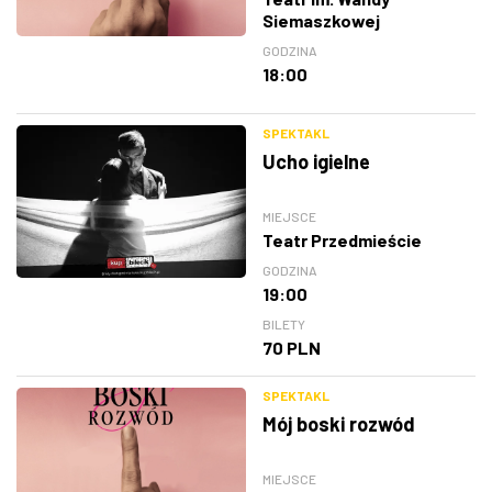
Siemaszkowej
GODZINA
18:00
SPEKTAKL
Ucho igielne
MIEJSCE
Teatr Przedmieście
GODZINA
19:00
BILETY
70 PLN
SPEKTAKL
Mój boski rozwód
MIEJSCE