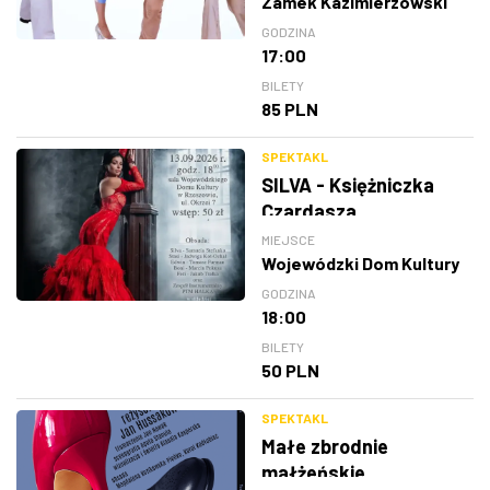
Zamek Kazimierzowski
GODZINA
17:00
BILETY
85 PLN
SPEKTAKL
SILVA - Księżniczka
Czardasza
MIEJSCE
Wojewódzki Dom Kultury
GODZINA
18:00
BILETY
50 PLN
SPEKTAKL
Małe zbrodnie
małżeńskie