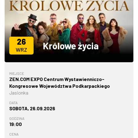
ZDJĘCIA
W RZESZOWIE
26
Królowe życia
WRZ
MIEJSCE
ZEN.COM EXPO Centrum Wystawienniczo-
Kongresowe Województwa Podkarpackiego
Jasionka
DATA
SOBOTA, 26.09.2026
GODZINA
19:00
CENA