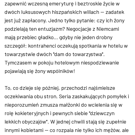
zapewnić wczesną emeryturę i beztroskie życie w
dwóch luksusowych hiszpańskich willach -- zadatek
jest już zapłacony. Jedno tylko pytanie: czy ich żony
podzielają ten entuzjazm? Negocjacje z Niemcami
mają przebiec gładko... gdyby nie jeden drobny
szczegół: kontrahenci oczekują spotkania w hotelu w
towarzystwie dwóch "dam do towarzystwa".
Tymczasem w pokoju hotelowym niespodziewanie
pojawiają się żony wspólników!
To, co dzieje się później, przechodzi najśmielsze
oczekiwania obu stron. Seria zaskakujących pomyłek i
nieporozumień zmusza małżonki do wcielenia się w
rolę kokieteryjnych i pewnych siebie "dziewczyn
lekkich obyczajów". W jednej chwili stają się zupełnie
innymi kobietami -- co rozpala nie tylko ich mężów, ale