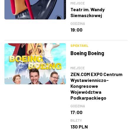
MIEJSCE
Teatr im. Wandy
Siemaszkowej
GODZINA
19:00
SPEKTAKL
Boeing Boeing
MIEJSCE
ZEN.COM EXPO Centrum
Wystawienniczo-
Kongresowe
Województwa
Podkarpackiego
GODZINA
17:00
BILETY
130 PLN