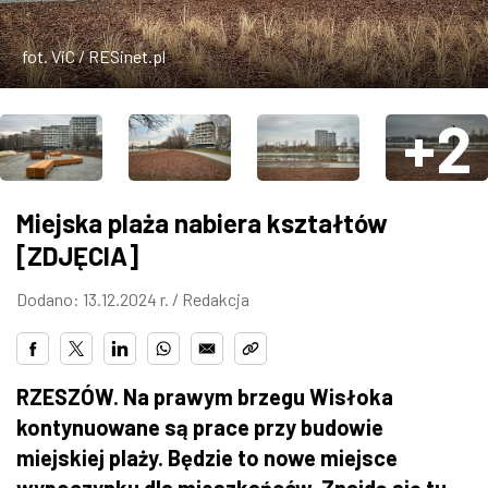
ZDJĘCIA
fot. ViC / RESinet.pl
W RZESZOWIE
+2
Miejska plaża nabiera kształtów
[ZDJĘCIA]
Dodano: 13.12.2024 r. /
Redakcja
RZESZÓW. Na prawym brzegu Wisłoka
kontynuowane są prace przy budowie
miejskiej plaży. Będzie to nowe miejsce
wypoczynku dla mieszkańców. Znajdą się tu