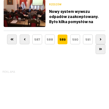
RZESZÓW
Nowy system wywozu
odpadów zaakceptowany.
Było kilka pomysłów na
poprawki
587
588
589
590
591
REKLAMA