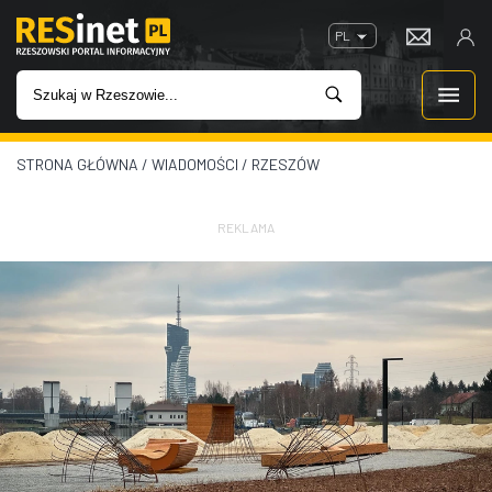
PL
STRONA GŁÓWNA
/
WIADOMOŚCI
/
RZESZÓW
WIADOMOŚCI
INWESTYCJE
REKLAMA
IMPREZY
ROZRYWKA
W KINACH
GASTRONOMIA