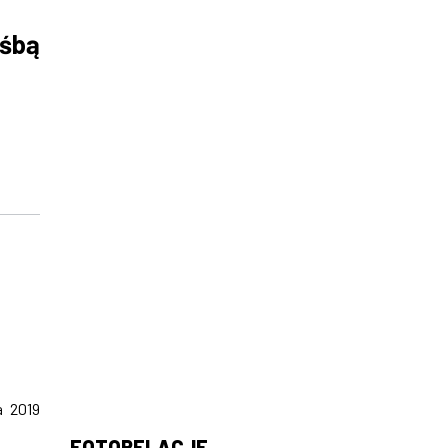
ośbą
a 2019
FOTORELACJE