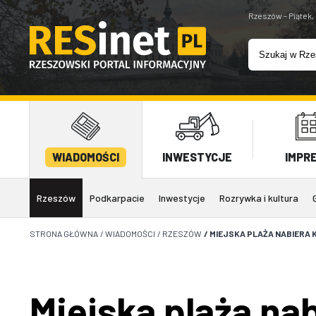
Rzeszów - Piątek,
WIADOMOŚCI
INWESTYCJE
IMPR
Rzeszów
Podkarpacie
Inwestycje
Rozrywka i kultura
STRONA GŁÓWNA
/
WIADOMOŚCI
/
RZESZÓW
/
MIEJSKA PLAŻA NABIERA
Miejska plaża na