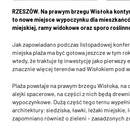
RZESZÓW. Na prawym brzegu Wisłoka kontynu
to nowe miejsce wypoczynku dla mieszkańców. 
miejskiej, ramy widokowe oraz sporo roślinn
Jak zapowiadano podczas listopadowej konferen
miejska plaża ma być gotowa jeszcze w tym ro
wtedy, że traktuje tę inwestycję jako pierwsz
znacznie więcej terenów nad Wisłokiem pod w
Plaża powstaje na prawym brzegu Wisłoka, na o
alejki spacerowe, na części z nich będą drewn
wypoczynkowe. Dużą część tego ternu wypełni
architektury: siedziska, ławki, leżaki miejskie,
zapomniano również o zieleni – zasadzonych zo