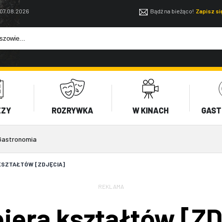
 07.08.2026
Bądź na bieżąco!
Zapisz s
EZY
ROZRYWKA
W KINACH
GAST
Gastronomia
 KSZTAŁTÓW [ZDJĘCIA]
REKLAMA
biera kształtów [Z