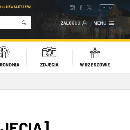
ię do NEWSLETTERA
PL
ZALOGUJ
MENU
RONOMIA
ZDJĘCIA
W RZESZOWIE
DJĘCIA]