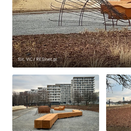
fot. ViC / RESinet.pl