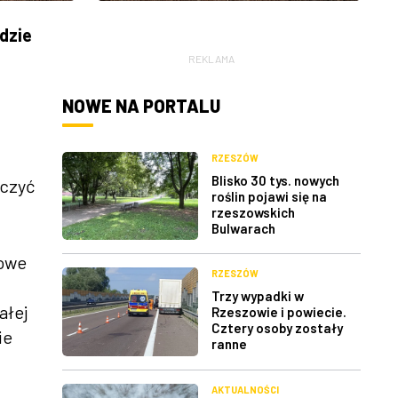
dzie
REKLAMA
NOWE NA PORTALU
RZESZÓW
Blisko 30 tys. nowych
aczyć
roślin pojawi się na
rzeszowskich
Bulwarach
rowe
RZESZÓW
Trzy wypadki w
ałej
Rzeszowie i powiecie.
Cztery osoby zostały
ie
ranne
AKTUALNOŚCI