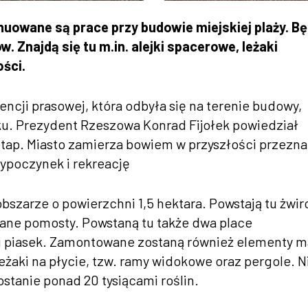
owane są prace przy budowie miejskiej plaży. Bę
Znajdą się tu m.in. alejki spacerowe, leżaki
ości.
cji prasowej, która odbyła się na terenie budowy,
ku. Prezydent Rzeszowa Konrad Fijołek powiedział
y etap. Miasto zamierza bowiem w przyszłości przezn
ypoczynek i rekreację
bszarze o powierzchni 1,5 hektara. Powstają tu żwi
iane pomosty. Powstaną tu także dwa place
 piasek. Zamontowane zostaną również elementy m
 leżaki na płycie, tzw. ramy widokowe oraz pergole. N
stanie ponad 20 tysiącami roślin.