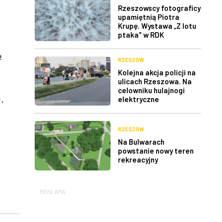
Rzeszowscy fotograficy
upamiętnią Piotra
Krupę. Wystawa „Z lotu
ptaka" w RDK
ę
RZESZÓW
Kolejna akcja policji na
ulicach Rzeszowa. Na
celowniku hulajnogi
.
elektryczne
RZESZÓW
Na Bulwarach
powstanie nowy teren
rekreacyjny
REKLAMA