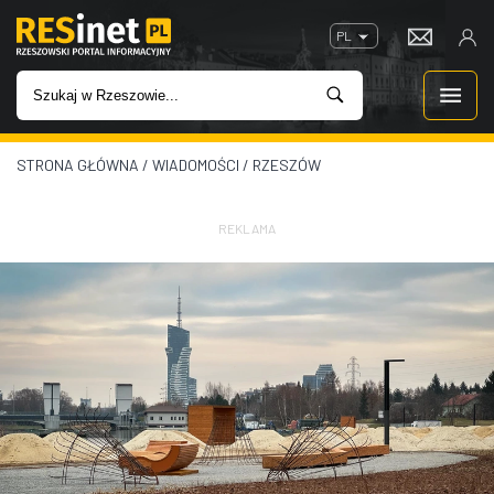
PL
STRONA GŁÓWNA
/
WIADOMOŚCI
/
RZESZÓW
WIADOMOŚCI
INWESTYCJE
REKLAMA
IMPREZY
ROZRYWKA
W KINACH
GASTRONOMIA