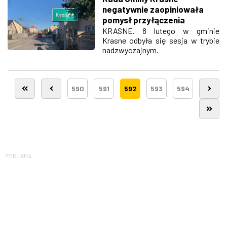
negatywnie zaopiniowała
pomysł przyłączenia
sołectwa Malawa do
KRASNE. 8 lutego w gminie
Krasne odbyła się sesja w trybie
Rzeszowa
nadzwyczajnym.
590
591
592
593
594
REKLAMA