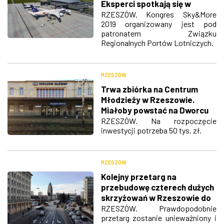
Eksperci spotkają się w
Rzeszowie 30 maja
RZESZÓW. Kongres Sky&More
2019 organizowany jest pod
patronatem Związku
Regionalnych Portów Lotniczych.
RZESZÓW
Trwa zbiórka na Centrum
Młodzieży w Rzeszowie.
Miałoby powstać na Dworcu
Głównym PKP
RZESZÓW. Na rozpoczęcie
inwestycji potrzeba 50 tys. zł.
RZESZÓW
Kolejny przetarg na
przebudowę czterech dużych
skrzyżowań w Rzeszowie do
unieważnienia?
RZESZÓW. Prawdopodobnie
przetarg zostanie unieważniony i