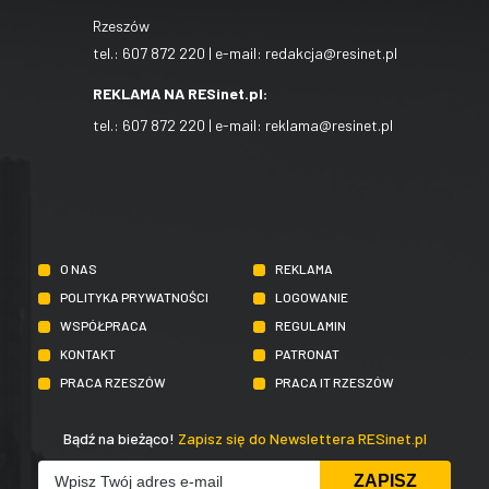
Rzeszów
tel.:
607 872 220
| e-mail:
redakcja@resinet.pl
REKLAMA NA RESinet.pl:
tel.:
607 872 220
| e-mail:
reklama@resinet.pl
O NAS
REKLAMA
POLITYKA PRYWATNOŚCI
LOGOWANIE
WSPÓŁPRACA
REGULAMIN
KONTAKT
PATRONAT
PRACA RZESZÓW
PRACA IT RZESZÓW
Bądź na bieżąco!
Zapisz się do Newslettera RESinet.pl