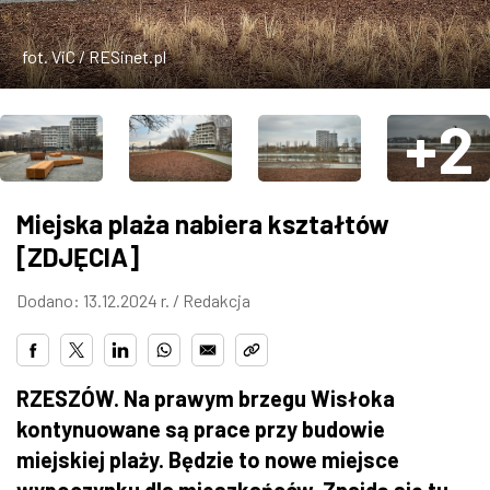
ZDJĘCIA
fot. ViC / RESinet.pl
W RZESZOWIE
+2
Miejska plaża nabiera kształtów
[ZDJĘCIA]
Dodano: 13.12.2024 r. /
Redakcja
RZESZÓW. Na prawym brzegu Wisłoka
kontynuowane są prace przy budowie
miejskiej plaży. Będzie to nowe miejsce
wypoczynku dla mieszkańców. Znajdą się tu