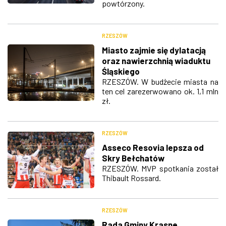
powtórzony.
RZESZÓW
Miasto zajmie się dylatacją
oraz nawierzchnią wiaduktu
Śląskiego
RZESZÓW. W budżecie miasta na
ten cel zarezerwowano ok. 1,1 mln
zł.
RZESZÓW
Asseco Resovia lepsza od
Skry Bełchatów
RZESZÓW. MVP spotkania został
Thibault Rossard.
RZESZÓW
Rada Gminy Krasne