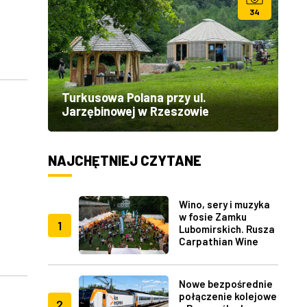
34
Turkusowa Polana przy ul.
Jarzębinowej w Rzeszowie
NAJCHĘTNIEJ CZYTANE
Wino, sery i muzyka
w fosie Zamku
1
Lubomirskich. Rusza
Carpathian Wine
Fest w Rzeszowie
Nowe bezpośrednie
połączenie kolejowe
2