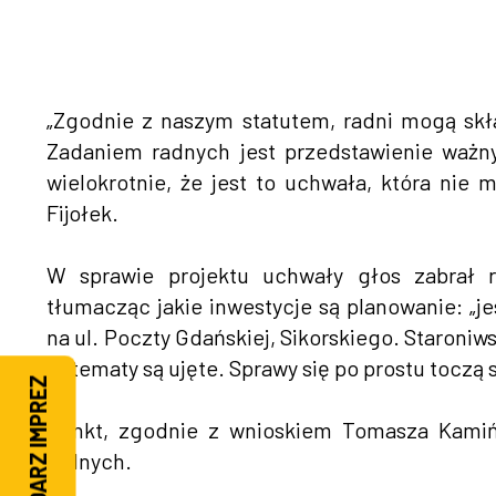
„Zgodnie z naszym statutem, radni mogą skła
Zadaniem radnych jest przedstawienie ważn
wielokrotnie, że jest to uchwała, która nie 
Fijołek.
W sprawie projektu uchwały głos zabrał r
tłumacząc jakie inwestycje są planowanie: „j
na ul. Poczty Gdańskiej, Sikorskiego. Staroni
te tematy są ujęte. Sprawy się po prostu toczą
KALENDARZ IMPREZ
Punkt, zgodnie z wnioskiem Tomasza Kamińs
radnych.