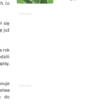
h. (o
REKLAMA
ł się
ę już
a rok
dzili
pisy,
anuje
REKLAMA
ństwa
c do