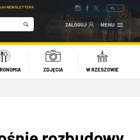
ię do NEWSLETTERA
PL
ZALOGUJ
MENU
RONOMIA
ZDJĘCIA
W RZESZOWIE
ośnie rozbudowy