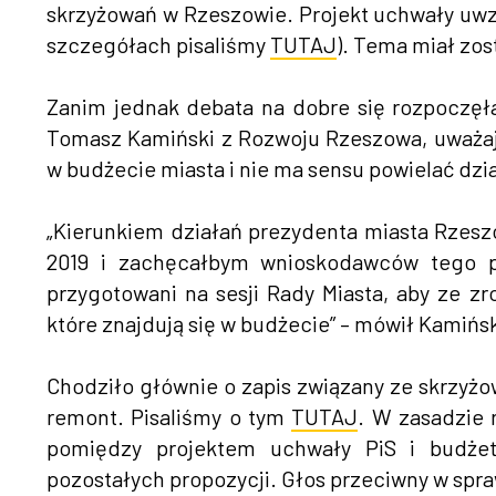
skrzyżowań w Rzeszowie. Projekt uchwały uwzg
szczegółach pisaliśmy
TUTAJ
). Tema miał zos
Zanim jednak debata na dobre się rozpoczęła
Tomasz Kamiński z Rozwoju Rzeszowa, uważają
w budżecie miasta i nie ma sensu powielać dzi
„Kierunkiem działań prezydenta miasta Rzesz
2019 i zachęcałbym wnioskodawców tego pr
przygotowani na sesji Rady Miasta, aby ze zr
które znajdują się w budżecie” – mówił Kamińsk
Chodziło głównie o zapis związany ze skrzyżow
remont. Pisaliśmy o tym
TUTAJ
. W zasadzie 
pomiędzy projektem uchwały PiS i budżet
pozostałych propozycji. Głos przeciwny w spraw