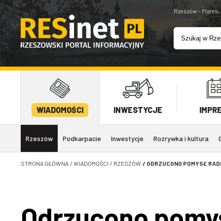
Rzeszów - Piątek,
WIADOMOŚCI
INWESTYCJE
IMPR
Rzeszów
Podkarpacie
Inwestycje
Rozrywka i kultura
STRONA GŁÓWNA
/
WIADOMOŚCI
/
RZESZÓW
/
ODRZUCONO POMYSŁ RADN
Odrzucono pomys