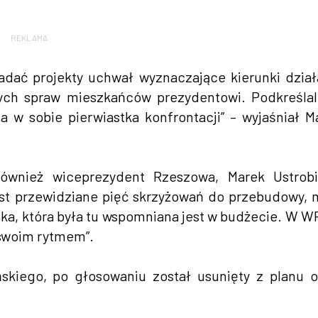
REKLAMA
dać projekty uchwał wyznaczające kierunki dział
ych spraw mieszkańców prezydentowi. Podkreśla
ma w sobie pierwiastka konfrontacji” – wyjaśniał M
ównież wiceprezydent Rzeszowa, Marek Ustrobiń
est przewidziane pięć skrzyżowań do przebudowy, 
wska, która była tu wspomniana jest w budżecie. W W
 swoim rytmem”.
kiego, po głosowaniu został usunięty z planu 