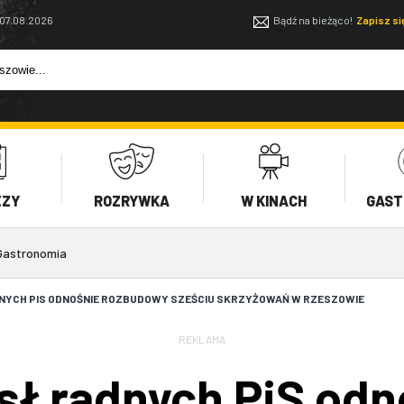
 07.08.2026
Bądź na bieżąco!
Zapisz s
EZY
ROZRYWKA
W KINACH
GAST
Gastronomia
YCH PIS ODNOŚNIE ROZBUDOWY SZEŚCIU SKRZYŻOWAŃ W RZESZOWIE
REKLAMA
ł radnych PiS odn