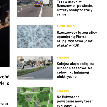
Trzy wypadki w
Rzeszowie i powiecie.
Cztery osoby zostały
ranne
AKTUALNOŚCI
Rzeszowscy fotograficy
upamiętnią Piotra
Krupę. Wystawa „Z lotu
ptaka" w RDK
RZESZÓW
Kolejna akcja policji na
ulicach Rzeszowa. Na
celowniku hulajnogi
zęść
elektryczne
ił o
RZESZÓW
Na Bulwarach
powstanie nowy teren
ściu
rekreacyjny