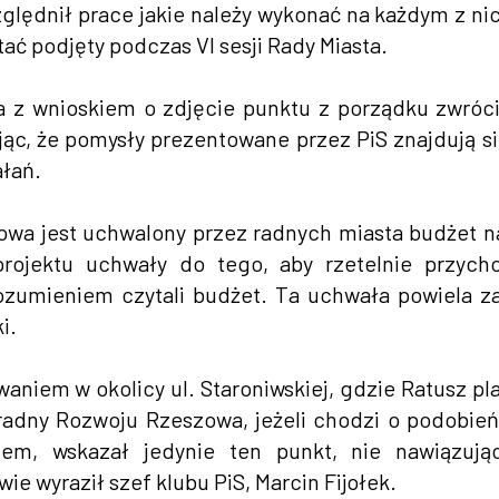
lędnił prace jakie należy wykonać na każdym z nic
tać podjęty podczas VI sesji Rady Miasta.
 z wnioskiem o zdjęcie punktu z porządku zwróci
c, że pomysły prezentowane przez PiS znajdują si
ałań.
owa jest uchwalony przez radnych miasta budżet n
ojektu uchwały do tego, aby rzetelnie przycho
ozumieniem czytali budżet. Ta uchwała powiela za
i.
aniem w okolicy ul. Staroniwskiej, gdzie Ratusz pl
radny Rozwoju Rzeszowa, jeżeli chodzi o podobie
em, wskazał jedynie ten punkt, nie nawiązują
ie wyraził szef klubu PiS, Marcin Fijołek.