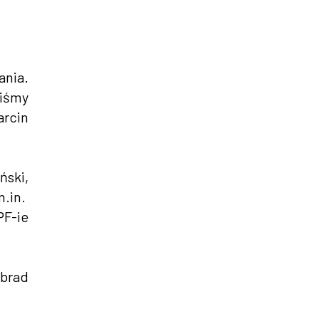
ania.
liśmy
arcin
ski,
m.in.
PF-ie
obrad