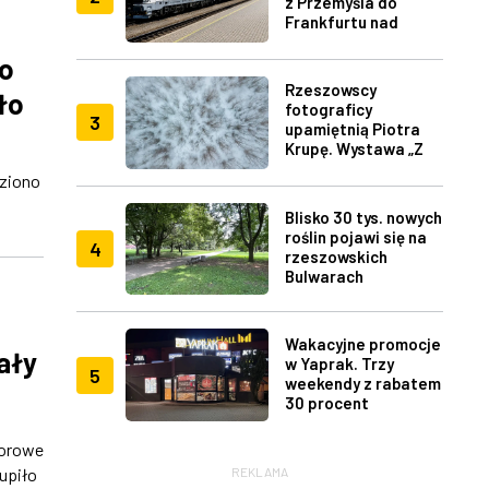
z Przemyśla do
Frankfurtu nad
Menem
go
Rzeszowscy
ło
fotograficy
3
upamiętnią Piotra
Krupę. Wystawa „Z
lotu ptaka" w RDK
eziono
Blisko 30 tys. nowych
roślin pojawi się na
4
rzeszowskich
Bulwarach
Wakacyjne promocje
ały
w Yaprak. Trzy
5
weekendy z rabatem
30 procent
dorowe
upiło
REKLAMA