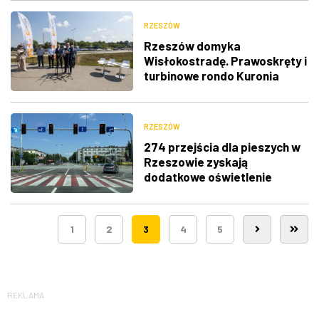
RZESZÓW
Rzeszów domyka
Wisłokostradę. Prawoskręty i
turbinowe rondo Kuronia
RZESZÓW
274 przejścia dla pieszych w
Rzeszowie zyskają
dodatkowe oświetlenie
1
2
3
4
5
REKLAMA