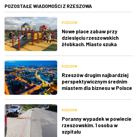
POZOSTAŁE WIADOMOŚCI Z RZESZOWA
RZESZÓW
Nowe place zabaw przy
dziesięciu rzeszowskich
żłobkach. Miasto szuka
wykonawców
RZESZÓW
Rzeszów drugim najbardziej
perspektywicznym średnim
miastem dla biznesu w Polsce
RZESZÓW
Poranny wypadek w powiecie
rzeszowskim. 1 osoba w
szpitalu