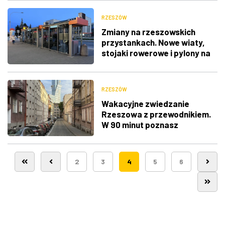
RZESZÓW
Zmiany na rzeszowskich
przystankach. Nowe wiaty,
stojaki rowerowe i pylony na
rozkłady
RZESZÓW
Wakacyjne zwiedzanie
Rzeszowa z przewodnikiem.
W 90 minut poznasz
najciekawsze zakątki
Śródmieścia
2
3
4
5
6