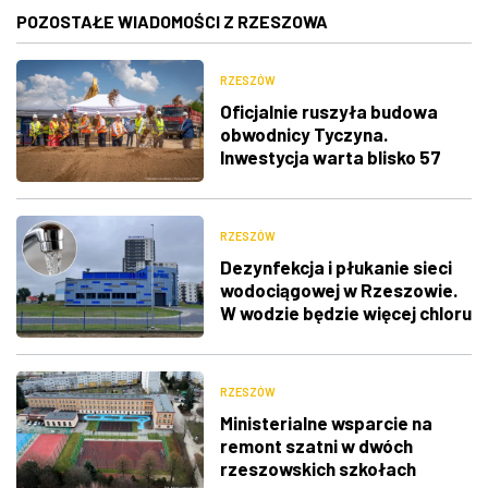
POZOSTAŁE WIADOMOŚCI Z RZESZOWA
RZESZÓW
Oficjalnie ruszyła budowa
obwodnicy Tyczyna.
Inwestycja warta blisko 57
mln zł
RZESZÓW
Dezynfekcja i płukanie sieci
wodociągowej w Rzeszowie.
W wodzie będzie więcej chloru
RZESZÓW
Ministerialne wsparcie na
remont szatni w dwóch
rzeszowskich szkołach