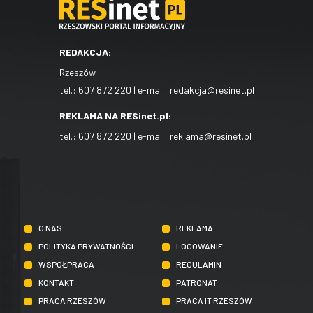
REDAKCJA:
Rzeszów
tel.:
607 872 220
| e-mail:
redakcja@resinet.pl
REKLAMA NA RESinet.pl:
tel.:
607 872 220
| e-mail:
reklama@resinet.pl
O NAS
REKLAMA
POLITYKA PRYWATNOŚCI
LOGOWANIE
WSPÓŁPRACA
REGULAMIN
KONTAKT
PATRONAT
PRACA RZESZÓW
PRACA IT RZESZÓW