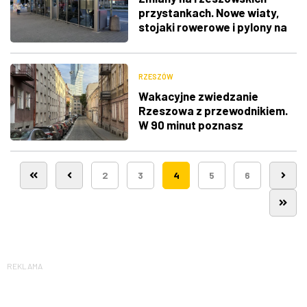
przystankach. Nowe wiaty,
stojaki rowerowe i pylony na
rozkłady
RZESZÓW
Wakacyjne zwiedzanie
Rzeszowa z przewodnikiem.
W 90 minut poznasz
najciekawsze zakątki
Śródmieścia
2
3
4
5
6
REKLAMA