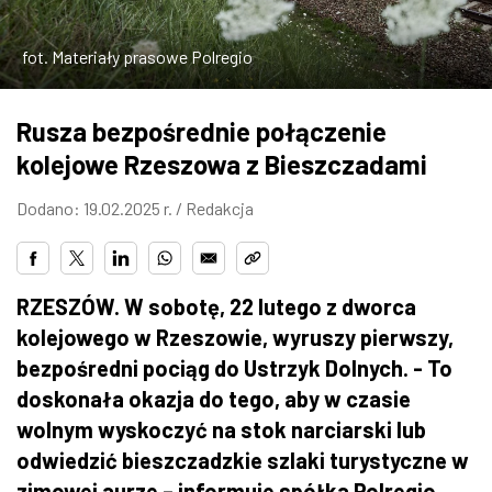
ZDJĘCIA
fot. Materiały prasowe Polregio
W RZESZOWIE
Rusza bezpośrednie połączenie
kolejowe Rzeszowa z Bieszczadami
Dodano: 19.02.2025 r. /
Redakcja
RZESZÓW. W sobotę, 22 lutego z dworca
kolejowego w Rzeszowie, wyruszy pierwszy,
bezpośredni pociąg do Ustrzyk Dolnych. - To
doskonała okazja do tego, aby w czasie
wolnym wyskoczyć na stok narciarski lub
odwiedzić bieszczadzkie szlaki turystyczne w
zimowej aurze – informuje spółka Polregio,