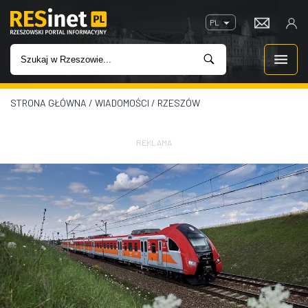
PL
STRONA GŁÓWNA
/
WIADOMOŚCI
/
RZESZÓW
WIADOMOŚCI
INWESTYCJE
REKLAMA
IMPREZY
ROZRYWKA
W KINACH
GASTRONOMIA