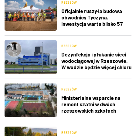
RZESZÓW
Oficjalnie ruszyła budowa
obwodnicy Tyczyna.
Inwestycja warta blisko 57
mln zł
RZESZÓW
Dezynfekcja i płukanie sieci
wodociągowej w Rzeszowie.
W wodzie będzie więcej chloru
RZESZÓW
Ministerialne wsparcie na
remont szatni w dwóch
rzeszowskich szkołach
RZESZÓW