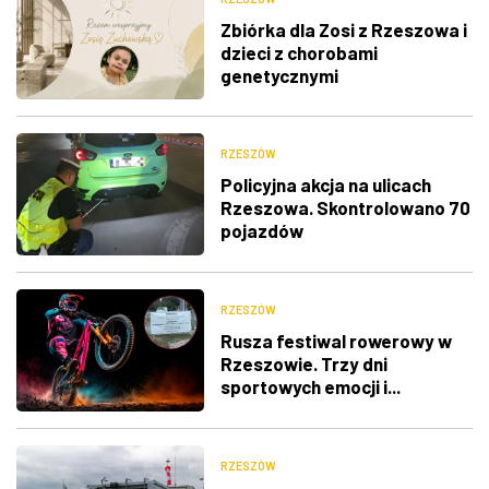
Zbiórka dla Zosi z Rzeszowa i
dzieci z chorobami
genetycznymi
RZESZÓW
Policyjna akcja na ulicach
Rzeszowa. Skontrolowano 70
pojazdów
RZESZÓW
Rusza festiwal rowerowy w
Rzeszowie. Trzy dni
sportowych emocji i...
utrudnienia w ruchu
RZESZÓW