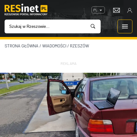
PL
STRONA GŁÓWNA
/
WIADOMOŚCI
/
RZESZÓW
WIADOMOŚCI
INWESTYCJE
REKLAMA
IMPREZY
ROZRYWKA
W KINACH
GASTRONOMIA