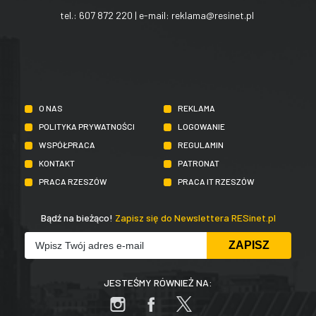
tel.:
607 872 220
| e-mail:
reklama@resinet.pl
O NAS
REKLAMA
POLITYKA PRYWATNOŚCI
LOGOWANIE
WSPÓŁPRACA
REGULAMIN
KONTAKT
PATRONAT
PRACA RZESZÓW
PRACA IT RZESZÓW
Bądź na bieżąco!
Zapisz się do Newslettera RESinet.pl
JESTEŚMY RÓWNIEŻ NA: