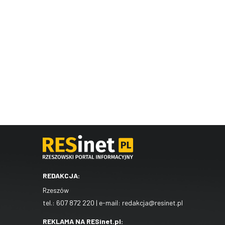
REDAKCJA:
Rzeszów
tel.:
607 872 220
| e-mail:
redakcja@resinet.pl
REKLAMA NA RESinet.pl: