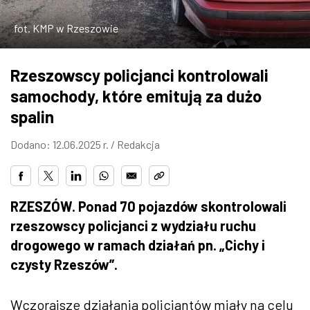
ZDJĘCIA
fot. KMP w Rzeszowie
W RZESZOWIE
Rzeszowscy policjanci kontrolowali
samochody, które emitują za dużo
spalin
Dodano: 12.06.2025 r. /
Redakcja
RZESZÓW. Ponad 70 pojazdów skontrolowali
rzeszowscy policjanci z wydziału ruchu
drogowego w ramach działań pn. „Cichy i
czysty Rzeszów”.
Wczorajsze działania policjantów miały na celu