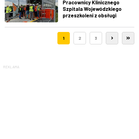
Pracownicy Klinicznego
Szpitala Wojewódzkiego
przeszkoleni z obsługi
nowego lądowiska dla
śmigłowców LPR
1
2
3
REKLAMA