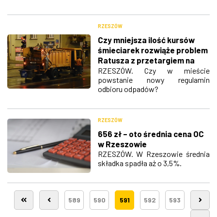
RZESZÓW
Czy mniejsza ilość kursów
śmieciarek rozwiąże problem
Ratusza z przetargiem na
odbiór śmieci?
RZESZÓW. Czy w mieście
powstanie nowy regulamin
odbioru odpadów?
RZESZÓW
656 zł – oto średnia cena OC
w Rzeszowie
RZESZÓW. W Rzeszowie średnia
składka spadła aż o 3,5%.
589
590
591
592
593