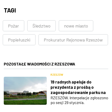
TAGI
Pożar
Śledztwo
nowe miasto
Popiełuszki
Prokuratur Rejonowa Rzeszów
POZOSTAŁE WIADOMOŚCI Z RZESZOWA
RZESZÓW
19 radnych apeluje do
prezydenta z prośbą o
zagospodarowanie parku na
os. Krakowska Południe
RZESZÓW. Interpelacje zgłoszono
po sesji 29 stycznia.