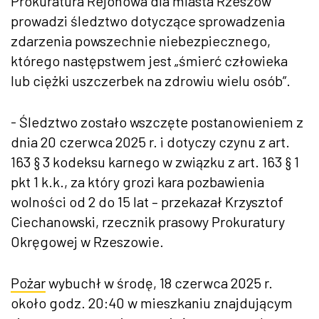
Prokuratura Rejonowa dla miasta Rzeszów
prowadzi śledztwo dotyczące sprowadzenia
zdarzenia powszechnie niebezpiecznego,
którego następstwem jest „śmierć człowieka
lub ciężki uszczerbek na zdrowiu wielu osób”.
- Śledztwo zostało wszczęte postanowieniem z
dnia 20 czerwca 2025 r. i dotyczy czynu z art.
163 § 3 kodeksu karnego w związku z art. 163 § 1
pkt 1 k.k., za który grozi kara pozbawienia
wolności od 2 do 15 lat – przekazał Krzysztof
Ciechanowski, rzecznik prasowy Prokuratury
Okręgowej w Rzeszowie.
Pożar
wybuchł w środę, 18 czerwca 2025 r.
około godz. 20:40 w mieszkaniu znajdującym