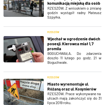
komunikacją miejską dla osób
bezrobotnych?
RZESZÓW. Z wnioskiem o zmianę
godzin wystąpił radny Mateusz
Szpyrka.
RZESZÓW
Wjechał w ogrodzenie dwóch
posesji. Kierowca miał 1,7
promila
BOGUCHWAŁA. Do zdarzenia
doszło 11 lutego po godz. 21 w
Boguchwale.
RZESZÓW
Miasto wyremontuje ul.
Różaną oraz ul. Kosynierów
RZESZÓW. Prace wykonywane na
ulicach mają zakończyć się do 31
lipca 2019 roku.