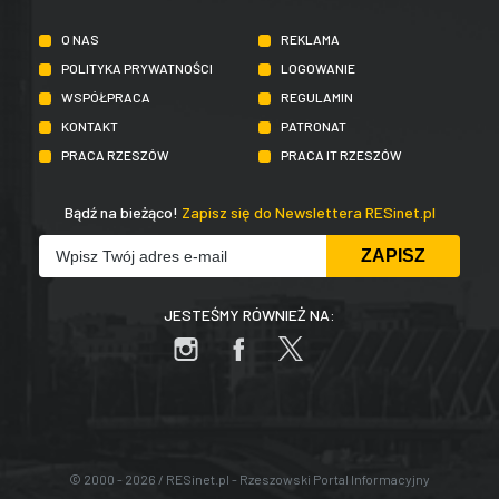
O NAS
REKLAMA
POLITYKA PRYWATNOŚCI
LOGOWANIE
WSPÓŁPRACA
REGULAMIN
KONTAKT
PATRONAT
PRACA RZESZÓW
PRACA IT RZESZÓW
Bądź na bieżąco!
Zapisz się do Newslettera RESinet.pl
JESTEŚMY RÓWNIEŻ NA:
© 2000 - 2026 / RESinet.pl - Rzeszowski Portal Informacyjny