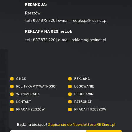
REDAKCJA:
Rzeszów
tel.:
607 872 220
| e-mail:
redakcja@resinet.pl
REKLAMA NA RESinet.pl:
tel.:
607 872 220
| e-mail:
reklama@resinet.pl
O NAS
REKLAMA
POLITYKA PRYWATNOŚCI
LOGOWANIE
WSPÓŁPRACA
REGULAMIN
KONTAKT
PATRONAT
PRACA RZESZÓW
PRACA IT RZESZÓW
Bądź na bieżąco!
Zapisz się do Newslettera RESinet.pl