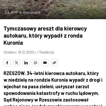
ZDJĘCIA
fot. KMP w Rzeszowie
W RZESZOWIE
Tymczasowy areszt dla kierowcy
autokaru, który wypadł z ronda
Kuronia
Dodano: 18.12.2025 r. /
Redakcja
RZESZÓW. 34-letni kierowca autokaru, który
w niedzielę na rondzie Kuronia wypadł z drogi i
wjechał na pasa zieleni, usłyszał zarzut
spowodowania katastrofy w ruchu lądowym.
Sąd Rejonowy w Rzeszowie zastosował