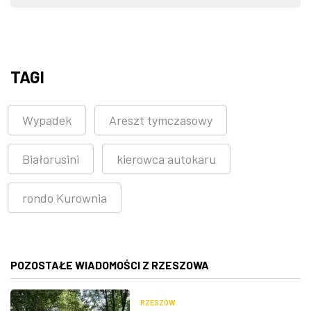
TAGI
Wypadek
Areszt tymczasowy
Białorusini
kierowca autokaru
rondo Kurownia
POZOSTAŁE WIADOMOŚCI Z RZESZOWA
RZESZÓW