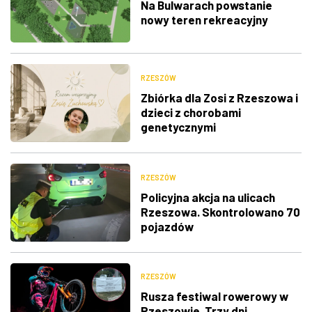
Na Bulwarach powstanie
nowy teren rekreacyjny
RZESZÓW
Zbiórka dla Zosi z Rzeszowa i
dzieci z chorobami
genetycznymi
RZESZÓW
Policyjna akcja na ulicach
Rzeszowa. Skontrolowano 70
pojazdów
RZESZÓW
Rusza festiwal rowerowy w
Rzeszowie. Trzy dni