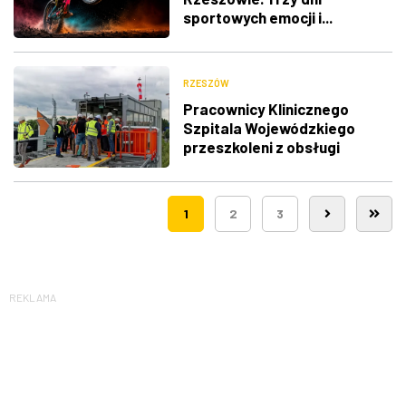
sportowych emocji i...
utrudnienia w ruchu
RZESZÓW
Pracownicy Klinicznego
Szpitala Wojewódzkiego
przeszkoleni z obsługi
nowego lądowiska dla
śmigłowców LPR
1
2
3
REKLAMA