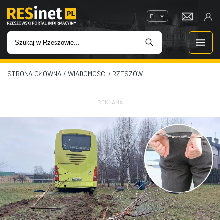
PL
STRONA GŁÓWNA
/
WIADOMOŚCI
/
RZESZÓW
WIADOMOŚCI
INWESTYCJE
REKLAMA
IMPREZY
ROZRYWKA
W KINACH
GASTRONOMIA