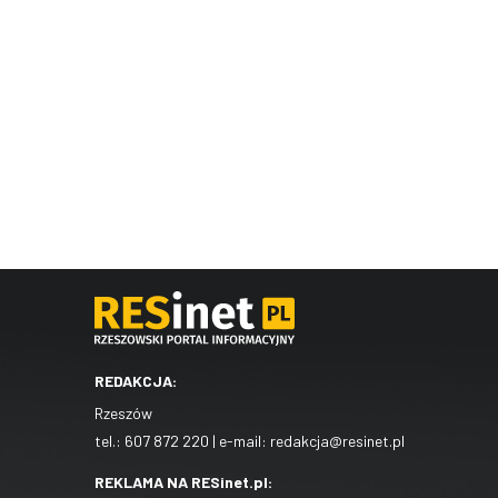
REDAKCJA:
Rzeszów
tel.:
607 872 220
| e-mail:
redakcja@resinet.pl
REKLAMA NA RESinet.pl: