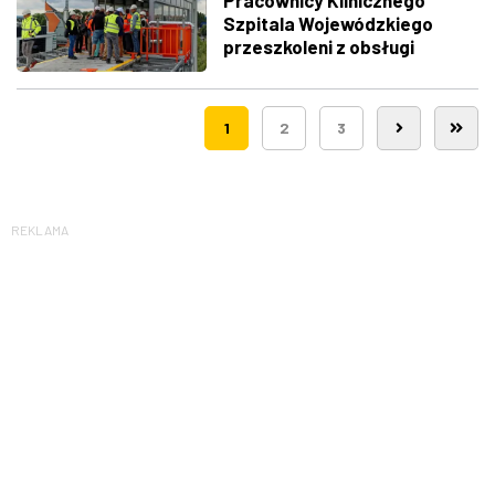
Szpitala Wojewódzkiego
przeszkoleni z obsługi
nowego lądowiska dla
śmigłowców LPR
1
2
3
REKLAMA