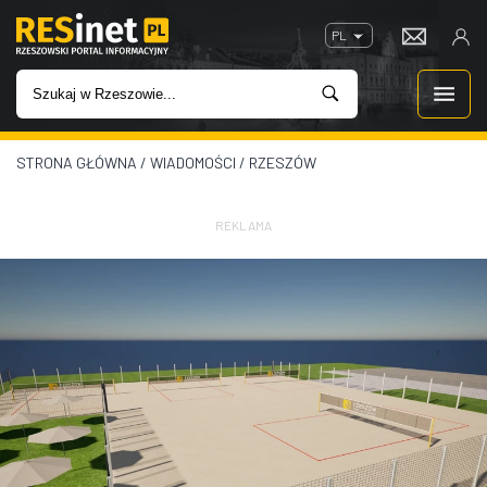
PL
STRONA GŁÓWNA
/
WIADOMOŚCI
/
RZESZÓW
WIADOMOŚCI
INWESTYCJE
REKLAMA
IMPREZY
ROZRYWKA
W KINACH
GASTRONOMIA