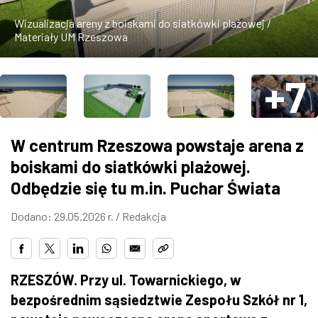
ZDJĘCIA
Wizualizacja areny z boiskami do siatkówki plażowej /
Materiały UM Rzeszowa
W RZESZOWIE
+7
W centrum Rzeszowa powstaje arena z
boiskami do siatkówki plażowej.
Odbędzie się tu m.in. Puchar Świata
Dodano: 29.05.2026 r. /
Redakcja
RZESZÓW. Przy ul. Towarnickiego, w
bezpośrednim sąsiedztwie Zespołu Szkół nr 1,