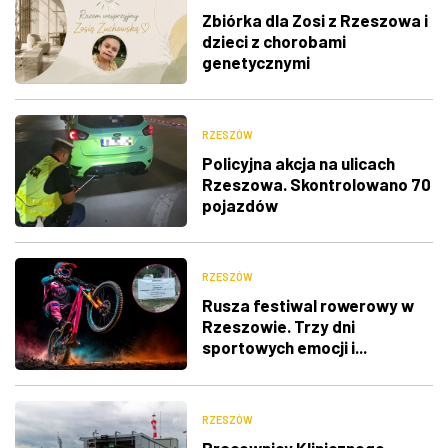
Zbiórka dla Zosi z Rzeszowa i
dzieci z chorobami
genetycznymi
RZESZÓW
Policyjna akcja na ulicach
Rzeszowa. Skontrolowano 70
pojazdów
RZESZÓW
Rusza festiwal rowerowy w
Rzeszowie. Trzy dni
sportowych emocji i...
utrudnienia w ruchu
RZESZÓW
Pracownicy Klinicznego