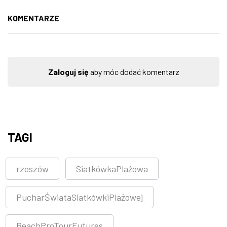
KOMENTARZE
Zaloguj się
aby móc dodać komentarz
TAGI
rzeszów
SiatkówkaPlażowa
PucharŚwiataSiatkówkiPlażowej
BeachProTourFutures