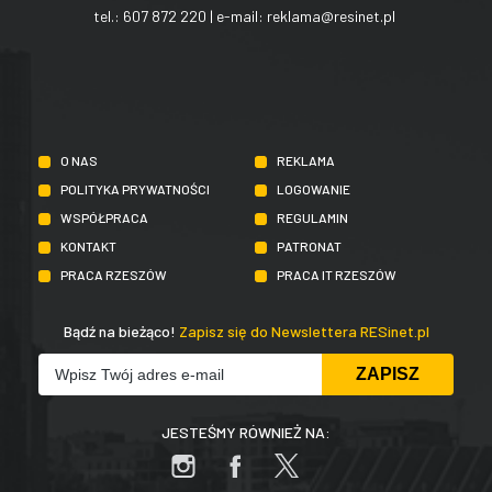
tel.:
607 872 220
| e-mail:
reklama@resinet.pl
O NAS
REKLAMA
POLITYKA PRYWATNOŚCI
LOGOWANIE
WSPÓŁPRACA
REGULAMIN
KONTAKT
PATRONAT
PRACA RZESZÓW
PRACA IT RZESZÓW
Bądź na bieżąco!
Zapisz się do Newslettera RESinet.pl
JESTEŚMY RÓWNIEŻ NA: