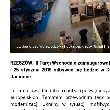
fot. Samorząd Województwa Podkarpackiego/Michał Mie
RZESZÓW. III Targi Wschodnie zainaugurował
i 25 stycznia 2019 odbywać się będzie w
Jasionce.
Forum to dwa dni debat i spotkań poświęconych
europejskich. Tematem przewodnim tegoroc
modernizacji Ukrainy w sytuacji możliw