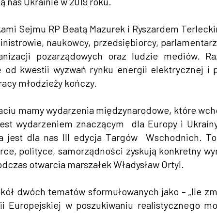
 nas Ukrainie w 2019 roku.
kami Sejmu RP Beatą Mazurek i Ryszardem Terleck
inistrowie, naukowcy, przedsiębiorcy, parlamentarz
rganizacji pozarządowych oraz ludzie mediów. 
 od kwestii wyzwań rynku energii elektrycznej i 
racy młodzieży kończy.
arpaciu mamy wydarzenia międzynarodowe, które wc
jest wydarzeniem znaczącym dla Europy i Ukrainy
na jest dla nas III edycja Targów Wschodnich. T
rce, polityce, samorządności zyskują konkretny wy
odczas otwarcia marszałek Władysław Ortyl.
kół dwóch tematów sformułowanych jako – „Ile zm
nii Europejskiej w poszukiwaniu realistycznego m