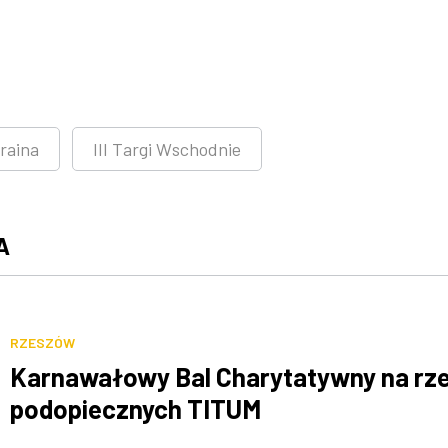
raina
III Targi Wschodnie
A
RZESZÓW
Karnawałowy Bal Charytatywny na rz
podopiecznych TITUM