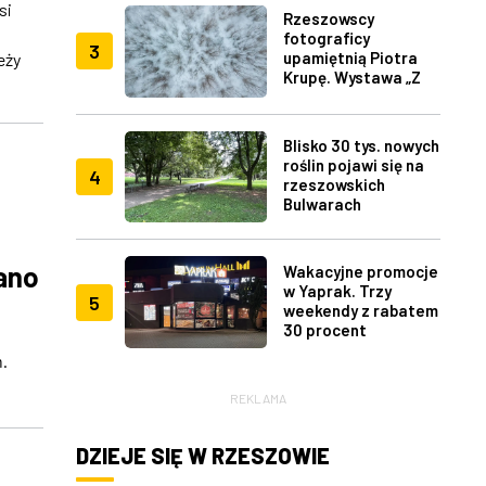
si
Rzeszowscy
fotograficy
3
upamiętnią Piotra
eży
Krupę. Wystawa „Z
lotu ptaka" w RDK
Blisko 30 tys. nowych
roślin pojawi się na
4
rzeszowskich
Bulwarach
ano
Wakacyjne promocje
w Yaprak. Trzy
5
weekendy z rabatem
30 procent
.
REKLAMA
DZIEJE SIĘ W RZESZOWIE