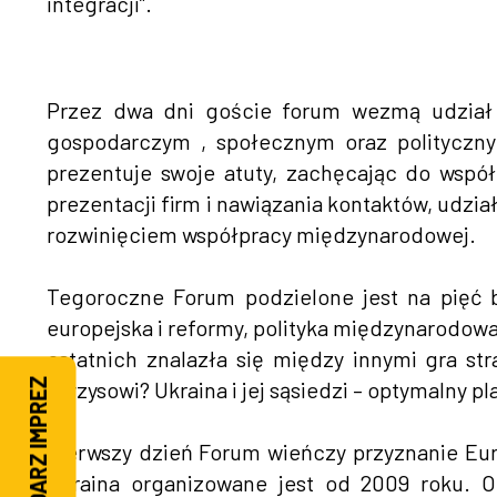
integracji”.
Przez dwa dni goście forum wezmą udział
gospodarczym , społecznym oraz polityczn
prezentuje swoje atuty, zachęcając do wspó
prezentacji firm i nawiązania kontaktów, udz
rozwinięciem współpracy międzynarodowej.
Tegoroczne Forum podzielone jest na pięć b
europejska i reformy, polityka międzynarodow
ostatnich znalazła się między innymi gra s
KALENDARZ IMPREZ
kryzysowi? Ukraina i jej sąsiedzi – optymalny p
Pierwszy dzień Forum wieńczy przyznanie Eu
Ukraina organizowane jest od 2009 roku. O