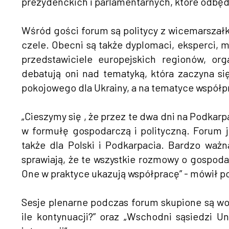
prezydenckich i parlamentarnych, które odbędą
Wśród gości forum są politycy z wicemarszał
czele. Obecni są także dyplomaci, eksperci, m
przedstawiciele europejskich regionów, o
debatują oni nad tematyką, która zaczyna się
pokojowego dla Ukrainy, a na tematyce współp
„Cieszymy się , że przez te dwa dni na Podk
w formułę gospodarczą i polityczną. Forum 
także dla Polski i Podkarpacia. Bardzo waż
sprawiają, że te wszystkie rozmowy o gospoda
One w praktyce ukazują współpracę” - mówił p
Sesje plenarne podczas forum skupione są wo
ile kontynuacji?” oraz „Wschodni sąsiedzi U