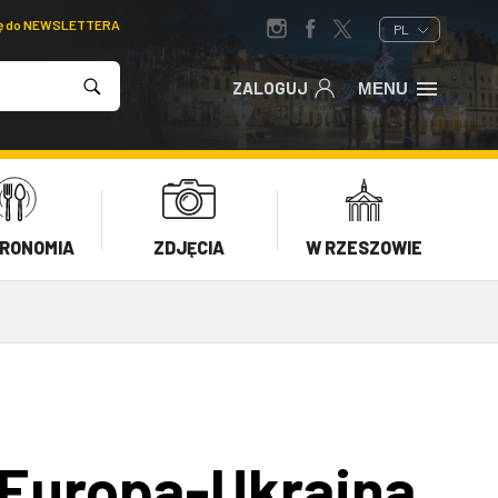
ię do NEWSLETTERA
PL
ZALOGUJ
MENU
RONOMIA
ZDJĘCIA
W RZESZOWIE
 Europa-Ukraina