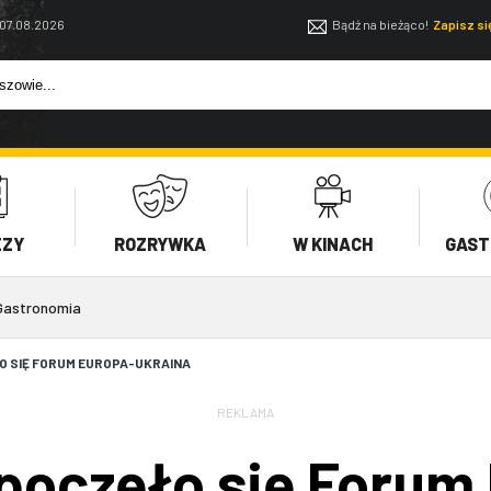
 07.08.2026
Bądź na bieżąco!
Zapisz s
EZY
ROZRYWKA
W KINACH
GAST
Gastronomia
O SIĘ FORUM EUROPA-UKRAINA
REKLAMA
poczęło się Forum