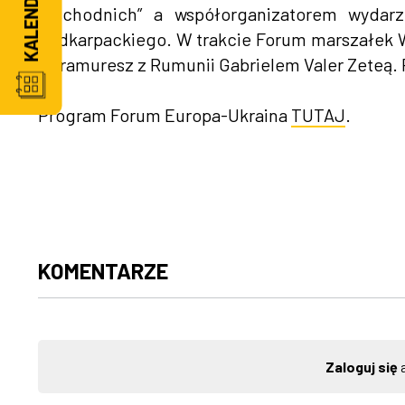
Wschodnich” a współorganizatorem wydarz
podkarpackiego. W trakcie Forum marszałek W
Maramuresz z Rumunii Gabrielem Valer Zeteą.
Program Forum Europa-Ukraina
TUTAJ
.
KOMENTARZE
Zaloguj się
a