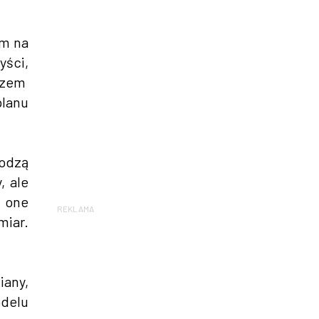
im na
yści,
Razem
planu
hodzą
, ale
o one
REKLAMA
miar.
iany,
odelu