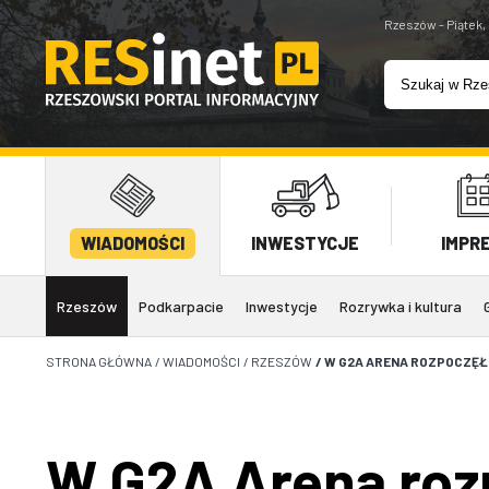
Rzeszów - Piątek,
WIADOMOŚCI
INWESTYCJE
IMPR
Rzeszów
Podkarpacie
Inwestycje
Rozrywka i kultura
STRONA GŁÓWNA
/
WIADOMOŚCI
/
RZESZÓW
/
W G2A ARENA ROZPOCZĘŁ
W G2A Arena roz