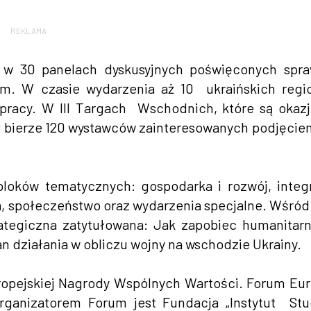
REKLAMA
 w 30 panelach dyskusyjnych poświęconych spr
ym. W czasie wydarzenia aż 10 ukraińskich reg
łpracy. W III Targach Wschodnich, które są okaz
iał bierze 120 wystawców zainteresowanych podjęcie
loków tematycznych: gospodarka i rozwój, integ
a, społeczeństwo oraz wydarzenia specjalne. Wśród
trategiczna zatytułowana: Jak zapobiec humanita
lan działania w obliczu wojny na wschodzie Ukrainy.
ropejskiej Nagrody Wspólnych Wartości. Forum Eu
rganizatorem Forum jest Fundacja „Instytut St