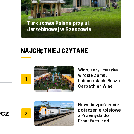
Turkusowa Polana przy ul.
Jarzębinowej w Rzeszowie
NAJCHĘTNIEJ CZYTANE
Wino, sery i muzyka
w fosie Zamku
1
Lubomirskich. Rusza
Carpathian Wine
Fest w Rzeszowie
Nowe bezpośrednie
połączenie kolejowe
ecz
2
z Przemyśla do
Frankfurtu nad
Menem