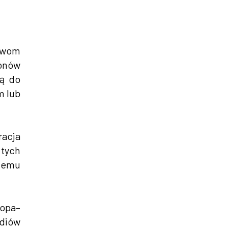
awom
ionów
ją do
m lub
racja
 tych
rnemu
ropa–
udiów