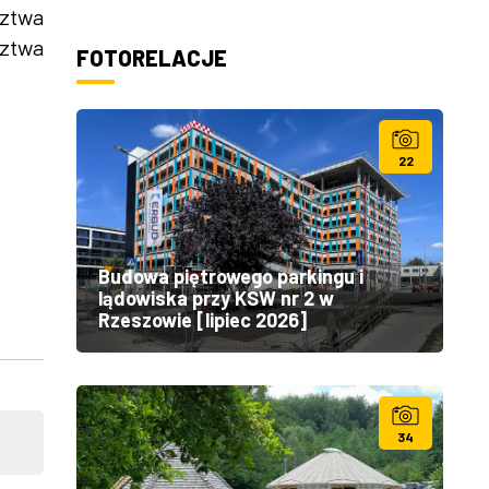
ztwa
dztwa
FOTORELACJE
22
Budowa piętrowego parkingu i
lądowiska przy KSW nr 2 w
Rzeszowie [lipiec 2026]
34