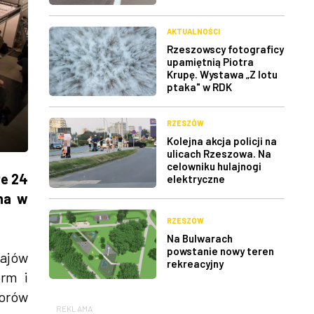
AKTUALNOŚCI
Rzeszowscy fotograficy
upamiętnią Piotra
Krupę. Wystawa „Z lotu
ptaka" w RDK
RZESZÓW
Kolejna akcja policji na
ulicach Rzeszowa. Na
celowniku hulajnogi
re 24
elektryczne
na w
RZESZÓW
Na Bulwarach
powstanie nowy teren
rajów
rekreacyjny
orm i
orów
REKLAMA