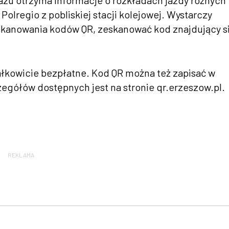
zu otrzyma informacje o rozkładach jazdy różnych
olregio z pobliskiej stacji kolejowej. Wystarczy
 skanowania kodów QR, zeskanować kod znajdujący s
całkowicie bezpłatne. Kod QR można też zapisać w
egółów dostępnych jest na stronie qr.erzeszow.pl.
REKLAMA