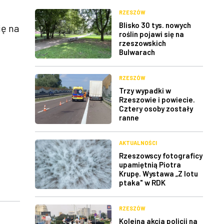
RZESZÓW
Blisko 30 tys. nowych
ię na
roślin pojawi się na
rzeszowskich
Bulwarach
RZESZÓW
Trzy wypadki w
Rzeszowie i powiecie.
Cztery osoby zostały
ranne
AKTUALNOŚCI
Rzeszowscy fotograficy
upamiętnią Piotra
Krupę. Wystawa „Z lotu
ptaka" w RDK
RZESZÓW
Kolejna akcja policji na