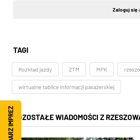
Zaloguj się
a
TAGI
Rozkład jazdy
ZTM
MPK
rzeszo
wirtualne tablice informacji pasażerskiej
KALENDARZ IMPREZ
POZOSTAŁE WIADOMOŚCI Z RZESZOW