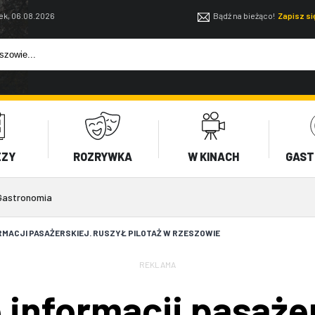
ek, 06.08.2026
Bądź na bieżąco!
Zapisz s
EZY
ROZRYWKA
W KINACH
GAST
Gastronomia
RMACJI PASAŻERSKIEJ. RUSZYŁ PILOTAŻ W RZESZOWIE
REKLAMA
 informacji pasaże