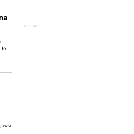
 na
REKLAMA
h
iło
ogówki