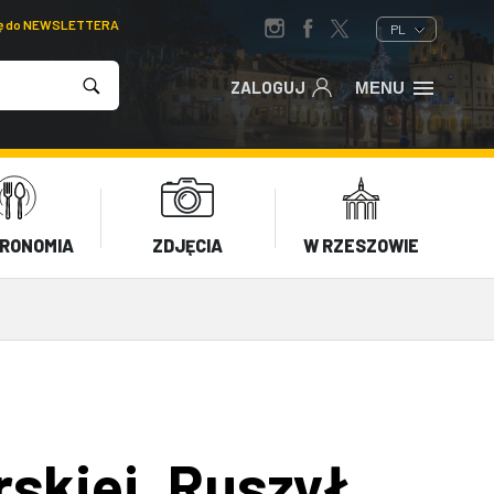
ię do NEWSLETTERA
PL
ZALOGUJ
MENU
RONOMIA
ZDJĘCIA
W RZESZOWIE
rskiej. Ruszył