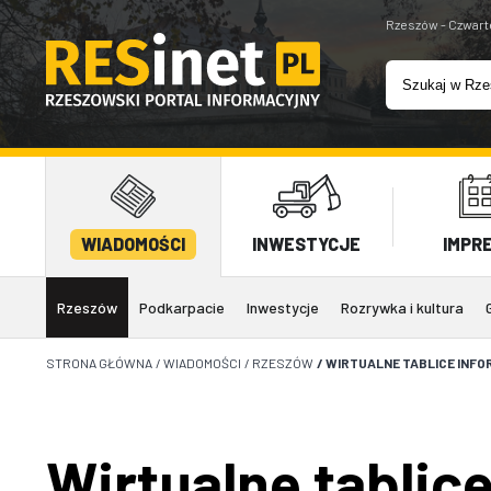
Rzeszów - Czwart
WIADOMOŚCI
INWESTYCJE
IMPR
Rzeszów
Podkarpacie
Inwestycje
Rozrywka i kultura
STRONA GŁÓWNA
/
WIADOMOŚCI
/
RZESZÓW
/
WIRTUALNE TABLICE INFO
Wirtualne tablice