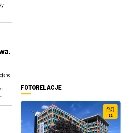
ły
owa.
cjanci
FOTORELACJE
em
..
22