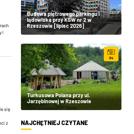
Budowa piętrowego parkingu i
lądowiska przy KSW nr 2 w
rach
Rzeszowie [lipiec 2026]
 i
j
34
Turkusowa Polana przy ul.
Jarzębinowej w Rzeszowie
e się
NAJCHĘTNIEJ CZYTANE
ci z