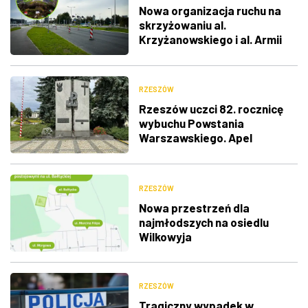
Nowa organizacja ruchu na
skrzyżowaniu al.
Krzyżanowskiego i al. Armii
Krajowej
RZESZÓW
Rzeszów uczci 82. rocznicę
wybuchu Powstania
Warszawskiego. Apel
Pamięci, salwa honorowa i
wspólne śpiewanie
RZESZÓW
Nowa przestrzeń dla
najmłodszych na osiedlu
Wilkowyja
RZESZÓW
Tragiczny wypadek w