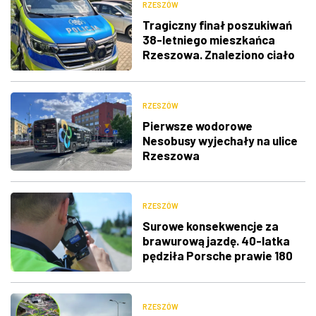
RZESZÓW
Tragiczny finał poszukiwań
38-letniego mieszkańca
Rzeszowa. Znaleziono ciało
RZESZÓW
Pierwsze wodorowe
Nesobusy wyjechały na ulice
Rzeszowa
RZESZÓW
Surowe konsekwencje za
brawurową jazdę. 40-latka
pędziła Porsche prawie 180
km/h
RZESZÓW