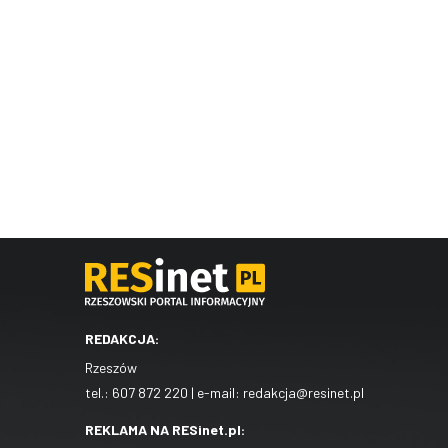
REDAKCJA:
Rzeszów
tel.:
607 872 220
| e-mail:
redakcja@resinet.pl
REKLAMA NA RESinet.pl: