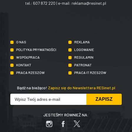
tel.:
607 872 220
| e-mail:
reklama@resinet.pl
O NAS
REKLAMA
POLITYKA PRYWATNOŚCI
LOGOWANIE
WSPÓŁPRACA
REGULAMIN
KONTAKT
PATRONAT
PRACA RZESZÓW
PRACA IT RZESZÓW
Bądź na bieżąco!
Zapisz się do Newslettera RESinet.pl
JESTEŚMY RÓWNIEŻ NA: