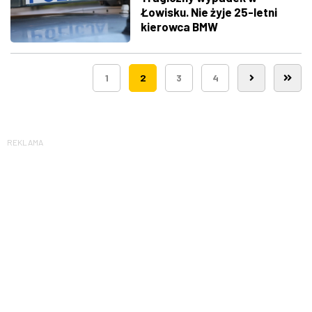
Łowisku. Nie żyje 25-letni
kierowca BMW
1
2
3
4
REKLAMA