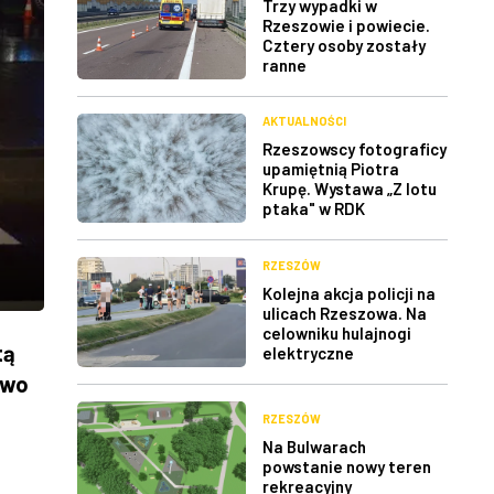
Trzy wypadki w
Rzeszowie i powiecie.
Cztery osoby zostały
ranne
AKTUALNOŚCI
Rzeszowscy fotograficy
upamiętnią Piotra
Krupę. Wystawa „Z lotu
ptaka" w RDK
RZESZÓW
Kolejna akcja policji na
ulicach Rzeszowa. Na
celowniku hulajnogi
tą
elektryczne
awo
RZESZÓW
Na Bulwarach
powstanie nowy teren
rekreacyjny