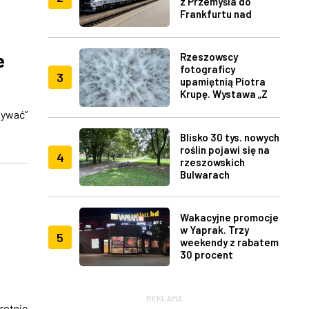
z Przemyśla do
Frankfurtu nad
Menem
e
Rzeszowscy
fotograficy
3
upamiętnią Piotra
Krupę. Wystawa „Z
lotu ptaka" w RDK
ywać”
Blisko 30 tys. nowych
roślin pojawi się na
4
rzeszowskich
Bulwarach
Wakacyjne promocje
e
w Yaprak. Trzy
5
weekendy z rabatem
30 procent
REKLAMA
otnie