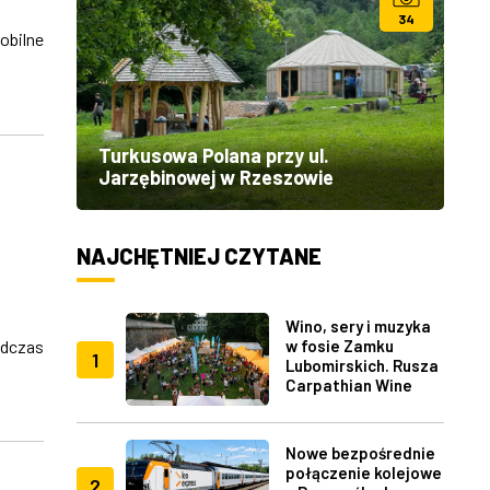
34
obilne
Turkusowa Polana przy ul.
Jarzębinowej w Rzeszowie
NAJCHĘTNIEJ CZYTANE
Wino, sery i muzyka
dczas
w fosie Zamku
1
Lubomirskich. Rusza
Carpathian Wine
Fest w Rzeszowie
Nowe bezpośrednie
połączenie kolejowe
2