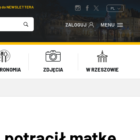
ię do NEWSLETTERA
PL
ZALOGUJ
MENU
RONOMIA
ZDJĘCIA
W RZESZOWIE
potrącił matkę