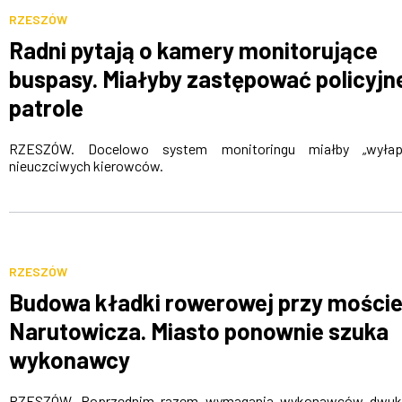
RZESZÓW
Radni pytają o kamery monitorujące
buspasy. Miałyby zastępować policyjn
patrole
RZESZÓW. Docelowo system monitoringu miałby „wyłap
nieuczciwych kierowców.
RZESZÓW
Budowa kładki rowerowej przy mości
Narutowicza. Miasto ponownie szuka
wykonawcy
RZESZÓW. Poprzednim razem wymagania wykonawców dwukr