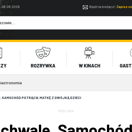
, 08.08.2026
Bądź na bieżąco!
Zapisz s
EZY
ROZRYWKA
W KINACH
GAST
Gastronomia
 SAMOCHÓD POTRĄCIŁ MATKĘ Z DWÓJKĄ DZIECI
REKLAMA
chwale. Samochód 