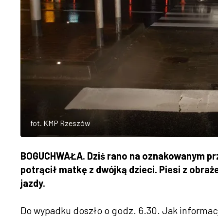
fot. KMP Rzeszów
BOGUCHWAŁA. Dziś rano na oznakowanym przej
potrącił matkę z dwójką dzieci. Piesi z obraż
jazdy.
Do wypadku doszło o godz. 6.30. Jak informacj