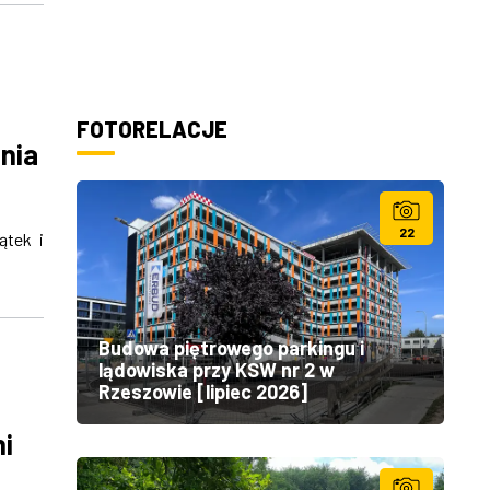
e
FOTORELACJE
nia
22
ątek i
Budowa piętrowego parkingu i
lądowiska przy KSW nr 2 w
Rzeszowie [lipiec 2026]
i