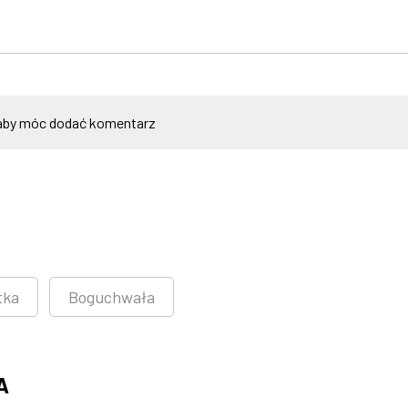
by móc dodać komentarz
tka
Boguchwała
A