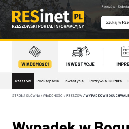
Rzeszów - Sobota
WIADOMOŚCI
INWESTYCJE
IMPR
Rzeszów
Podkarpacie
Inwestycje
Rozrywka i kultura
STRONA GŁÓWNA
/
WIADOMOŚCI
/
RZESZÓW
/
WYPADEK W BOGUCHWALE.
Wypadek w Bogu