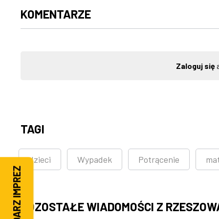
KOMENTARZE
Zaloguj się
a
TAGI
dzieci
Wypadek
Potrącenie
ma
KALENDARZ IMPREZ
POZOSTAŁE WIADOMOŚCI Z RZESZOW