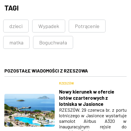
TAGI
dzieci
Wypadek
Potrącenie
matka
Boguchwała
POZOSTAŁE WIADOMOŚCI Z RZESZOWA
RZESZÓW
Nowy kierunek w ofercie
lotów czarterowych z
lotniska w Jasionce
RZESZÓW. 29 czerwca br. z portu
lotniczego w Jasionce wystartuje
samolot Airbus A320 w
inauguracyjnym rejsie do