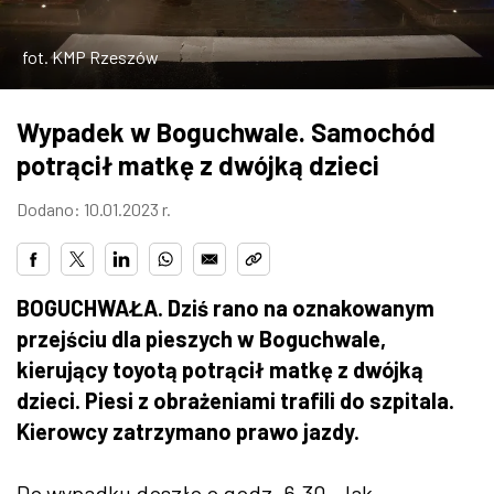
ZDJĘCIA
fot. KMP Rzeszów
W RZESZOWIE
Wypadek w Boguchwale. Samochód
potrącił matkę z dwójką dzieci
Dodano: 10.01.2023 r.
BOGUCHWAŁA. Dziś rano na oznakowanym
przejściu dla pieszych w Boguchwale,
kierujący toyotą potrącił matkę z dwójką
dzieci. Piesi z obrażeniami trafili do szpitala.
Kierowcy zatrzymano prawo jazdy.
Do wypadku doszło o godz. 6.30. Jak