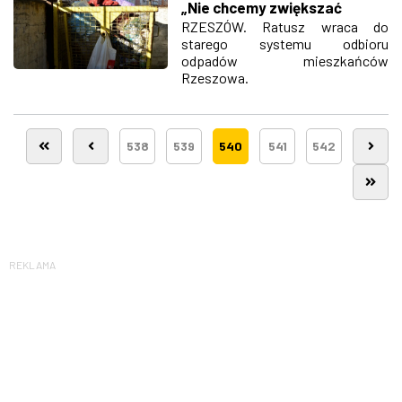
„Nie chcemy zwiększać
odpłatności dla
RZESZÓW. Ratusz wraca do
starego systemu odbioru
mieszkańców”
odpadów mieszkańców
Rzeszowa.
538
539
540
541
542
REKLAMA