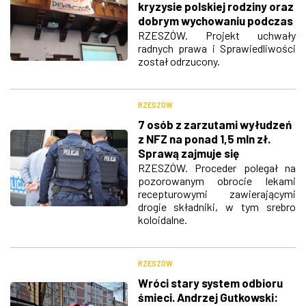
kryzysie polskiej rodziny oraz
dobrym wychowaniu podczas
sesji nadzwyczajnej
RZESZÓW. Projekt uchwały
radnych prawa i Sprawiedliwości
został odrzucony.
RZESZÓW
7 osób z zarzutami wyłudzeń
z NFZ na ponad 1,5 mln zł.
Sprawą zajmuje się
rzeszowska policja
RZESZÓW. Proceder polegał na
pozorowanym obrocie lekami
recepturowymi zawierającymi
drogie składniki, w tym srebro
koloidalne.
RZESZÓW
Wróci stary system odbioru
śmieci. Andrzej Gutkowski: