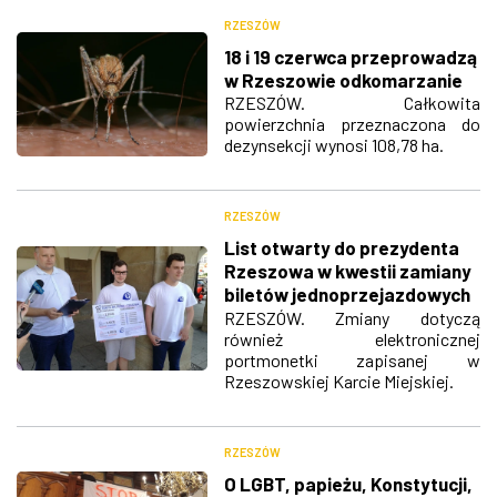
RZESZÓW
18 i 19 czerwca przeprowadzą
w Rzeszowie odkomarzanie
RZESZÓW. Całkowita
powierzchnia przeznaczona do
dezynsekcji wynosi 108,78 ha.
RZESZÓW
List otwarty do prezydenta
Rzeszowa w kwestii zamiany
biletów jednoprzejazdowych
na czasowe
RZESZÓW. Zmiany dotyczą
również elektronicznej
portmonetki zapisanej w
Rzeszowskiej Karcie Miejskiej.
RZESZÓW
O LGBT, papieżu, Konstytucji,