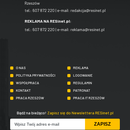
Rzeszów
tel.:
607 872 220
| e-mail:
redakcja@resinet.pl
REKLAMA NA RESinet.pl:
tel.:
607 872 220
| e-mail:
reklama@resinet.pl
O NAS
REKLAMA
POLITYKA PRYWATNOŚCI
LOGOWANIE
WSPÓŁPRACA
REGULAMIN
KONTAKT
PATRONAT
PRACA RZESZÓW
PRACA IT RZESZÓW
Bądź na bieżąco!
Zapisz się do Newslettera RESinet.pl