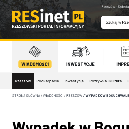
Rzeszów - Sobota
WIADOMOŚCI
INWESTYCJE
IMPR
Rzeszów
Podkarpacie
Inwestycje
Rozrywka i kultura
STRONA GŁÓWNA
/
WIADOMOŚCI
/
RZESZÓW
/
WYPADEK W BOGUCHWALE.
Wypadek w Bogu