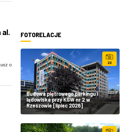
 al.
FOTORELACJE
22
tusz o
Budowa piętrowego parkingu i
lądowiska przy KSW nr 2 w
Rzeszowie [lipiec 2026]