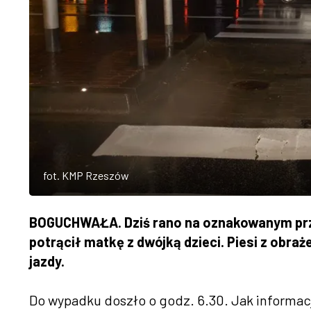
fot. KMP Rzeszów
BOGUCHWAŁA. Dziś rano na oznakowanym przej
potrącił matkę z dwójką dzieci. Piesi z obraż
jazdy.
Do wypadku doszło o godz. 6.30. Jak informacj