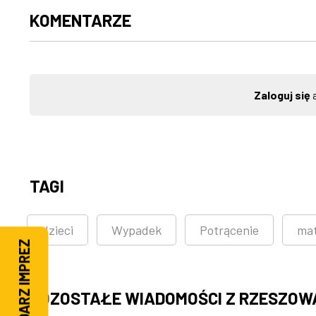
KOMENTARZE
Zaloguj się
a
TAGI
dzieci
Wypadek
Potrącenie
ma
KALENDARZ IMPREZ
POZOSTAŁE WIADOMOŚCI Z RZESZOW