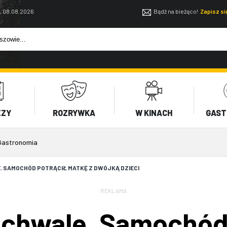
, 08.08.2026
Bądź na bieżąco!
Zapisz s
EZY
ROZRYWKA
W KINACH
GAST
Gastronomia
 SAMOCHÓD POTRĄCIŁ MATKĘ Z DWÓJKĄ DZIECI
REKLAMA
chwale. Samochód 