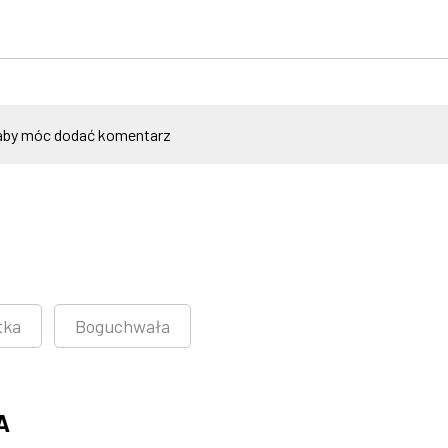
by móc dodać komentarz
tka
Boguchwała
A