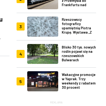
z Przemyśla do
Frankfurtu nad
Menem
u
Rzeszowscy
fotograficy
3
upamiętnią Piotra
Krupę. Wystawa „Z
lotu ptaka" w RDK
.
Blisko 30 tys. nowych
roślin pojawi się na
4
rzeszowskich
Bulwarach
Wakacyjne promocje
w Yaprak. Trzy
5
weekendy z rabatem
30 procent
REKLAMA