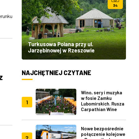
34
runku
Turkusowa Polana przy ul.
Jarzębinowej w Rzeszowie
NAJCHĘTNIEJ CZYTANE
z
Wino, sery i muzyka
w fosie Zamku
1
Lubomirskich. Rusza
Carpathian Wine
Fest w Rzeszowie
Nowe bezpośrednie
połączenie kolejowe
2