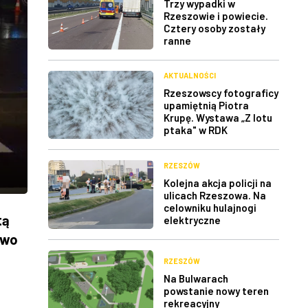
Trzy wypadki w
Rzeszowie i powiecie.
Cztery osoby zostały
ranne
AKTUALNOŚCI
Rzeszowscy fotograficy
upamiętnią Piotra
Krupę. Wystawa „Z lotu
ptaka" w RDK
RZESZÓW
Kolejna akcja policji na
ulicach Rzeszowa. Na
celowniku hulajnogi
tą
elektryczne
awo
RZESZÓW
Na Bulwarach
powstanie nowy teren
rekreacyjny