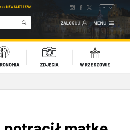
ię do NEWSLETTERA
PL
ZALOGUJ
MENU
RONOMIA
ZDJĘCIA
W RZESZOWIE
potrącił matkę