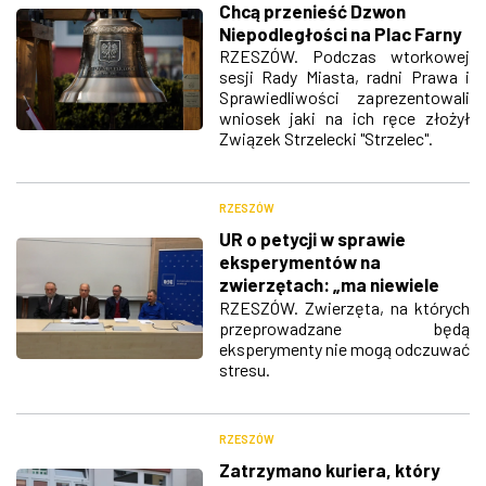
Chcą przenieść Dzwon
Niepodległości na Plac Farny
RZESZÓW. Podczas wtorkowej
sesji Rady Miasta, radni Prawa i
Sprawiedliwości zaprezentowali
wniosek jaki na ich ręce złożył
Związek Strzelecki "Strzelec".
RZESZÓW
UR o petycji w sprawie
eksperymentów na
zwierzętach: „ma niewiele
wspólnego z
RZESZÓW. Zwierzęta, na których
przeprowadzane będą
rzeczywistością”
eksperymenty nie mogą odczuwać
stresu.
RZESZÓW
Zatrzymano kuriera, który