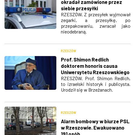
okradał zamówione przez
siebie przesyłki
RZESZÓW. Z przesyłek wyjmował
zegarki, a przesyłkę, po
przepakowaniu, zwracał jako
nieodebraną.
RZESZÓW
Prof. Shimon Redlich
doktorem honoris causa
Uniwersytetu Rzeszowskiego
RZESZÓW. Prof. Shimon Redlich,
to izraelski historyk i publicysta.
Urodził się w Brzeżanach.
RZESZÓW
Alarm bombowy w biurze PSL
w Rzeszowie. Ewakuowano
191 osób