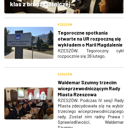
klas z branży lotniczej
ZDJĘCIA
W RZESZOWIE
RZESZÓW
Tegoroczne spotkania
otwarte na UR rozpoczną się
wykładem o Marii Magdalenie
RZESZÓW. Tegoroczny cykl
rozpocznie się 26 lutego.
RZESZÓW
Waldemar Szumny trzecim
wiceprzewodniczącym Rady
Miasta Rzeszowa
RZESZÓW. Podczas IV sesji Rady
Miasta zdecydowała się na wybór
trzeciego wiceprzewodniczącego
rady. Został nim radny Prawa i
Sprawiedliwości, Waldemar
Szumny.