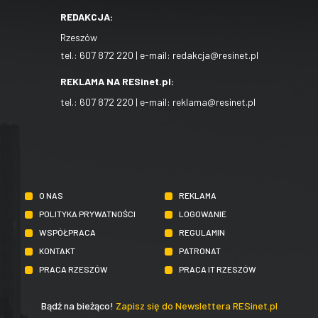
REDAKCJA:
Rzeszów
tel.:
607 872 220
| e-mail:
redakcja@resinet.pl
REKLAMA NA RESinet.pl:
tel.:
607 872 220
| e-mail:
reklama@resinet.pl
O NAS
REKLAMA
POLITYKA PRYWATNOŚCI
LOGOWANIE
WSPÓŁPRACA
REGULAMIN
KONTAKT
PATRONAT
PRACA RZESZÓW
PRACA IT RZESZÓW
Bądź na bieżąco!
Zapisz się do Newslettera RESinet.pl