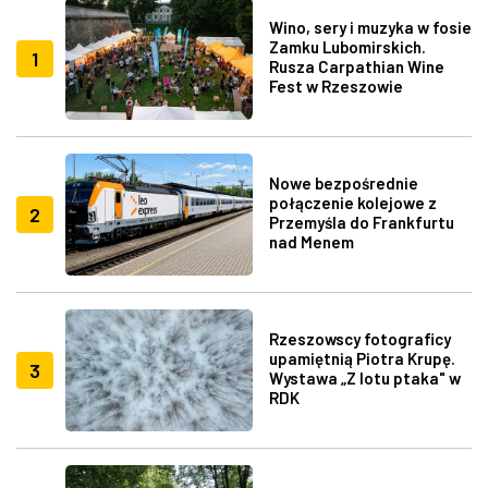
Wino, sery i muzyka w fosie
Zamku Lubomirskich.
1
Rusza Carpathian Wine
Fest w Rzeszowie
Nowe bezpośrednie
połączenie kolejowe z
2
Przemyśla do Frankfurtu
nad Menem
Rzeszowscy fotograficy
upamiętnią Piotra Krupę.
3
Wystawa „Z lotu ptaka" w
RDK