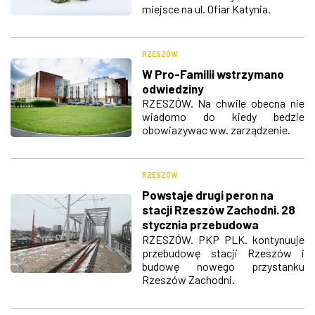
miejsce na ul. Ofiar Katynia.
RZESZÓW
W Pro-Familii wstrzymano
odwiedziny
RZESZÓW. Na chwile obecna nie
wiadomo do kiedy bedzie
obowiazywac ww. zarządzenie.
RZESZÓW
Powstaje drugi peron na
stacji Rzeszów Zachodni. 28
stycznia przebudowa
trzeciego mostu na al.
RZESZÓW. PKP PLK. kontynuuje
przebudowę stacji Rzeszów i
Wyzwolenia
budowę nowego przystanku
Rzeszów Zachodni.