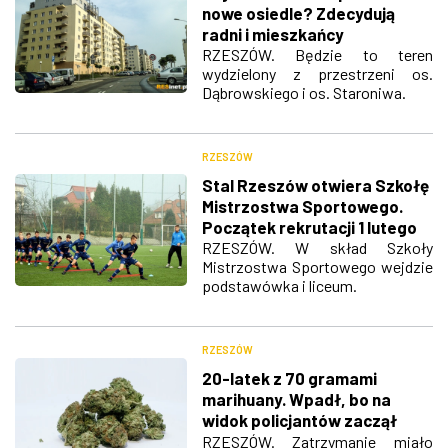
nowe osiedle? Zdecydują
radni i mieszkańcy
RZESZÓW. Będzie to teren
wydzielony z przestrzeni os.
Dąbrowskiego i os. Staroniwa.
RZESZÓW
Stal Rzeszów otwiera Szkołę
Mistrzostwa Sportowego.
Początek rekrutacji 1 lutego
RZESZÓW. W skład Szkoły
Mistrzostwa Sportowego wejdzie
podstawówka i liceum.
RZESZÓW
20-latek z 70 gramami
marihuany. Wpadł, bo na
widok policjantów zaczął
uciekać
RZESZÓW. Zatrzymanie miało