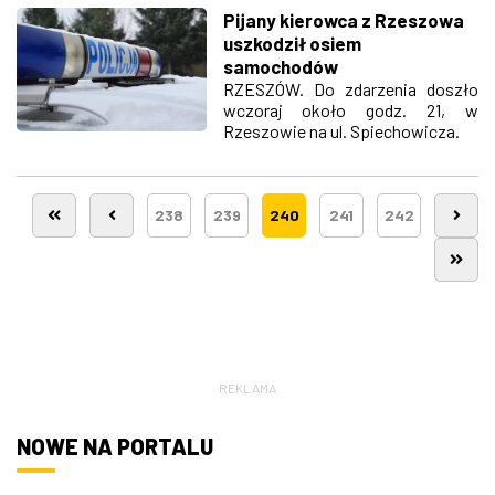
Pijany kierowca z Rzeszowa
uszkodził osiem
samochodów
RZESZÓW. Do zdarzenia doszło
wczoraj około godz. 21, w
Rzeszowie na ul. Spiechowicza.
238
239
240
241
242
REKLAMA
NOWE NA PORTALU