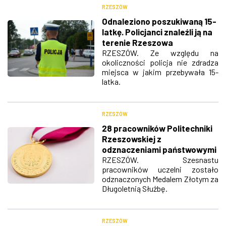
RZESZÓW
Odnaleziono poszukiwaną 15-
latkę. Policjanci znaleźli ją na
terenie Rzeszowa
RZESZÓW. Ze względu na
okoliczności policja nie zdradza
miejsca w jakim przebywała 15-
latka.
RZESZÓW
28 pracowników Politechniki
Rzeszowskiej z
odznaczeniami państwowymi
RZESZÓW. Szesnastu
pracowników uczelni zostało
odznaczonych Medalem Złotym za
Długoletnią Służbę.
RZESZÓW