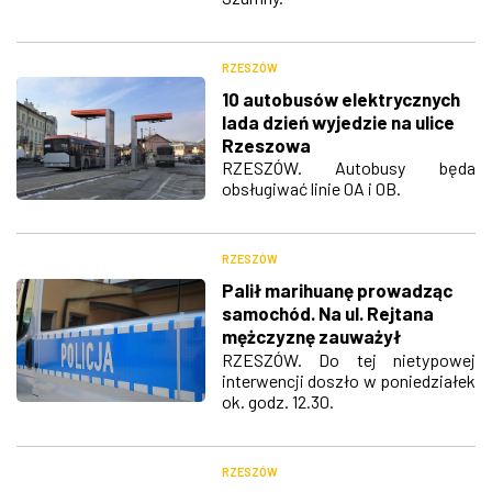
RZESZÓW
10 autobusów elektrycznych
lada dzień wyjedzie na ulice
Rzeszowa
RZESZÓW. Autobusy będa
obsługiwać linie 0A i 0B.
RZESZÓW
Palił marihuanę prowadząc
samochód. Na ul. Rejtana
mężczyznę zauważył
policjant
RZESZÓW. Do tej nietypowej
interwencji doszło w poniedziałek
ok. godz. 12.30.
RZESZÓW