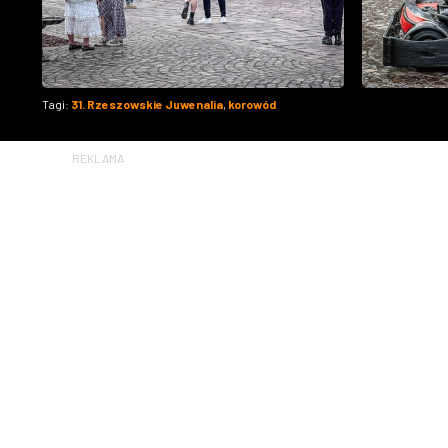
Tagi:
31. Rzeszowskie Juwenalia
,
korowód
REKLAMA