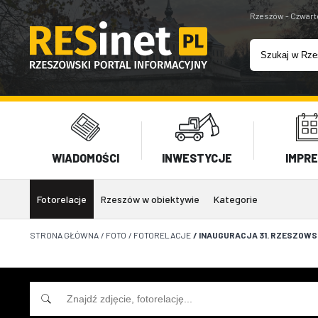
Rzeszów - Czwart
WIADOMOŚCI
INWESTYCJE
IMPR
Fotorelacje
Rzeszów w obiektywie
Kategorie
STRONA GŁÓWNA
/
FOTO
/
FOTORELACJE
/
INAUGURACJA 31. RZESZOWS