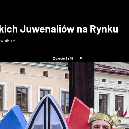
skich Juwenaliów na Rynku
ownika »
»
Zdjęcie 1 z 18