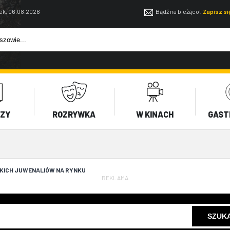
ek, 06.08.2026
Bądź na bieżąco!
Zapisz s
EZY
ROZRYWKA
W KINACH
GAST
KICH JUWENALIÓW NA RYNKU
REKLAMA