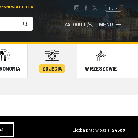
ię do NEWSLETTERA
PL
ZALOGUJ
MENU
RONOMIA
ZDJĘCIA
W RZESZOWIE
Liczba prac w bazie:
24589