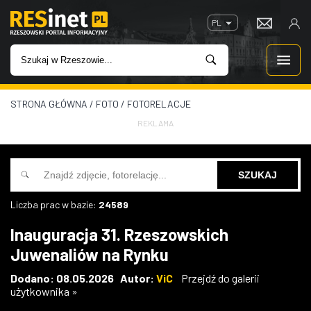
PL
STRONA GŁÓWNA
/
FOTO
/
FOTORELACJE
WIADOMOŚCI
REKLAMA
INWESTYCJE
IMPREZY
Liczba prac w bazie:
24589
ROZRYWKA
Inauguracja 31. Rzeszowskich
Juwenaliów na Rynku
W KINACH
Dodano: 08.05.2026 Autor:
ViC
Przejdź do galerii
użytkownika »
GASTRONOMIA