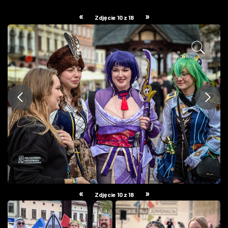
ZDJĘCIA
«
»
Zdjęcie 10 z 18
W RZESZOWIE
«
»
Zdjęcie 10 z 18