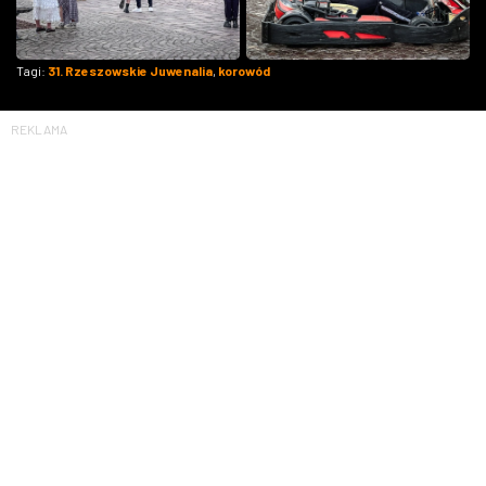
Tagi:
31. Rzeszowskie Juwenalia
,
korowód
REKLAMA