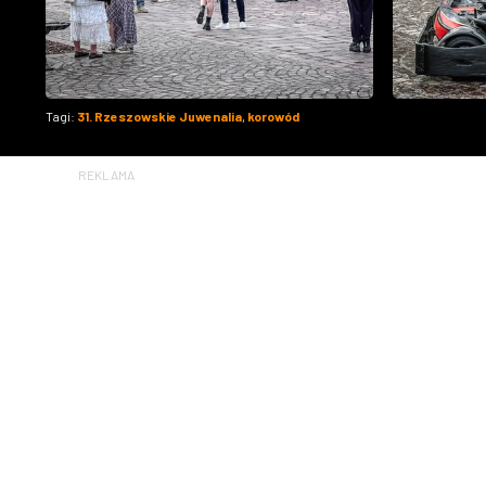
Tagi:
31. Rzeszowskie Juwenalia
,
korowód
REKLAMA