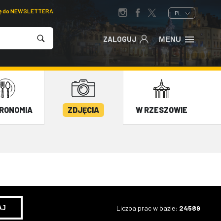
ię do NEWSLETTERA
PL
ZALOGUJ
MENU
RONOMIA
ZDJĘCIA
W RZESZOWIE
Liczba prac w bazie:
24589