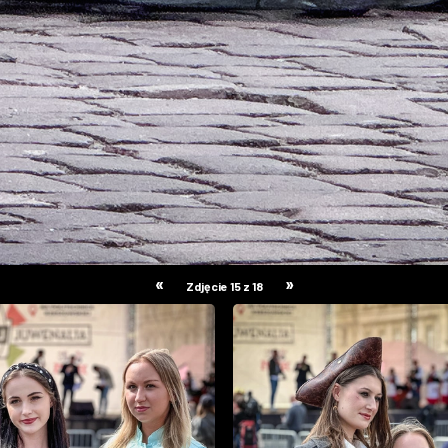
«
»
Zdjęcie 15 z 18