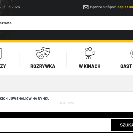
, 08.08.2026
Bądź na bieżąco!
Zapisz s
EZY
ROZRYWKA
W KINACH
GAST
KICH JUWENALIÓW NA RYNKU
REKLAMA