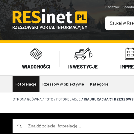
Rzeszów - Sobota
WIADOMOŚCI
INWESTYCJE
IMPR
Fotorelacje
Rzeszów w obiektywie
Kategorie
STRONA GŁÓWNA
/
FOTO
/
FOTORELACJE
/
INAUGURACJA 31. RZESZOWS