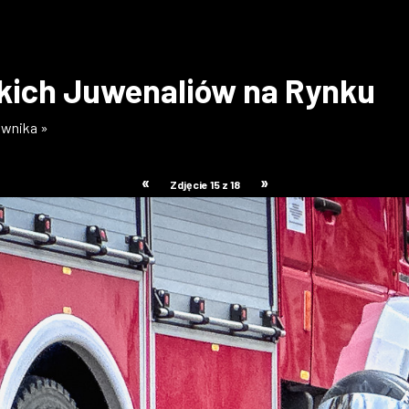
skich Juwenaliów na Rynku
ownika »
«
»
Zdjęcie 15 z 18