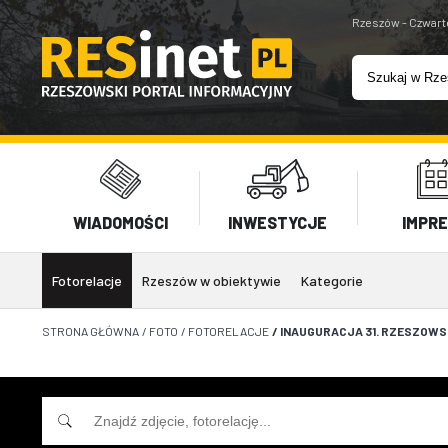
Rzeszów - Czwart
WIADOMOŚCI
INWESTYCJE
IMPR
Fotorelacje
Rzeszów w obiektywie
Kategorie
STRONA GŁÓWNA
/
FOTO
/
FOTORELACJE
/
INAUGURACJA 31. RZESZOWS