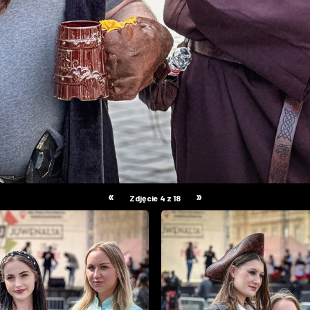
«
»
Zdjęcie 4 z 18