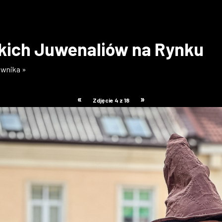
skich Juwenaliów na Rynku
ownika »
«
»
Zdjęcie 4 z 18