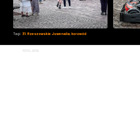
Tagi:
31. Rzeszowskie Juwenalia
,
korowód
REKLAMA