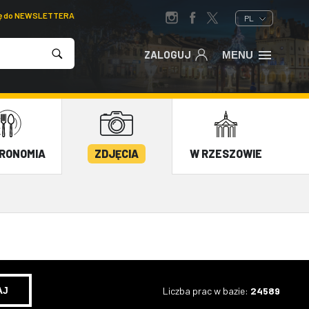
ię do NEWSLETTERA
PL
ZALOGUJ
MENU
RONOMIA
ZDJĘCIA
W RZESZOWIE
Liczba prac w bazie:
24589