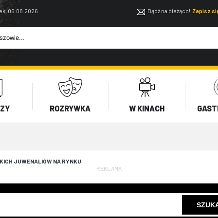
ek, 06.08.2026
Bądź na bieżąco!
Zapisz s
EZY
ROZRYWKA
W KINACH
GAST
KICH JUWENALIÓW NA RYNKU
REKLAMA