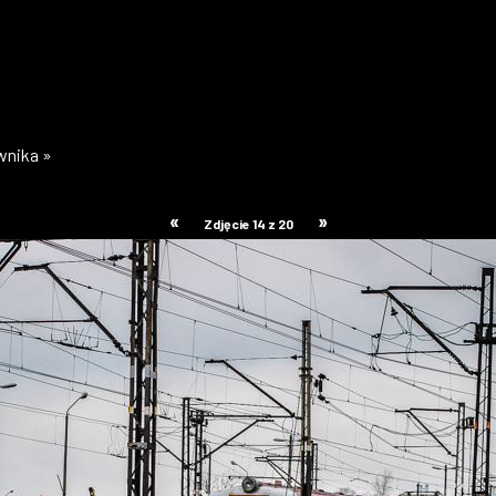
ownika »
«
»
Zdjęcie 14 z 20