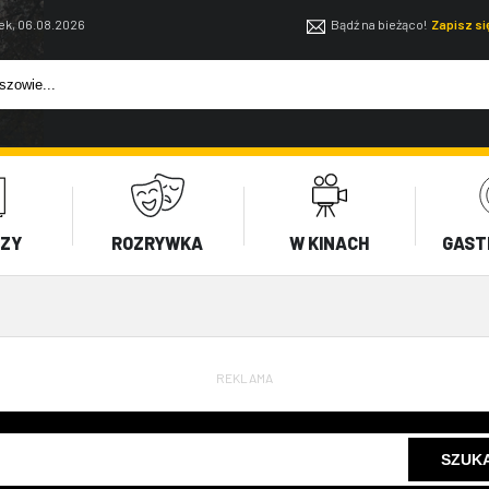
ek, 06.08.2026
Bądź na bieżąco!
Zapisz s
EZY
ROZRYWKA
W KINACH
GAST
REKLAMA