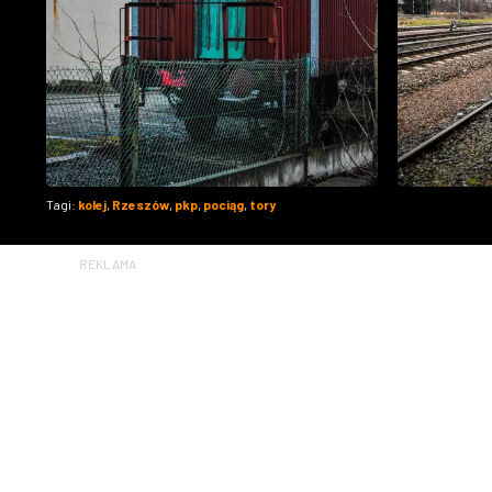
Tagi:
kolej
,
Rzeszów
,
pkp
,
pociąg
,
tory
REKLAMA