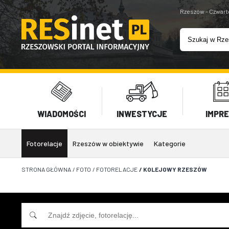
Rzeszów - Czwart
WIADOMOŚCI
INWESTYCJE
IMPR
Fotorelacje
Rzeszów w obiektywie
Kategorie
STRONA GŁÓWNA
/
FOTO
/
FOTORELACJE
/
KOLEJOWY RZESZÓW