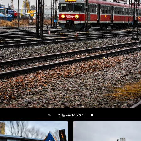
«
»
Zdjęcie 14 z 20