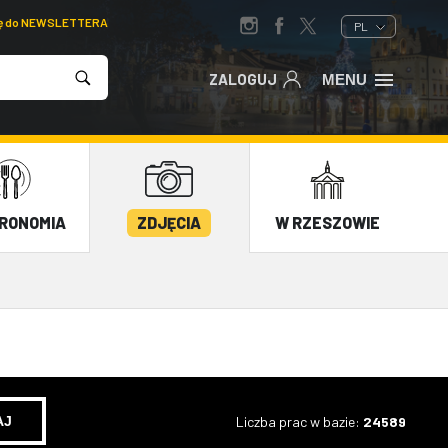
ię do NEWSLETTERA
PL
ZALOGUJ
MENU
RONOMIA
ZDJĘCIA
W RZESZOWIE
Liczba prac w bazie:
24589