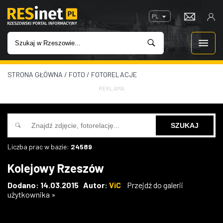
PL
STRONA GŁÓWNA
/
FOTO
/
FOTORELACJE
WIADOMOŚCI
REKLAMA
INWESTYCJE
IMPREZY
Liczba prac w bazie:
24589
ROZRYWKA
Kolejowy Rzeszów
W KINACH
Dodano: 14.03.2015 Autor:
ViC
Przejdź do galerii
użytkownika »
GASTRONOMIA