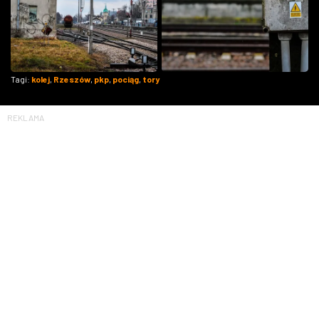
Tagi:
kolej
,
Rzeszów
,
pkp
,
pociąg
,
tory
REKLAMA