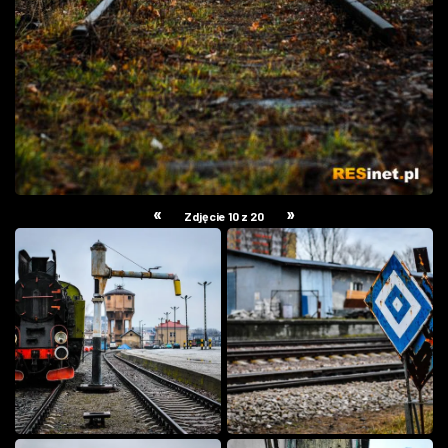
«
»
Zdjęcie 10 z 20