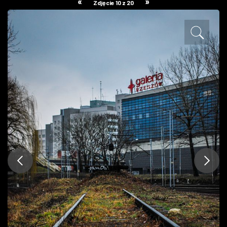
«
»
Zdjęcie 10 z 20
ZDJĘCIA
W RZESZOWIE