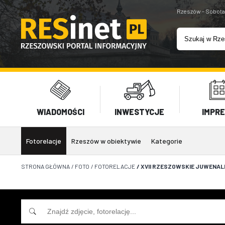
Rzeszów - Sobota
WIADOMOŚCI
INWESTYCJE
IMPR
Fotorelacje
Rzeszów w obiektywie
Kategorie
STRONA GŁÓWNA
/
FOTO
/
FOTORELACJE
/
XVII RZESZOWSKIE JUWENALI