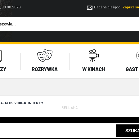
, 08.08.2026
Bądź na bieżąco!
Zapisz s
EZY
ROZRYWKA
W KINACH
GAST
A-13.05.2010-KONCERTY
REKLAMA