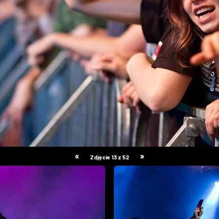
«
»
Zdjęcie 13 z 52