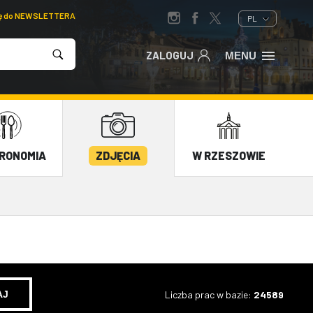
ię do NEWSLETTERA
PL
ZALOGUJ
MENU
RONOMIA
ZDJĘCIA
W RZESZOWIE
Liczba prac w bazie:
24589