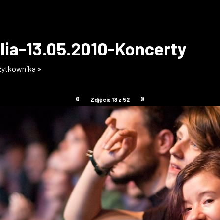
lia-13.05.2010-Koncerty
użytkownika »
«
»
Zdjęcie 13 z 52