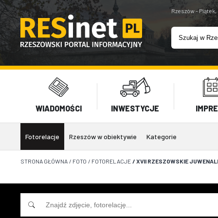
Rzeszów - Piątek,
WIADOMOŚCI
INWESTYCJE
IMPR
Fotorelacje
Rzeszów w obiektywie
Kategorie
STRONA GŁÓWNA
/
FOTO
/
FOTORELACJE
/
XVII RZESZOWSKIE JUWENALI