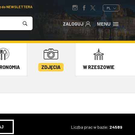
ię do NEWSLETTERA
PL
ZALOGUJ
MENU
RONOMIA
ZDJĘCIA
W RZESZOWIE
Liczba prac w bazie:
24589