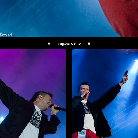
«
»
Zdjęcie 5 z 52