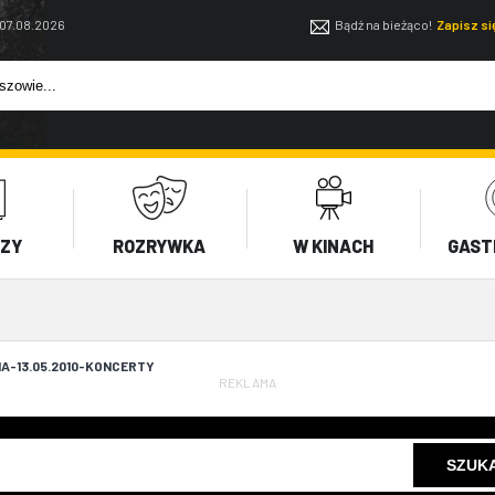
 07.08.2026
Bądź na bieżąco!
Zapisz s
EZY
ROZRYWKA
W KINACH
GAST
A-13.05.2010-KONCERTY
REKLAMA