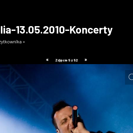
lia-13.05.2010-Koncerty
użytkownika »
«
»
Zdjęcie 5 z 52