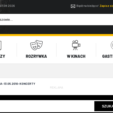
 07.08.2026
Bądź na bieżąco!
Zapisz s
EZY
ROZRYWKA
W KINACH
GAST
A-13.05.2010-KONCERTY
REKLAMA