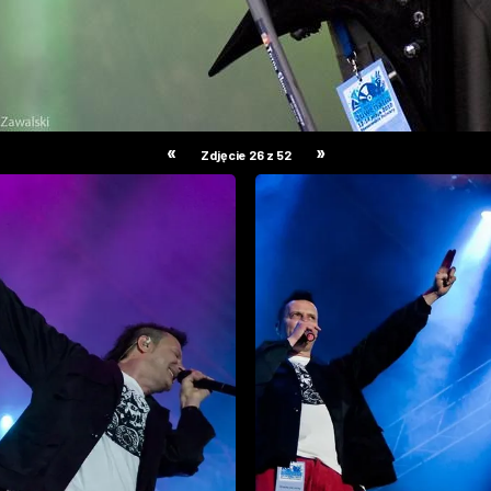
«
»
Zdjęcie 26 z 52