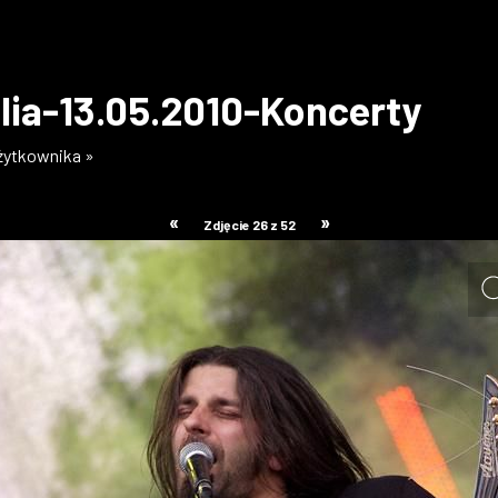
lia-13.05.2010-Koncerty
użytkownika »
«
»
Zdjęcie 26 z 52