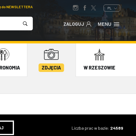
ię do NEWSLETTERA
PL
ZALOGUJ
MENU
RONOMIA
ZDJĘCIA
W RZESZOWIE
Liczba prac w bazie:
24589