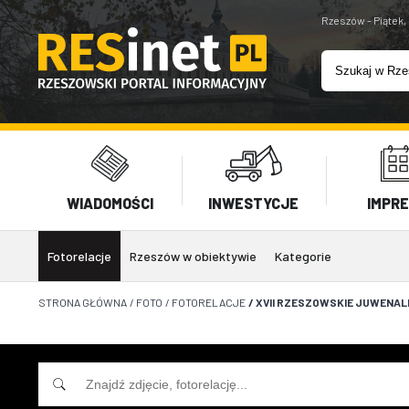
Rzeszów - Piątek,
WIADOMOŚCI
INWESTYCJE
IMPR
Fotorelacje
Rzeszów w obiektywie
Kategorie
STRONA GŁÓWNA
/
FOTO
/
FOTORELACJE
/
XVII RZESZOWSKIE JUWENALI