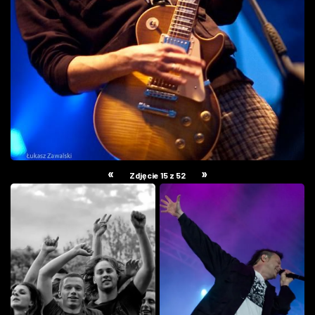
«
»
Zdjęcie 15 z 52