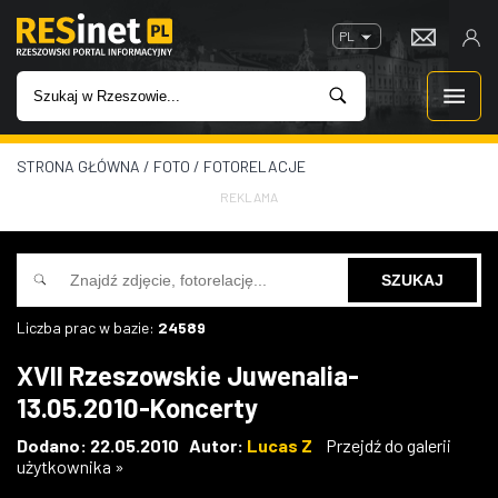
PL
STRONA GŁÓWNA
/
FOTO
/
FOTORELACJE
WIADOMOŚCI
REKLAMA
INWESTYCJE
IMPREZY
Liczba prac w bazie:
24589
ROZRYWKA
XVII Rzeszowskie Juwenalia-
13.05.2010-Koncerty
W KINACH
Dodano: 22.05.2010 Autor:
Lucas Z
Przejdź do galerii
użytkownika »
GASTRONOMIA