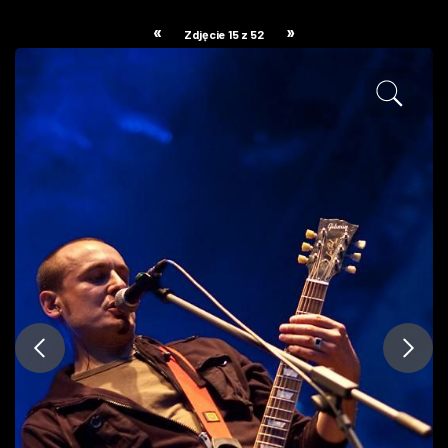
ZDJĘCIA
«
»
Zdjęcie 15 z 52
W RZESZOWIE