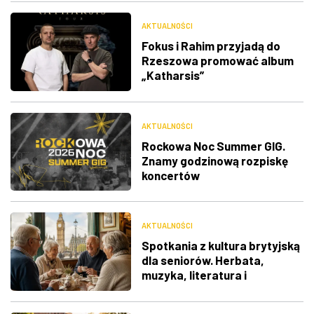
AKTUALNOŚCI
Fokus i Rahim przyjadą do
Rzeszowa promować album
„Katharsis”
AKTUALNOŚCI
Rockowa Noc Summer GIG.
Znamy godzinową rozpiskę
koncertów
AKTUALNOŚCI
Spotkania z kultura brytyjską
dla seniorów. Herbata,
muzyka, literatura i
ciekawostki