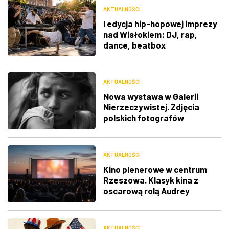
AKTUALNOŚCI
I edycja hip-hopowej imprezy
nad Wisłokiem: DJ, rap,
dance, beatbox
AKTUALNOŚCI
Nowa wystawa w Galerii
Nierzeczywistej. Zdjęcia
polskich fotografów
docenione na świecie
AKTUALNOŚCI
Kino plenerowe w centrum
Rzeszowa. Klasyk kina z
oscarową rolą Audrey
Hepburn
AKTUALNOŚCI