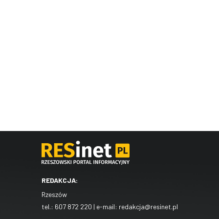
REDAKCJA:
Rzeszów
tel.:
607 872 220
| e-mail:
redakcja@resinet.pl