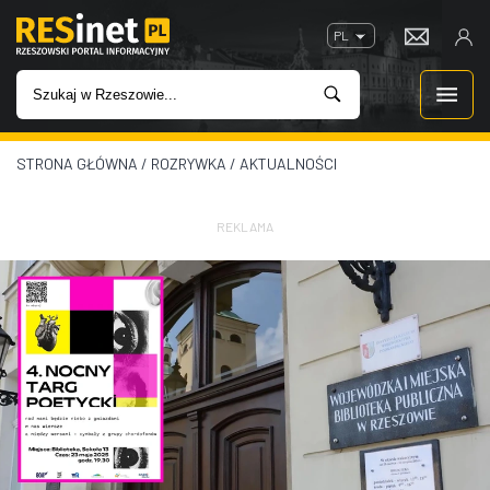
PL
STRONA GŁÓWNA
/
ROZRYWKA
/
AKTUALNOŚCI
WIADOMOŚCI
INWESTYCJE
REKLAMA
IMPREZY
ROZRYWKA
W KINACH
GASTRONOMIA