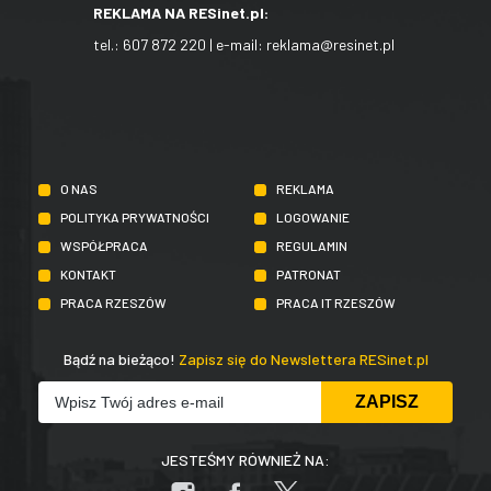
REKLAMA NA RESinet.pl:
tel.:
607 872 220
| e-mail:
reklama@resinet.pl
O NAS
REKLAMA
POLITYKA PRYWATNOŚCI
LOGOWANIE
WSPÓŁPRACA
REGULAMIN
KONTAKT
PATRONAT
PRACA RZESZÓW
PRACA IT RZESZÓW
Bądź na bieżąco!
Zapisz się do Newslettera RESinet.pl
JESTEŚMY RÓWNIEŻ NA: