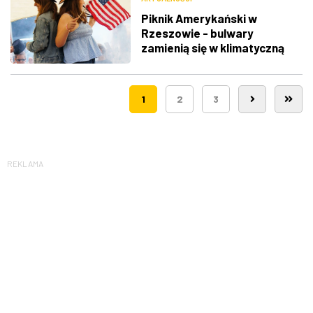
Piknik Amerykański w
Rzeszowie - bulwary
zamienią się w klimatyczną
Route 66
1
2
3
REKLAMA