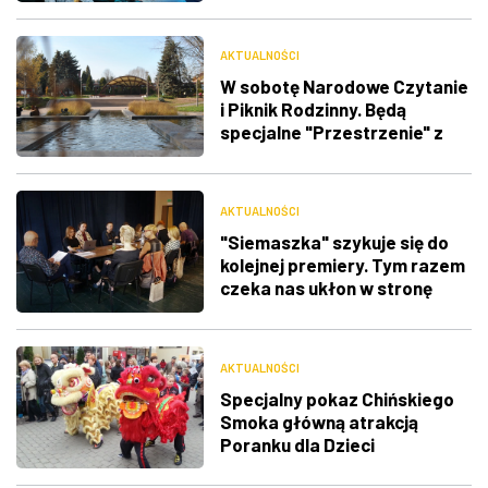
AKTUALNOŚCI
W sobotę Narodowe Czytanie
i Piknik Rodzinny. Będą
specjalne "Przestrzenie" z
atrakcjami
AKTUALNOŚCI
"Siemaszka" szykuje się do
kolejnej premiery. Tym razem
czeka nas ukłon w stronę
baroku
AKTUALNOŚCI
Specjalny pokaz Chińskiego
Smoka główną atrakcją
Poranku dla Dzieci