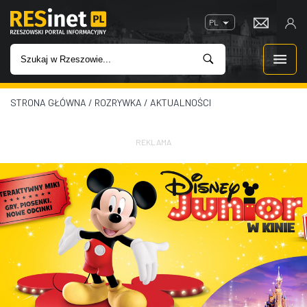
PL
STRONA GŁÓWNA
/
ROZRYWKA
/
AKTUALNOŚCI
WIADOMOŚCI
INWESTYCJE
REKLAMA
IMPREZY
ROZRYWKA
W KINACH
GASTRONOMIA