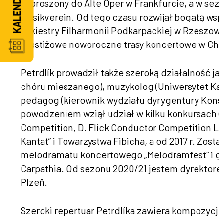
zaproszony do Alte Oper w Frankfurcie, a w s
Musikverein. Od tego czasu rozwijał bogatą ws
Orkiestry Filharmonii Podkarpackiej w Rzeszowi
prestiżowe noworoczne trasy koncertowe w Chi
Petrdlík prowadził także szeroką działalność j
chóru mieszanego), muzykolog (Uniwersytet Kar
pedagog (kierownik wydziału dyrygentury Kons
powodzeniem wziął udział w kilku konkursach 
Competition, D. Flick Conductor Competition
Kantat” i Towarzystwa Fibicha, a od 2017 r. Zos
melodramatu koncertowego „Melodramfest” i 
Carpathia. Od sezonu 2020/21 jestem dyrektore
Plzeň.
Szeroki repertuar Petrdlíka zawiera kompozyc