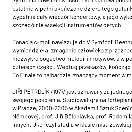
Symfonia powstała w 1886 roku i stanowi pods
ostatnie w pełni ukończone dzieło tego gatu
wypełnia cały wieczór koncertowy, a jego wyk
szczególnie w sekcji instrumentów dętych.
Tonacja c-moll nawiązuje do V Symfonii Beeth
wymiar dzieła: zmaganie człowieka z przezna
niezwykłe bogactwo melodii i motywów, a w pot
czterech części. Według przekazów, kończąc os
To Finale to najbardziej znaczący moment w m
JIŘÍ PETRDLÍK /1977/ jest uznawany za jedneg
swojego pokolenia. Studiował grę na fortepia
w Pradze, 2000-2005 w Akademii Sztuk Sceniczn
Němcovej, prof. Jiří Bělohlávka, prof. Radomila 
innych. Ukończył studia w klasie mistrzowski