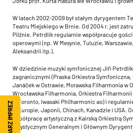
Jorku prof. Kurta Masura we Wrocławiu i główn
W latach 2002-2009 był stałym dyrygentem T
Teatru Miejskiego w Brnie. Od 2004 r. jest zatr
Pilźnie. Petrdlík regularnie współpracuje go
operowymi (np. W Mesynie, Tuluzie, Warszawie
Aleksandrii itp.).
W dziedzinie muzyki symfonicznej Jiří Petrdlí
zagranicznymi (Praska Orkiestra Symfoniczna,
Janáček w Ostrawie, Morawska Filharmonia w 
Wrocławska Filharmonia, Orkiestra Filharmonii
w Toronto, Iwasaki Philharmonic ao) i regularn
KALENDARZ IMPREZ
w Europie, Japonii, Chinach, Kanadzie i USA. 
współpracę artystyczną z Kairską Orkiestrą S
Artystycznym Generalnym i Głównym Dyrygentem