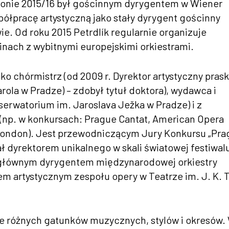
ezonie 2015/16 był gościnnym dyrygentem w Wiener
półpracę artystyczną jako stały dyrygent gościnny
e. Od roku 2015 Petrdlík regularnie organizuje
nach z wybitnymi europejskimi orkiestrami.
ako chórmistrz (od 2009 r. Dyrektor artystyczny pras
ola w Pradze) – zdobył tytuł doktora), wydawca i
erwatorium im. Jaroslava Ježka w Pradze) i z
(np. w konkursach: Prague Cantat, American Opera
 London). Jest przewodniczącym Jury Konkursu „Pra
tał dyrektorem unikalnego w skali światowej festiwal
głównym dyrygentem międzynarodowej orkiestry
m artystycznym zespołu opery w Teatrze im. J. K. T
je różnych gatunków muzycznych, stylów i okresów.