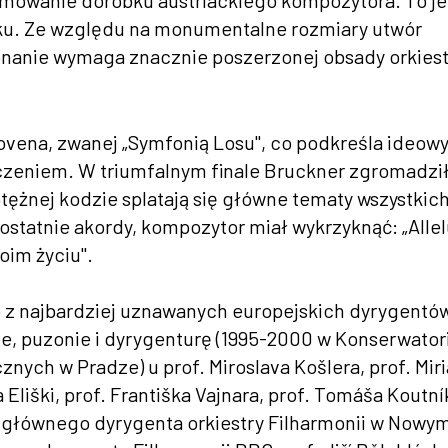
umowanie dorobku austriackiego kompozytora. To j
nku. Ze względu na monumentalne rozmiary utwór
onanie wymaga znacznie poszerzonej obsady orkiest
ovena, zwanej „Symfonią Losu", co podkreśla ideow
czeniem. W triumfalnym finale Bruckner zgromadzi
ężnej kodzie splatają się główne tematy wszystkic
tatnie akordy, kompozytor miał wykrzyknąć: „Allel
oim życiu".
o z najbardziej uznawanych europejskich dyrygentó
nie, puzonie i dyrygenturę (1995-2000 w Konserwato
ych w Pradze) u prof. Miroslava Košlera, prof. Mir
Eliški, prof. Františka Vajnara, prof. Tomáša Koutník
ej głównego dyrygenta orkiestry Filharmonii w Nowy