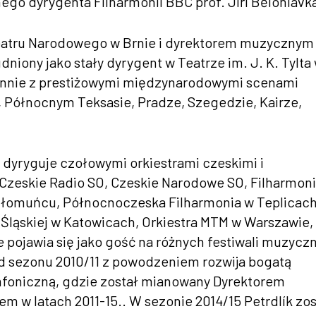
ego dyrygenta Filharmonii BBC prof. Jiří Bělohlávk
eatru Narodowego w Brnie i dyrektorem muzycznym
udniony jako stały dyrygent w Teatrze im. J. K. Tylta
ścinnie z prestiżowymi międzynarodowymi scenami
, Północnym Teksasie, Pradze, Szegedzie, Kairze,
k dyryguje czołowymi orkiestrami czeskimi i
 Czeskie Radio SO, Czeskie Narodowe SO, Filharmon
Ołomuńcu, Północnoczeska Filharmonia w Teplicach
 Śląskiej w Katowicach, Orkiestra MTM w Warszawie
ie pojawia się jako gość na różnych festiwali muzycz
Od sezonu 2010/11 z powodzeniem rozwija bogatą
ymfoniczną, gdzie został mianowany Dyrektorem
 w latach 2011-15.. W sezonie 2014/15 Petrdlík zos