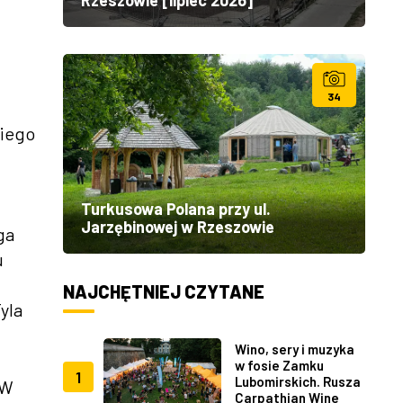
34
kiego
Turkusowa Polana przy ul.
Jarzębinowej w Rzeszowie
ga
u
NAJCHĘTNIEJ CZYTANE
yla
Wino, sery i muzyka
w fosie Zamku
1
Lubomirskich. Rusza
 W
Carpathian Wine