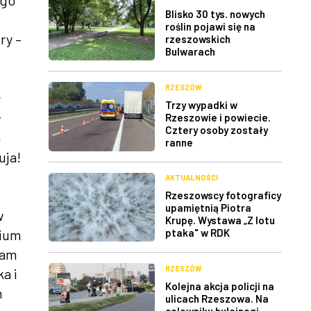
ego
Blisko 30 tys. nowych
roślin pojawi się na
ry –
rzeszowskich
Bulwarach
RZESZÓW
y
Trzy wypadki w
ł
Rzeszowie i powiecie.
Cztery osoby zostały
h
ranne
uja!
AKTUALNOŚCI
Rzeszowscy fotograficy
upamiętnią Piotra
w
Krupę. Wystawa „Z lotu
rium
ptaka" w RDK
iam
RZESZÓW
a i
Kolejna akcja policji na
m
ulicach Rzeszowa. Na
celowniku hulajnogi