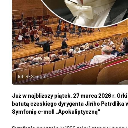
fot. RESinet.pl
Już w najbliższy piątek, 27 marca 2026 r. Or
batutą czeskiego dyrygenta Jiřího Petrdlíka
Symfonię c-moll „Apokaliptyczną"