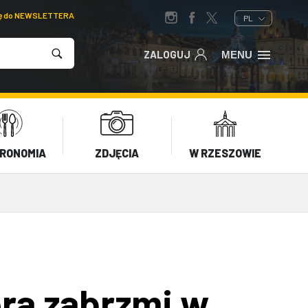
ię do NEWSLETTERA
PL
ZALOGUJ
MENU
RONOMIA
ZDJĘCIA
W RZESZOWIE
ra zabrzmi w