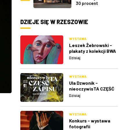
30 procent
DZIEJE SIĘ W RZESZOWIE
WYSTAWA
Leszek Żebrowski -
plakaty z kolekcji BWA
w Rzeszowie
Dzisiaj
WYSTAWA
Ula Dzwonik -
nieoczywisTA CZĘŚĆ
ZAPISU
Dzisiaj
WYSTAWA
Konkurs - wystawa
fotografii