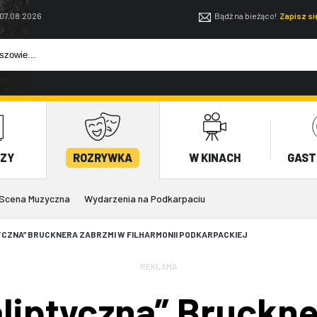
 07.08.2026
Bądź na bieżąco!
Zapisz s
EZY
ROZRYWKA
W KINACH
GAST
Scena Muzyczna
Wydarzenia na Podkarpaciu
CZNA” BRUCKNERA ZABRZMI W FILHARMONII PODKARPACKIEJ
REKLAMA
liptyczna” Bruckne