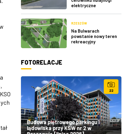
a.
elektryczne
RZESZÓW
 w
Na Bulwarach
powstanie nowy teren
rekreacyjny
FOTORELACJE
ia
,
22
, KSO
nych
Budowa piętrowego parkingu i
tał
lądowiska przy KSW nr 2 w
Rzeszowie [lipiec 2026]