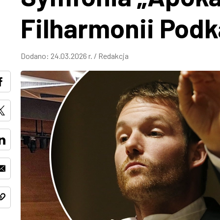
Filharmonii Podk
Dodano:
24.03.2026 r.
/
Redakcja