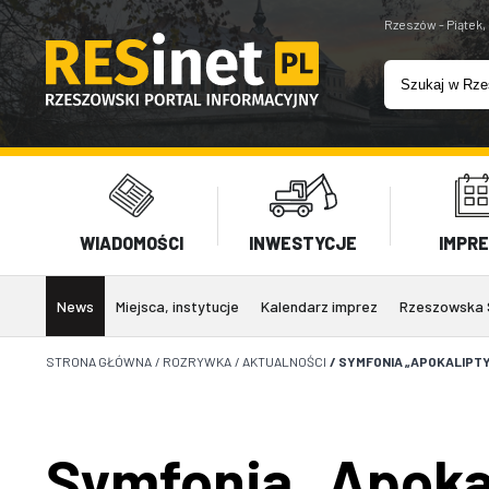
Rzeszów - Piątek,
WIADOMOŚCI
INWESTYCJE
IMPR
News
Miejsca, instytucje
Kalendarz imprez
Rzeszowska 
STRONA GŁÓWNA
/
ROZRYWKA
/
AKTUALNOŚCI
/
SYMFONIA „APOKALIPTY
Symfonia „Apoka