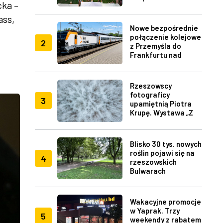
cka –
Fest w Rzeszowie
ass,
Nowe bezpośrednie
połączenie kolejowe
2
z Przemyśla do
Frankfurtu nad
Menem
Rzeszowscy
fotograficy
3
upamiętnią Piotra
Krupę. Wystawa „Z
lotu ptaka" w RDK
Blisko 30 tys. nowych
roślin pojawi się na
4
rzeszowskich
Bulwarach
Wakacyjne promocje
w Yaprak. Trzy
5
weekendy z rabatem