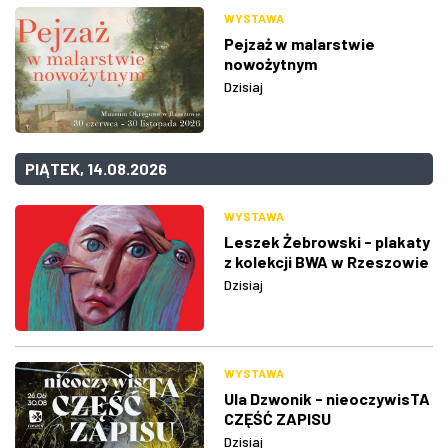
WYSTAWA
Pejzaż w malarstwie
nowożytnym
Dzisiaj
PIĄTEK, 14.08.2026
WYSTAWA
Leszek Żebrowski - plakaty
z kolekcji BWA w Rzeszowie
Dzisiaj
WYSTAWA
Ula Dzwonik - nieoczywisTA
CZĘŚĆ ZAPISU
Dzisiaj