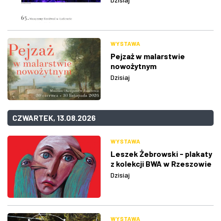
WYSTAWA
Pejzaż w malarstwie
nowożytnym
Dzisiaj
CZWARTEK, 13.08.2026
WYSTAWA
Leszek Żebrowski - plakaty
z kolekcji BWA w Rzeszowie
Dzisiaj
WYSTAWA