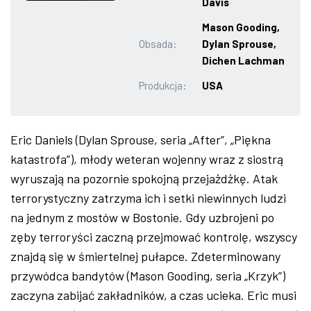
Davis
ZDJĘCIA
Mason Gooding,
Obsada:
Dylan Sprouse,
W RZESZOWIE
Dichen Lachman
Produkcja:
USA
Eric Daniels (Dylan Sprouse, seria „After”, „Piękna
katastrofa”), młody weteran wojenny wraz z siostrą
wyruszają na pozornie spokojną przejażdżkę. Atak
terrorystyczny zatrzyma ich i setki niewinnych ludzi
na jednym z mostów w Bostonie. Gdy uzbrojeni po
zęby terroryści zaczną przejmować kontrolę, wszyscy
znajdą się w śmiertelnej pułapce. Zdeterminowany
przywódca bandytów (Mason Gooding, seria „Krzyk”)
zaczyna zabijać zakładników, a czas ucieka. Eric musi