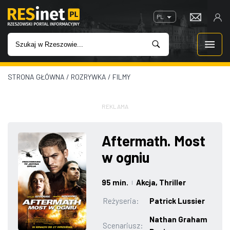
PL
STRONA GŁÓWNA
/
ROZRYWKA
/
FILMY
WIADOMOŚCI
INWESTYCJE
REKLAMA
IMPREZY
Aftermath. Most
w ogniu
ROZRYWKA
95 min.
Akcja
, Thriller
|
W KINACH
Reżyseria:
Patrick Lussier
GASTRONOMIA
Nathan Graham
Scenariusz: