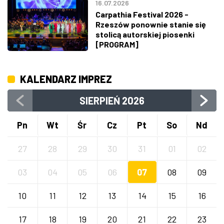
16.07.2026
Carpathia Festival 2026 -
Rzeszów ponownie stanie się
stolicą autorskiej piosenki
[PROGRAM]
KALENDARZ IMPREZ
SIERPIEŃ
2026
Pn
Wt
Śr
Cz
Pt
So
Nd
27
28
29
30
31
01
02
03
04
05
06
07
08
09
10
11
12
13
14
15
16
17
18
19
20
21
22
23