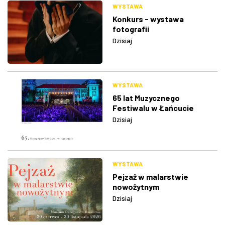
WYSTAWA
Konkurs - wystawa
fotografii
Dzisiaj
WYSTAWA
65 lat Muzycznego
Festiwalu w Łańcucie
Dzisiaj
WYSTAWA
Pejzaż w malarstwie
nowożytnym
Dzisiaj