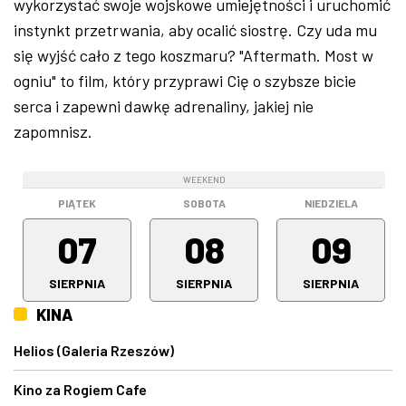
wykorzystać swoje wojskowe umiejętności i uruchomić
instynkt przetrwania, aby ocalić siostrę. Czy uda mu
się wyjść cało z tego koszmaru? "Aftermath. Most w
ogniu" to film, który przyprawi Cię o szybsze bicie
serca i zapewni dawkę adrenaliny, jakiej nie
zapomnisz.
WEEKEND
WEEKEND
WEEKEND
PIĄTEK
SOBOTA
NIEDZIELA
07
08
09
SIERPNIA
SIERPNIA
SIERPNIA
KINA
Helios (Galeria Rzeszów)
Kino za Rogiem Cafe