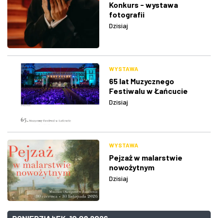
Konkurs - wystawa
fotografii
Dzisiaj
WYSTAWA
65 lat Muzycznego
Festiwalu w Łańcucie
Dzisiaj
WYSTAWA
Pejzaż w malarstwie
nowożytnym
Dzisiaj