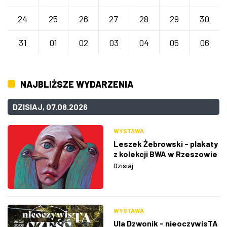
24
25
26
27
28
29
30
31
01
02
03
04
05
06
NAJBLIŻSZE WYDARZENIA
DZISIAJ, 07.08.2026
WYSTAWA
Leszek Żebrowski - plakaty
z kolekcji BWA w Rzeszowie
Dzisiaj
WYSTAWA
Ula Dzwonik - nieoczywisTA