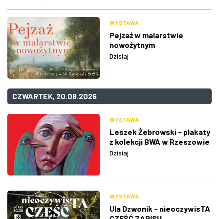
WYSTAWA
Pejzaż w malarstwie
nowożytnym
Dzisiaj
CZWARTEK, 20.08.2026
WYSTAWA
Leszek Żebrowski - plakaty
z kolekcji BWA w Rzeszowie
Dzisiaj
WYSTAWA
Ula Dzwonik - nieoczywisTA
CZĘŚĆ ZAPISU