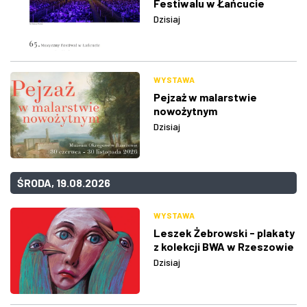
Festiwalu w Łańcucie
Dzisiaj
WYSTAWA
Pejzaż w malarstwie
nowożytnym
Dzisiaj
ŚRODA, 19.08.2026
WYSTAWA
Leszek Żebrowski - plakaty
z kolekcji BWA w Rzeszowie
Dzisiaj