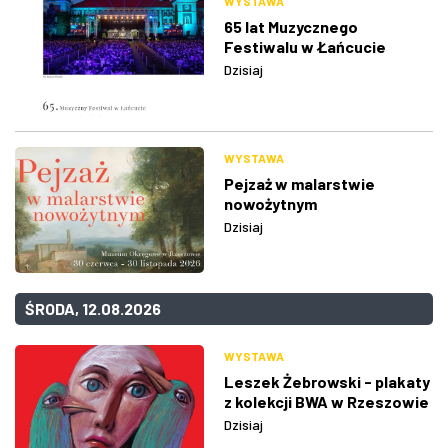
WYSTAWA
65 lat Muzycznego
Festiwalu w Łańcucie
Dzisiaj
WYSTAWA
Pejzaż w malarstwie
nowożytnym
Dzisiaj
ŚRODA, 12.08.2026
WYSTAWA
Leszek Żebrowski - plakaty
z kolekcji BWA w Rzeszowie
Dzisiaj