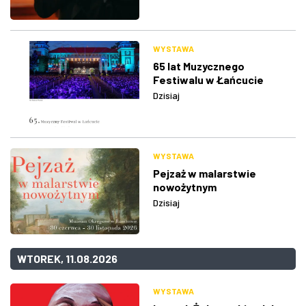
WYSTAWA
65 lat Muzycznego
Festiwalu w Łańcucie
Dzisiaj
WYSTAWA
Pejzaż w malarstwie
nowożytnym
Dzisiaj
WTOREK, 11.08.2026
WYSTAWA