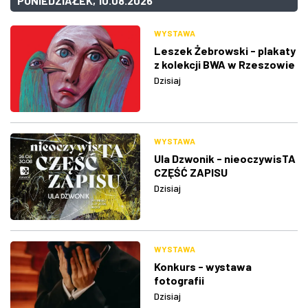
PONIEDZIAŁEK, 10.08.2026
WYSTAWA
Leszek Żebrowski - plakaty
z kolekcji BWA w Rzeszowie
Dzisiaj
WYSTAWA
Ula Dzwonik - nieoczywisTA
CZĘŚĆ ZAPISU
Dzisiaj
WYSTAWA
Konkurs - wystawa
fotografii
Dzisiaj