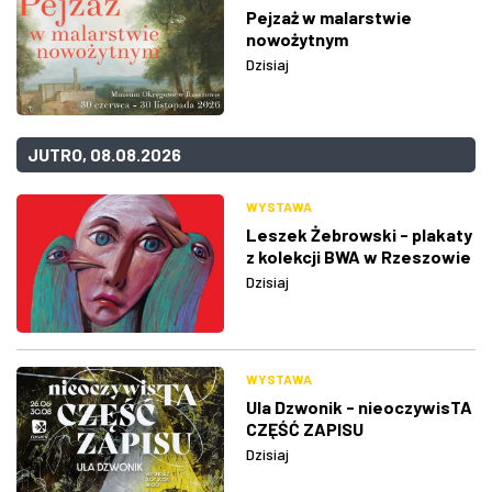
Pejzaż w malarstwie
nowożytnym
Dzisiaj
JUTRO, 08.08.2026
WYSTAWA
Leszek Żebrowski - plakaty
z kolekcji BWA w Rzeszowie
Dzisiaj
WYSTAWA
Ula Dzwonik - nieoczywisTA
CZĘŚĆ ZAPISU
Dzisiaj