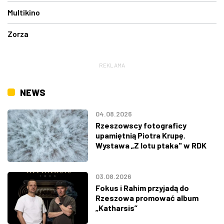
Multikino
Zorza
REKLAMA
NEWS
04.08.2026
Rzeszowscy fotograficy
upamiętnią Piotra Krupę.
Wystawa „Z lotu ptaka" w RDK
03.08.2026
Fokus i Rahim przyjadą do
Rzeszowa promować album
„Katharsis”