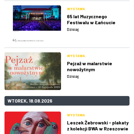
WYSTAWA
65 lat Muzycznego
Festiwalu w Łańcucie
Dzisiaj
WYSTAWA
Pejzaż w malarstwie
nowożytnym
Dzisiaj
WTOREK, 18.08.2026
WYSTAWA
Leszek Żebrowski - plakaty
z kolekcji BWA w Rzeszowie