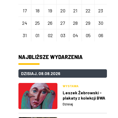
17
18
19
20
21
22
23
24
25
26
27
28
29
30
31
01
02
03
04
05
06
NAJBLIŻSZE WYDARZENIA
DZISIAJ, 08.08.2026
WYSTAWA
Leszek Żebrowski -
plakaty z kolekcji BWA
w Rzeszowie
Dzisiaj