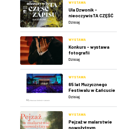
WYSTAWA
Ula Dzwonik -
nieoczywisTA CZĘŚĆ
ZAPISU
Dzisiaj
WYSTAWA
Konkurs - wystawa
fotografii
Dzisiaj
WYSTAWA
65 lat Muzycznego
Festiwalu w Łańcucie
Dzisiaj
WYSTAWA
Pejzaż w malarstwie
nowożytnym