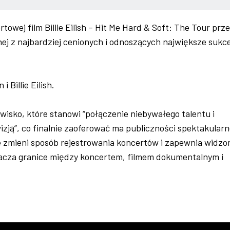
wej film Billie Eilish – Hit Me Hard & Soft: The Tour prze
ej z najbardziej cenionych i odnoszących największe sukc
 Billie Eilish.
isko, które stanowi “połączenie niebywałego talentu i
 wizją”, co finalnie zaoferować ma publiczności spektakularn
ie zmieni sposób rejestrowania koncertów i zapewnia widz
racza granice między koncertem, filmem dokumentalnym i