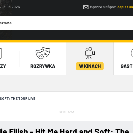
, 08.08.2026
Bądź na bieżąco!
Zapisz s
EZY
ROZRYWKA
W KINACH
GAST
D SOFT: THE TOUR LIVE
REKLAMA
llie Eilish - Hit Me Hard and Soft: The