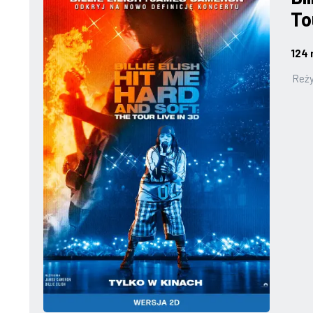
To
124 
Reży