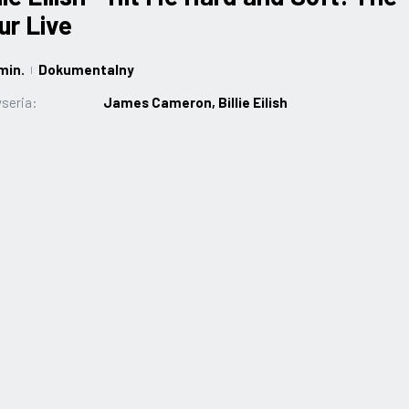
ur Live
min.
Dokumentalny
|
seria:
James Cameron, Billie Eilish