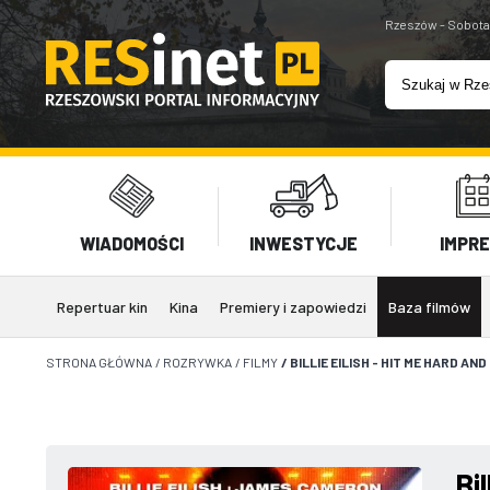
Rzeszów - Sobota
WIADOMOŚCI
INWESTYCJE
IMPR
Repertuar kin
Kina
Premiery i zapowiedzi
Baza filmów
STRONA GŁÓWNA
/
ROZRYWKA
/
FILMY
/
BILLIE EILISH - HIT ME HARD AN
Bi