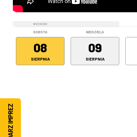
WEEKEND
WEEKEND
SOBOTA
NIEDZIELA
08
09
SIERPNIA
SIERPNIA
KALENDARZ IMPREZ