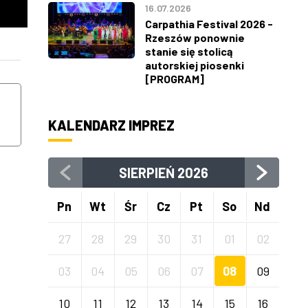
16.07.2026
Carpathia Festival 2026 -
Rzeszów ponownie
stanie się stolicą
WEEKEND
autorskiej piosenki
CZWARTEK
PIĄTEK
[PROGRAM]
13
14
KALENDARZ IMPREZ
SIERPNIA
SIERPNIA
SIERPIEŃ
2026
Pn
Wt
Śr
Cz
Pt
So
Nd
27
28
29
30
31
01
02
03
04
05
06
07
08
09
10
11
12
13
14
15
16