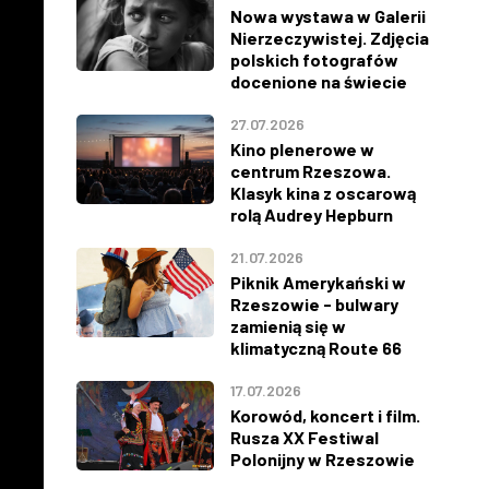
Nowa wystawa w Galerii
Nierzeczywistej. Zdjęcia
polskich fotografów
docenione na świecie
27.07.2026
Kino plenerowe w
centrum Rzeszowa.
Klasyk kina z oscarową
rolą Audrey Hepburn
21.07.2026
Piknik Amerykański w
Rzeszowie - bulwary
zamienią się w
klimatyczną Route 66
17.07.2026
Korowód, koncert i film.
Rusza XX Festiwal
Polonijny w Rzeszowie