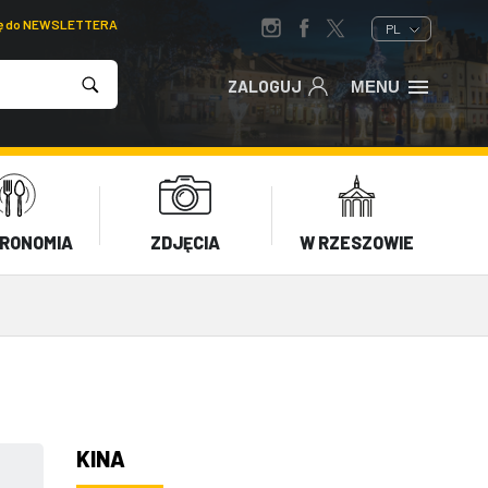
ię do NEWSLETTERA
PL
ZALOGUJ
MENU
RONOMIA
ZDJĘCIA
W RZESZOWIE
KINA