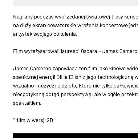
Nagrany podczas wyprzedanej światowej trasy koncerto
na duży ekran nowatorskie wrażenia koncertowe jedn
artystek swojego pokolenia.
Film wyreżyserowali laureaci Oscara – James Cameron i
James Cameron zapowiada ten film jako kinowe widow
scenicznej energii Billie Eilish z jego technologiczną
wizualno-muzyczne dzieło, które nie tylko całkowic
niespotykaną dotąd perspektywę, ale w ogóle przek
spektaklem.
* film w wersji 2D