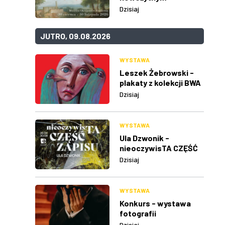
Dzisiaj
JUTRO, 09.08.2026
WYSTAWA
Leszek Żebrowski -
plakaty z kolekcji BWA
w Rzeszowie
Dzisiaj
WYSTAWA
Ula Dzwonik -
nieoczywisTA CZĘŚĆ
ZAPISU
Dzisiaj
WYSTAWA
Konkurs - wystawa
fotografii
Dzisiaj