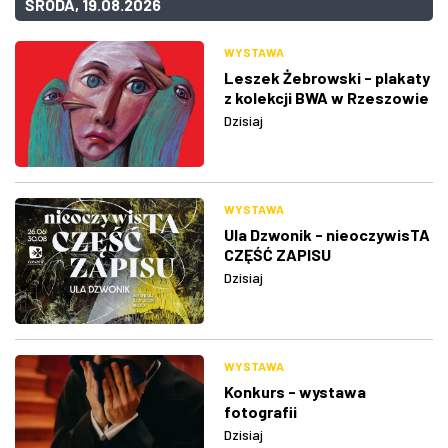
ŚRODA, 19.08.2026
WYSTAWA
Leszek Żebrowski - plakaty
z kolekcji BWA w Rzeszowie
Dzisiaj
WYSTAWA
Ula Dzwonik - nieoczywisTA
CZĘŚĆ ZAPISU
Dzisiaj
WYSTAWA
Konkurs - wystawa
fotografii
Dzisiaj