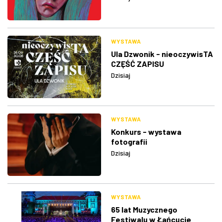
WYSTAWA
Ula Dzwonik - nieoczywisTA
CZĘŚĆ ZAPISU
Dzisiaj
WYSTAWA
Konkurs - wystawa
fotografii
Dzisiaj
WYSTAWA
65 lat Muzycznego
Festiwalu w Łańcucie