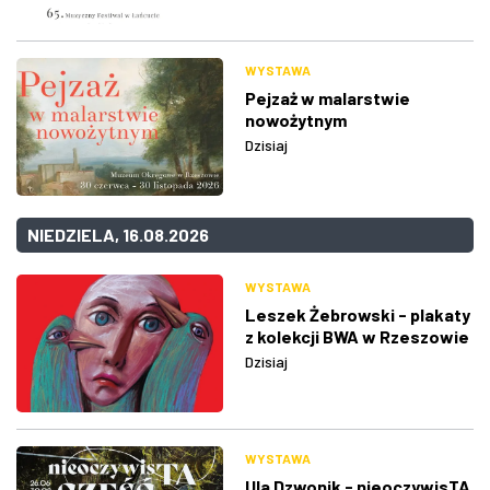
WYSTAWA
Pejzaż w malarstwie
nowożytnym
Dzisiaj
NIEDZIELA, 16.08.2026
WYSTAWA
Leszek Żebrowski - plakaty
z kolekcji BWA w Rzeszowie
Dzisiaj
WYSTAWA
Ula Dzwonik - nieoczywisTA