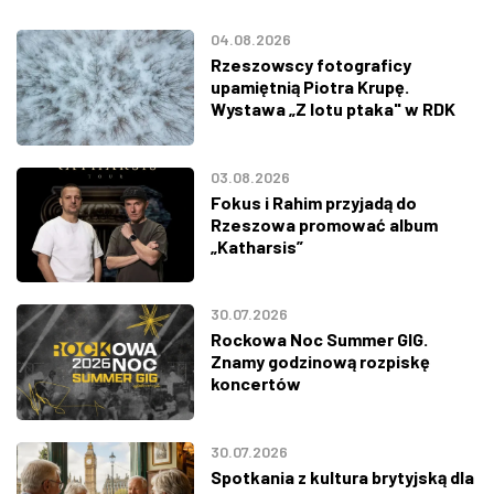
04.08.2026
Rzeszowscy fotograficy
upamiętnią Piotra Krupę.
Wystawa „Z lotu ptaka" w RDK
03.08.2026
Fokus i Rahim przyjadą do
Rzeszowa promować album
„Katharsis”
30.07.2026
Rockowa Noc Summer GIG.
Znamy godzinową rozpiskę
koncertów
30.07.2026
Spotkania z kultura brytyjską dla