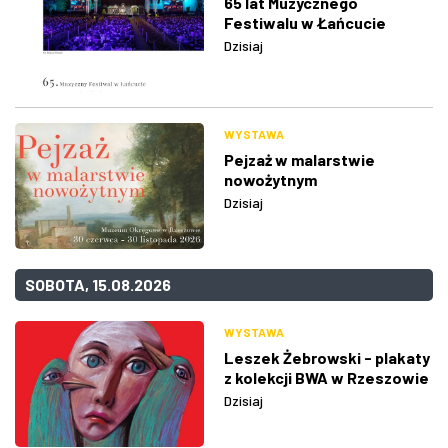
65 lat Muzycznego
Festiwalu w Łańcucie
Dzisiaj
WYSTAWA
Pejzaż w malarstwie
nowożytnym
Dzisiaj
SOBOTA, 15.08.2026
WYSTAWA
Leszek Żebrowski - plakaty
z kolekcji BWA w Rzeszowie
Dzisiaj