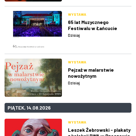
WYSTAWA
65 lat Muzycznego
Festiwalu w Łańcucie
Dzisiaj
WYSTAWA
Pejzaż w malarstwie
nowożytnym
Dzisiaj
PIĄTEK, 14.08.2026
WYSTAWA
Leszek Żebrowski - plakaty
z kolekcji BWA w Rzeszowie