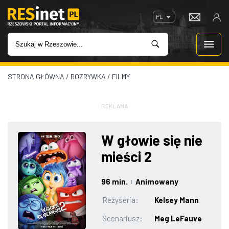
PL
STRONA GŁÓWNA
/
ROZRYWKA
/
FILMY
WIADOMOŚCI
INWESTYCJE
REKLAMA
IMPREZY
W głowie się nie
mieści 2
ROZRYWKA
96 min.
Animowany
|
W KINACH
Reżyseria:
Kelsey Mann
GASTRONOMIA
Scenariusz:
Meg LeFauve