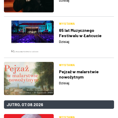
Dzisiaj
WYSTAWA
65 lat Muzycznego
Festiwalu w Łańcucie
Dzisiaj
WYSTAWA
Pejzaż w malarstwie
nowożytnym
Dzisiaj
JUTRO, 07.08.2026
WYSTAWA