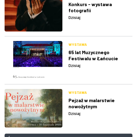
Konkurs - wystawa
fotografii
Dzisiaj
WYSTAWA
65 lat Muzycznego
Festiwalu w Łańcucie
Dzisiaj
WYSTAWA
Pejzaż w malarstwie
nowożytnym
Dzisiaj