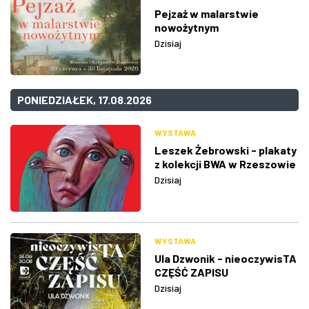
Pejzaż w malarstwie
nowożytnym
Dzisiaj
PONIEDZIAŁEK, 17.08.2026
WYSTAWA
Leszek Żebrowski - plakaty
z kolekcji BWA w Rzeszowie
Dzisiaj
WYSTAWA
Ula Dzwonik - nieoczywisTA
CZĘŚĆ ZAPISU
Dzisiaj