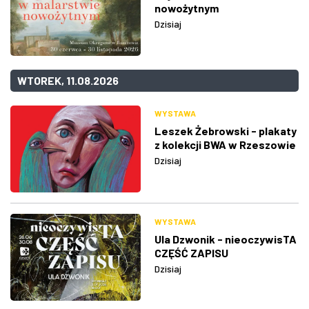
nowożytnym
Dzisiaj
WTOREK, 11.08.2026
WYSTAWA
Leszek Żebrowski - plakaty
z kolekcji BWA w Rzeszowie
Dzisiaj
WYSTAWA
Ula Dzwonik - nieoczywisTA
CZĘŚĆ ZAPISU
Dzisiaj