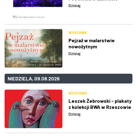
Dzisiaj
WYSTAWA
Pejzaż w malarstwie
nowożytnym
Dzisiaj
NIEDZIELA, 09.08.2026
WYSTAWA
Leszek Żebrowski - plakaty
z kolekcji BWA w Rzeszowie
Dzisiaj