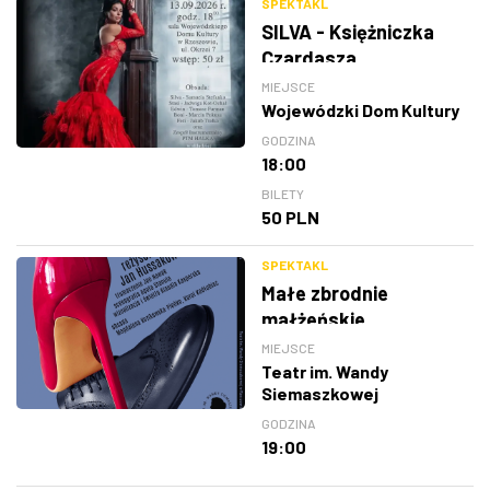
SPEKTAKL
SILVA - Księżniczka
Czardasza
MIEJSCE
Wojewódzki Dom Kultury
GODZINA
18:00
BILETY
50 PLN
SPEKTAKL
Małe zbrodnie
małżeńskie
MIEJSCE
Teatr im. Wandy
Siemaszkowej
GODZINA
19:00