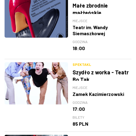
Małe zbrodnie
małżeńskie
MIEJSCE
Teatr im. Wandy
Siemaszkowej
GODZINA
18:00
SPEKTAKL
Szydło z worka - Teatr
Bo Tak
MIEJSCE
Zamek Kazimierzowski
GODZINA
17:00
BILETY
85 PLN