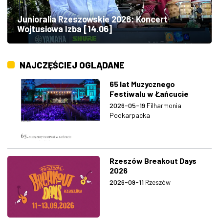
Junioralia Rzeszowskie 2026: Koncert
Wojtusiowa Izba [14.06]
NAJCZĘŚCIEJ OGLĄDANE
65 lat Muzycznego
Festiwalu w Łańcucie
2026-05-19
Filharmonia
Podkarpacka
Rzeszów Breakout Days
2026
2026-09-11
Rzeszów