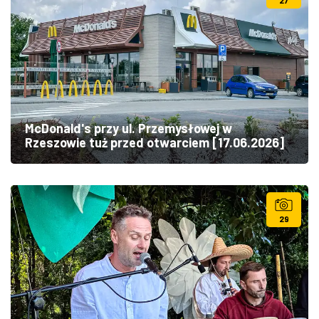
27
McDonald's przy ul. Przemysłowej w
Rzeszowie tuż przed otwarciem [17.06.2026]
29