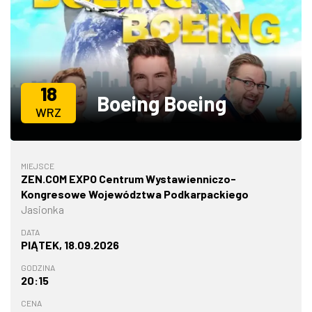
ZDJĘCIA
W RZESZOWIE
18
Boeing Boeing
WRZ
MIEJSCE
ZEN.COM EXPO Centrum Wystawienniczo-
Kongresowe Województwa Podkarpackiego
Jasionka
DATA
PIĄTEK, 18.09.2026
GODZINA
20:15
CENA