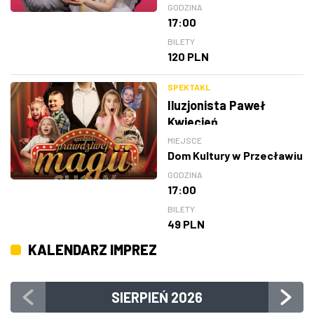
GODZINA
17:00
BILETY
120 PLN
SPEKTAKL
Iluzjonista Paweł
Kwiecień
MIEJSCE
Dom Kultury w Przecławiu
GODZINA
17:00
BILETY
49 PLN
KALENDARZ IMPREZ
SIERPIEŃ
2026