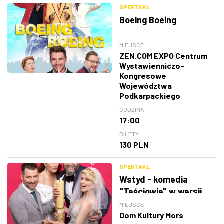
SPEKTAKL
Boeing Boeing
MIEJSCE
ZEN.COM EXPO Centrum
Wystawienniczo-
Kongresowe
Województwa
Podkarpackiego
GODZINA
17:00
BILETY
130 PLN
SPEKTAKL
Wstyd - komedia
"Teściowie" w wersji
teatralnej
MIEJSCE
Dom Kultury Mors