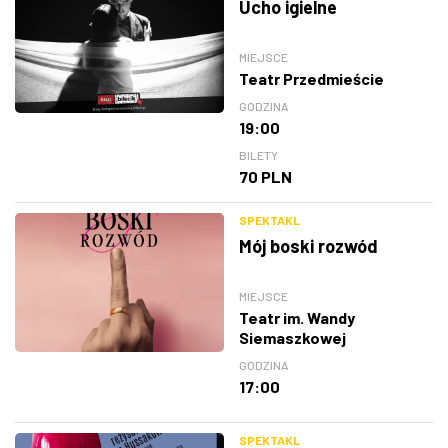
Ucho igielne
MIEJSCE
Teatr Przedmieście
GODZINA
19:00
BILETY
70 PLN
SPEKTAKL
Mój boski rozwód
MIEJSCE
Teatr im. Wandy
Siemaszkowej
GODZINA
17:00
SPEKTAKL