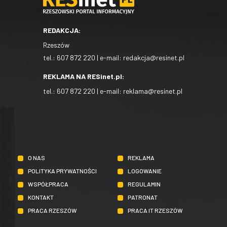
REDAKCJA:
Rzeszów
tel.:
607 872 220
| e-mail:
redakcja@resinet.pl
REKLAMA NA RESinet.pl:
tel.:
607 872 220
| e-mail:
reklama@resinet.pl
O NAS
REKLAMA
POLITYKA PRYWATNOŚCI
LOGOWANIE
WSPÓŁPRACA
REGULAMIN
KONTAKT
PATRONAT
PRACA RZESZÓW
PRACA IT RZESZÓW