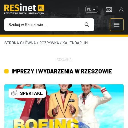
PL
STRONA GŁÓWNA
/
ROZRYWKA
/
KALENDARIUM
WIADOMOŚCI
INWESTYCJE
REKLAMA
IMPREZY I WYDARZENIA W RZESZOWIE
IMPREZY
ROZRYWKA
SPEKTAKL
W KINACH
GASTRONOMIA