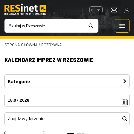
PL
STRONA GŁÓWNA
/
ROZRYWKA
WIADOMOŚCI
KALENDARZ IMPREZ W RZESZOWIE
INWESTYCJE
IMPREZY
Kategorie
Festiwal
(4)
ROZRYWKA
Imprezy
(4)
W KINACH
Kino plenerowe
(0)
Koncerty
(81)
GASTRONOMIA