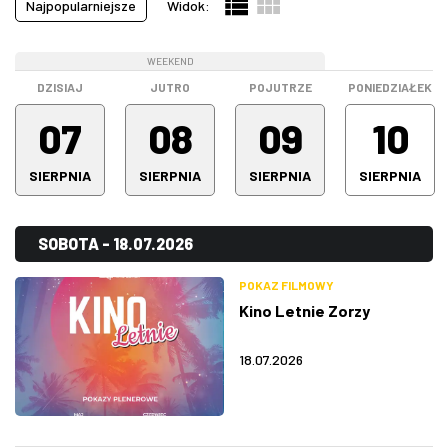
Najpopularniejsze
Widok:
Pokazy filmowe
(21)
ZDJĘCIA
Spektakle
(64)
WEEKEND
WEEKEND
WEEKEND
Spotkanie
(0)
W RZESZOWIE
DZISIAJ
JUTRO
POJUTRZE
PONIEDZIAŁEK
Stand-up
(16)
07
08
09
10
Warsztaty
(0)
SIERPNIA
SIERPNIA
SIERPNIA
SIERPNIA
Wystawa
(5)
Wszystkie kategorie
(195)
SOBOTA - 18.07.2026
POKAZ FILMOWY
Kino Letnie Zorzy
18.07.2026