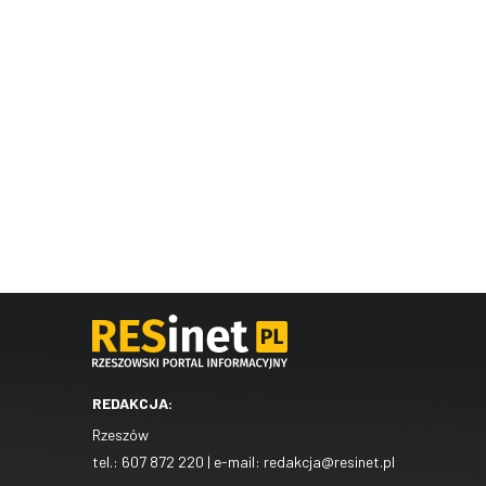
REDAKCJA:
Rzeszów
tel.:
607 872 220
| e-mail:
redakcja@resinet.pl