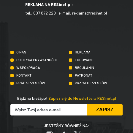
REKLAMA NA RESinet.pl:
tel.:
607 872 220
| e-mail:
reklama@resinet.pl
O NAS
REKLAMA
POLITYKA PRYWATNOŚCI
LOGOWANIE
WSPÓŁPRACA
REGULAMIN
KONTAKT
PATRONAT
PRACA RZESZÓW
PRACA IT RZESZÓW
Bądź na bieżąco!
Zapisz się do Newslettera RESinet.pl
JESTEŚMY RÓWNIEŻ NA: