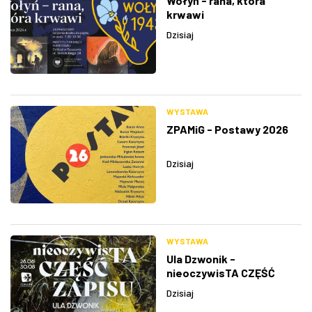
Wołyń - rana, która
krwawi
Dzisiaj
WYSTAWA
ZPAMiG - Postawy 2026
Dzisiaj
WYSTAWA
Ula Dzwonik -
nieoczywisTA CZĘŚĆ
ZAPISU
Dzisiaj