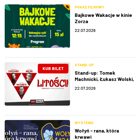
POKAZ FILMOWY
Bajkowe Wakacje w kinie
Zorza
22.07.2026
STAND-UP
KUB BILET
Stand-up: Tomek
Machnicki, Łukasz Wolski,
Krzysztof Kasparek
22.07.2026
WYSTAWA
Wołyń - rana, która
krwawi