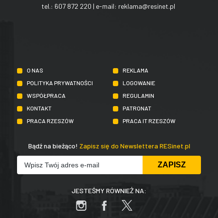
tel.:
607 872 220
| e-mail:
reklama@resinet.pl
O NAS
REKLAMA
POLITYKA PRYWATNOŚCI
LOGOWANIE
WSPÓŁPRACA
REGULAMIN
KONTAKT
PATRONAT
PRACA RZESZÓW
PRACA IT RZESZÓW
Bądź na bieżąco!
Zapisz się do Newslettera RESinet.pl
JESTEŚMY RÓWNIEŻ NA: