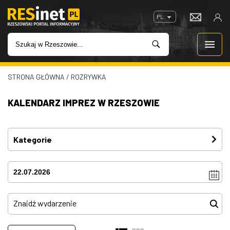
PL
STRONA GŁÓWNA
/
ROZRYWKA
WIADOMOŚCI
KALENDARZ IMPREZ W RZESZOWIE
INWESTYCJE
IMPREZY
Kategorie
Festiwal
(4)
ROZRYWKA
Imprezy
(4)
W KINACH
Kino plenerowe
(0)
Koncerty
(81)
GASTRONOMIA