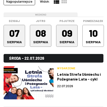
Najpopularniejsze
Widok:
Pokazy filmowe
(21)
ZDJĘCIA
Spektakle
(64)
WEEKEND
WEEKEND
WEEKEND
Spotkanie
(0)
W RZESZOWIE
DZISIAJ
JUTRO
POJUTRZE
PONIEDZIAŁEK
Stand-up
(16)
07
08
09
10
Warsztaty
(0)
SIERPNIA
SIERPNIA
SIERPNIA
SIERPNIA
Wystawa
(5)
Wszystkie kategorie
(195)
ŚRODA - 22.07.2026
WYDARZENIE
Letnia Strefa Uśmiechu i
Pożegnanie Lata - cykl
animacji dla dzieci
22.07.2026