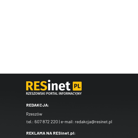
REDAKCJA:
Rzeszów
tel.:
607 872 220
| e-mail:
redakcja@resinet.pl
REKLAMA NA RESinet.pl: