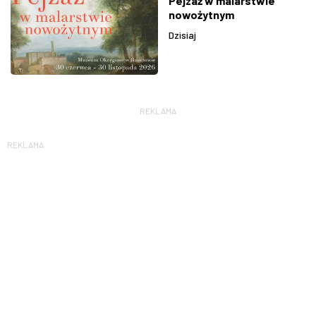
Pejzaż w malarstwie
nowożytnym
Dzisiaj
REKLAMA
REKLAMA