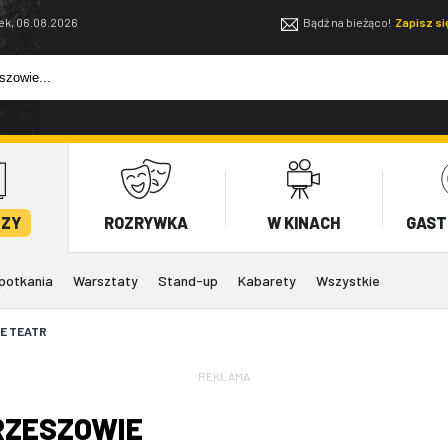
ek, 06.08.2026
Bądź na bieżąco!
Zapisz s
EZY
ROZRYWKA
W KINACH
GAST
potkania
Warsztaty
Stand-up
Kabarety
Wszystkie
VE TEATR
REKLAMA
RZESZOWIE