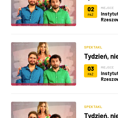
02
MIEJSCE
Instytu
PAŹ
Rzeszo
SPEKTAKL
Tydzień, ni
03
MIEJSCE
Instytu
PAŹ
Rzeszo
SPEKTAKL
Tydzień, ni