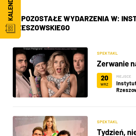
POZOSTAŁE WYDARZENIA W: INS
RZESZOWSKIEGO
SPEKTAKL
Zerwanie na
20
MIEJSCE
Instytu
WRZ
Rzeszo
SPEKTAKL
Tydzień, ni