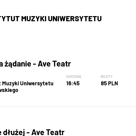
TYTUT MUZYKI UNIWERSYTETU
 żądanie - Ave Teatr
GODZINA
BILETY
t Muzyki Uniwersytetu
16:45
85 PLN
wskiego
e dłużej - Ave Teatr