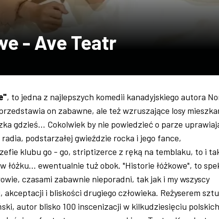
we - Ave Teatr
e"
, to jedna z najlepszych komedii kanadyjskiego autora N
 przedstawia on zabawne, ale też wzruszające losy mieszk
a gdzieś... Cokolwiek by nie powiedzieć o parze uprawiaj
 radia, podstarzałej gwieździe rocka i jego fance,
fie klubu go - go, striptizerce z ręką na temblaku, to i ta
w łóżku... ewentualnie tuż obok. "Historie łóżkowe", to spe
wie, czasami zabawnie nieporadni, tak jak i my wszyscy
, akceptacji i bliskości drugiego człowieka. Reżyserem sztu
ski, autor blisko 100 inscenizacji w kilkudziesięciu polskic