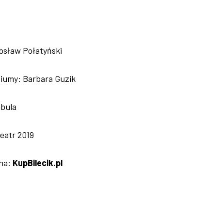
osław Połatyński
tiumy: Barbara Guzik
bula
eatr 2019
 na:
KupBilecik.pl