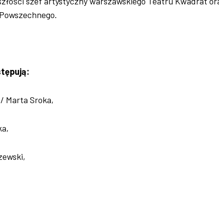
szłości szef artystyczny warszawskiego Teatru Kwadrat or
u Powszechnego.
stępują:
/ Marta Sroka,
ka,
zewski,