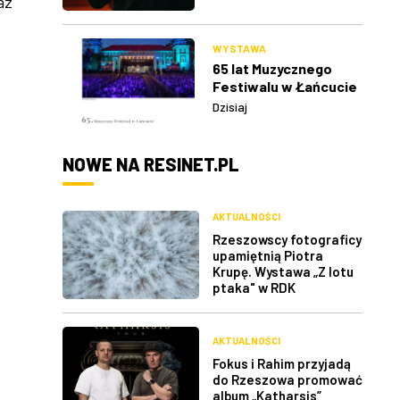
az
WYSTAWA
65 lat Muzycznego
Festiwalu w Łańcucie
Dzisiaj
NOWE NA RESINET.PL
AKTUALNOŚCI
Rzeszowscy fotograficy
upamiętnią Piotra
Krupę. Wystawa „Z lotu
ptaka" w RDK
AKTUALNOŚCI
Fokus i Rahim przyjadą
do Rzeszowa promować
album „Katharsis”