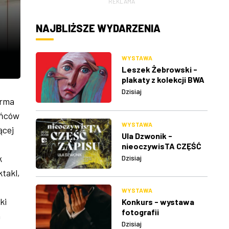
REKLAMA
NAJBLIŻSZE WYDARZENIA
WYSTAWA
Leszek Żebrowski -
plakaty z kolekcji BWA
w Rzeszowie
Dzisiaj
orma
ańców
WYSTAWA
ącej
Ula Dzwonik -
nieoczywisTA CZĘŚĆ
ZAPISU
k
Dzisiaj
ktakl,
WYSTAWA
ki
Konkurs - wystawa
fotografii
h
Dzisiaj