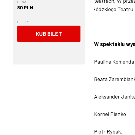
teatrach. W prze
CENA
80 PLN
łódzkiego Teatr
BILETY
KUB BILET
W spektaklu wy
Paulina Komenda 
Beata Zarembian
Aleksander Janis
Kornel Pieńko
Piotr Rybak.