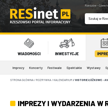
Rzeszów - Czwart
WIADOMOŚCI
INWESTYCJE
IMPR
Imprezy
Koncerty
Festiwale
Spektakle
Wystawy
S
STRONA GŁÓWNA
/
ROZRYWKA
/
KALENDARIUM
/
HISTORIE ŁÓŻKOWE - A
IMPREZY I WYDARZENIA W 