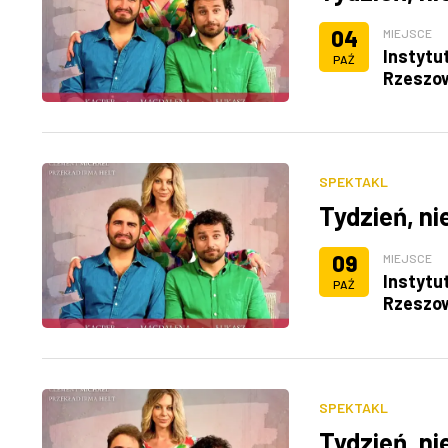
04
MIEJSCE
Instytu
PAŹ
Rzeszo
SPEKTAKL
Tydzień, ni
09
MIEJSCE
Instytu
PAŹ
Rzeszo
SPEKTAKL
Tydzień, ni