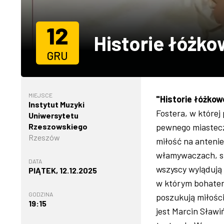
12
Historie łóżko
GRU
MIEJSCE
"Historie łóżkow
Instytut Muzyki
Fostera, w której
Uniwersytetu
Rzeszowskiego
pewnego miasteczk
Rzeszów
miłość na antenie
włamywaczach, sze
DATA
wszyscy wylądują 
PIĄTEK, 12.12.2025
w którym bohatero
GODZINA
poszukują miłości
19:15
jest Marcin Sławiń