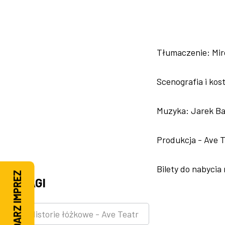
Tłumaczenie: Mir
Scenografia i kos
Muzyka: Jarek Ba
Produkcja - Ave T
Bilety do nabycia
KALENDARZ IMPREZ
TAGI
Historie łóżkowe - Ave Teatr