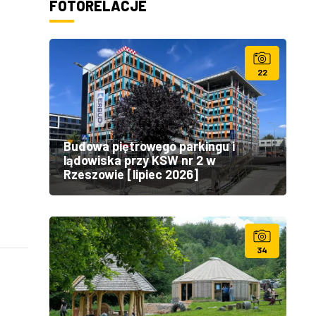
FOTORELACJE
22
Budowa piętrowego parkingu i
lądowiska przy KSW nr 2 w
Rzeszowie [lipiec 2026]
34