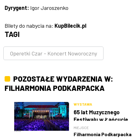
Dyrygent:
Igor Jaroszenko
Bilety do nabycia na:
KupBilecik.pl
TAGI
Operetki Czar - Koncert Noworoczny
POZOSTAŁE WYDARZENIA W:
FILHARMONIA PODKARPACKA
WYSTAWA
65 lat Muzycznego
Festiwalu w Łańcucie
MIEJSCE
Filharmonia Podkarpacka