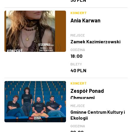
KONCERT
Ania Karwan
MIEJSCE
Zamek Kazimierzowski
GODZINA
18:00
BILETY
40 PLN
KONCERT
Zespół Ponad
Chmurami
MIEJSCE
Gminne Centrum Kultury i
Ekologii
GODZINA