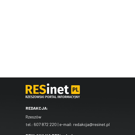
REDAKCJA:
Rzeszów
tel.:
607 872 220
| e-mail:
redakcja@resinet.pl