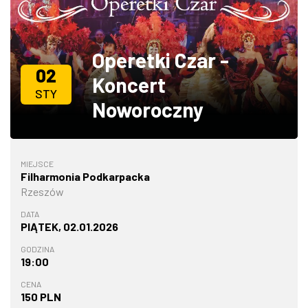
ZDJĘCIA
Operetki Czar -
W RZESZOWIE
02
Koncert
STY
Noworoczny
MIEJSCE
Filharmonia Podkarpacka
Rzeszów
DATA
PIĄTEK, 02.01.2026
GODZINA
19:00
CENA
150 PLN