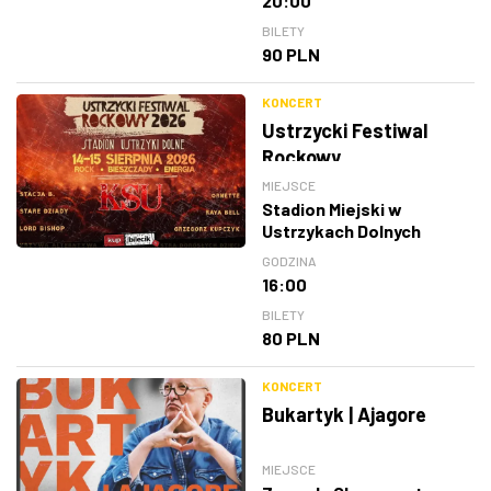
20:00
BILETY
90 PLN
KONCERT
Ustrzycki Festiwal
Rockowy
MIEJSCE
Stadion Miejski w
Ustrzykach Dolnych
GODZINA
16:00
BILETY
80 PLN
KONCERT
Bukartyk | Ajagore
MIEJSCE