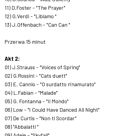
11) D.Foster - "The Prayer"
12) G.Verdi - "Libiamo "
13) J.Offenbach - "Can Can "
Przerwa 15 minut
Akt 2:
01) J.Strauss - "Voices of Spring"
02) G.Rossini - "Cats duett"
03) E. Cannio - "O surdatto n'namurato"
04) L.Fabian - "Malade"
05) G. Fontanna - "Il Mondo"
06) Low - "I Could Have Danced All Night"
07) De Curtis - "Non ti Scordar"
08) "Abbalatti "
09) Adele - "Skyfall"