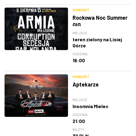
KONCERT
Rockowa Noc Summer
GIG
MIEJSCE
teren zielony na Lisiej
Górze
GODZINA
16:00
KONCERT
Aptekarze
MIEJSCE
Insomnia Mielec
GODZINA
21:00
BILETY
30 PLN