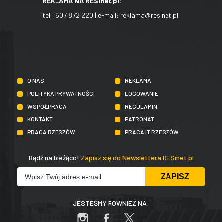
REKLAMA NA RESinet.pl:
tel.:
607 872 220
| e-mail:
reklama@resinet.pl
O NAS
REKLAMA
POLITYKA PRYWATNOŚCI
LOGOWANIE
WSPÓŁPRACA
REGULAMIN
KONTAKT
PATRONAT
PRACA RZESZÓW
PRACA IT RZESZÓW
Bądź na bieżąco!
Zapisz się do Newslettera RESinet.pl
JESTEŚMY RÓWNIEŻ NA: