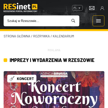
PL
STRONA GŁÓWNA
/
ROZRYWKA
/
KALENDARIUM
WIADOMOŚCI
INWESTYCJE
REKLAMA
IMPREZY I WYDARZENIA W RZESZOWIE
IMPREZY
ROZRYWKA
KONCERT
W KINACH
GASTRONOMIA