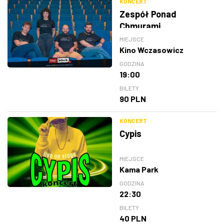
KONCERT
Zespół Ponad
Chmurami
MIEJSCE
Kino Wczasowicz
GODZINA
19:00
BILETY
90 PLN
KONCERT
Cypis
MIEJSCE
Kama Park
GODZINA
22:30
BILETY
40 PLN