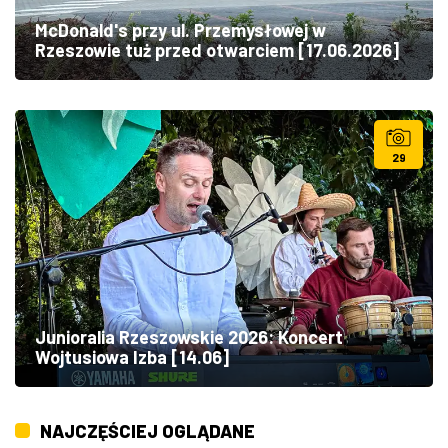
McDonald's przy ul. Przemysłowej w
Rzeszowie tuż przed otwarciem [17.06.2026]
29
Junioralia Rzeszowskie 2026: Koncert
Wojtusiowa Izba [14.06]
NAJCZĘŚCIEJ OGLĄDANE