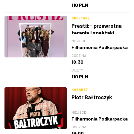
110 PLN
SPEKTAKL
Prestiż - przewrotna
terapia | spektakl
MIEJSCE
Filharmonia Podkarpacka
GODZINA
18:30
BILETY
110 PLN
KABARET
Piotr Bałtroczyk
MIEJSCE
Filharmonia Podkarpacka
GODZINA
19:00