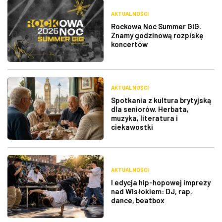
AKTUALNOŚCI
Rockowa Noc Summer GIG.
Znamy godzinową rozpiskę
koncertów
AKTUALNOŚCI
Spotkania z kultura brytyjską
dla seniorów. Herbata,
muzyka, literatura i
ciekawostki
AKTUALNOŚCI
I edycja hip-hopowej imprezy
nad Wisłokiem: DJ, rap,
dance, beatbox