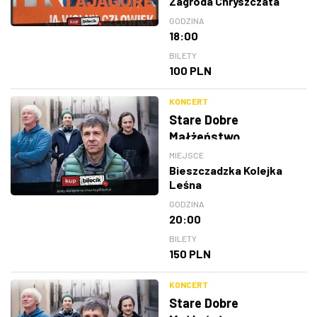
Zagroda Chryszczata
GODZINA
18:00
BILETY
100 PLN
KONCERT
Stare Dobre
Małżeństwo
MIEJSCE
Bieszczadzka Kolejka
Leśna
GODZINA
20:00
BILETY
150 PLN
KONCERT
Stare Dobre