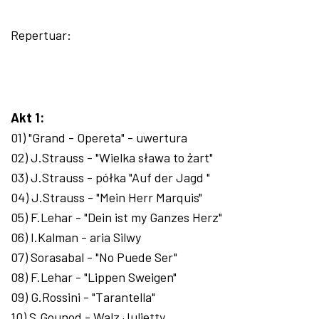
Repertuar:
Akt 1:
01) "Grand - Opereta" - uwertura
02) J.Strauss - "Wielka sława to żart"
03) J.Strauss - półka "Auf der Jagd "
04) J.Strauss - "Mein Herr Marquis"
05) F.Lehar - "Dein ist my Ganzes Herz"
06) I.Kalman - aria Silwy
07) Sorasabal - "No Puede Ser"
08) F.Lehar - "Lippen Sweigen"
09) G.Rossini - "Tarantella"
10) S.Gounod - Walz Julietty