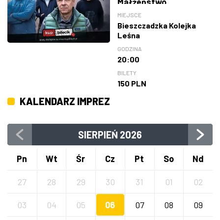
Małżeństwo
MIEJSCE
Bieszczadzka Kolejka
Leśna
GODZINA
20:00
BILETY
150 PLN
KALENDARZ IMPREZ
SIERPIEŃ
2026
Pn
Wt
Śr
Cz
Pt
So
Nd
27
28
29
30
31
01
02
03
04
05
06
07
08
09