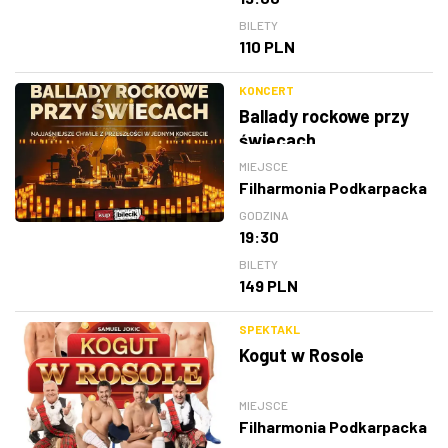
BILETY
110 PLN
KONCERT
Ballady rockowe przy
świecach
MIEJSCE
Filharmonia Podkarpacka
GODZINA
19:30
BILETY
149 PLN
SPEKTAKL
Kogut w Rosole
MIEJSCE
Filharmonia Podkarpacka