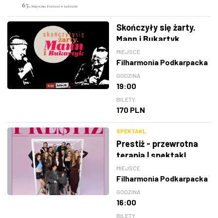
Skończyły się żarty.
Mann i Bukartyk
MIEJSCE
Filharmonia Podkarpacka
GODZINA
19:00
BILETY
170 PLN
SPEKTAKL
Prestiż - przewrotna
terapia | spektakl
MIEJSCE
Filharmonia Podkarpacka
GODZINA
16:00
BILETY