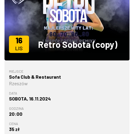
ZDJĘCIA
W RZESZOWIE
16
Retro Sobota (copy)
LIS
MIEJSCE
Sofa Club & Restaurant
Rzeszów
DATA
SOBOTA, 16.11.2024
GODZINA
20:00
CENA
35 zł