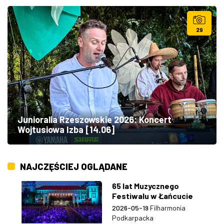
29
Junioralia Rzeszowskie 2026: Koncert
Wojtusiowa Izba [14.06]
NAJCZĘŚCIEJ OGLĄDANE
65 lat Muzycznego
Festiwalu w Łańcucie
2026-05-19
Filharmonia
Podkarpacka