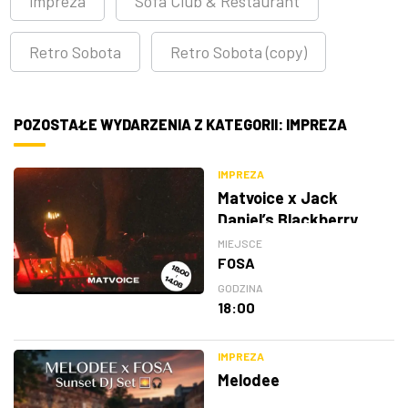
impreza
Sofa Club & Restaurant
Retro Sobota
Retro Sobota (copy)
POZOSTAŁE WYDARZENIA Z KATEGORII: IMPREZA
IMPREZA
Matvoice x Jack
Daniel’s Blackberry
MIEJSCE
FOSA
GODZINA
18:00
IMPREZA
Melodee