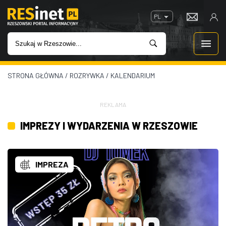
PL
STRONA GŁÓWNA
/
ROZRYWKA
/
KALENDARIUM
WIADOMOŚCI
INWESTYCJE
REKLAMA
IMPREZY I WYDARZENIA W RZESZOWIE
IMPREZY
ROZRYWKA
IMPREZA
W KINACH
GASTRONOMIA