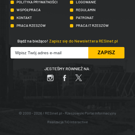
POLITYKA PRYWATNOŚCI
LOGOWANIE
WSPÓŁPRACA
REGULAMIN
KONTAKT
PATRONAT
PRACA RZESZÓW
PRACA IT RZESZÓW
Bądź na bieżąco!
Zapisz się do Newslettera RESinet.pl
JESTEŚMY RÓWNIEŻ NA:
© 2000 - 2026 / RESinet.pl - Rzeszowski Portal Informacyjny
Realizacja
TiO Interactive