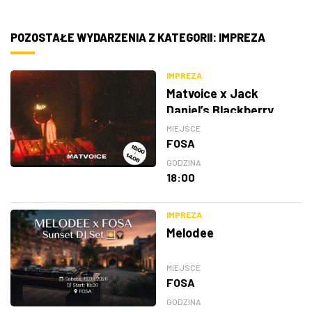
POZOSTAŁE WYDARZENIA Z KATEGORII: IMPREZA
IMPREZA
Matvoice x Jack
Daniel’s Blackberry
MIEJSCE
FOSA
GODZINA
18:00
IMPREZA
Melodee
MIEJSCE
FOSA
GODZINA