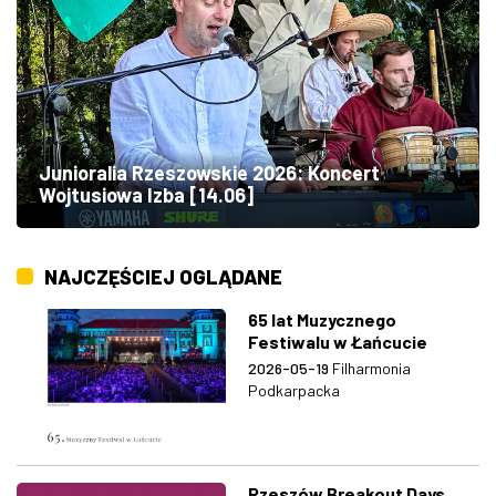
Junioralia Rzeszowskie 2026: Koncert
Wojtusiowa Izba [14.06]
NAJCZĘŚCIEJ OGLĄDANE
65 lat Muzycznego
Festiwalu w Łańcucie
2026-05-19
Filharmonia
Podkarpacka
Rzeszów Breakout Days