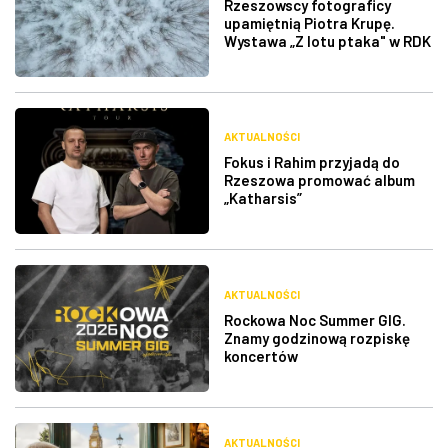
Rzeszowscy fotograficy
upamiętnią Piotra Krupę.
Wystawa „Z lotu ptaka" w RDK
AKTUALNOŚCI
Fokus i Rahim przyjadą do
Rzeszowa promować album
„Katharsis”
AKTUALNOŚCI
Rockowa Noc Summer GIG.
Znamy godzinową rozpiskę
koncertów
AKTUALNOŚCI