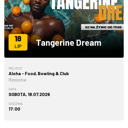
ZDJĘCIA
W RZESZOWIE
18
Tangerine Dream
LIP
MIEJSCE
Aloha - Food, Bowling & Club
Rzeszów
DATA
SOBOTA, 18.07.2026
GODZINA
17:00