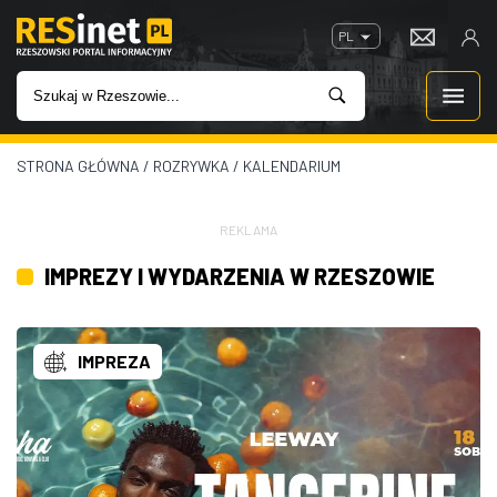
PL
STRONA GŁÓWNA
/
ROZRYWKA
/
KALENDARIUM
WIADOMOŚCI
INWESTYCJE
REKLAMA
IMPREZY I WYDARZENIA W RZESZOWIE
IMPREZY
ROZRYWKA
IMPREZA
W KINACH
GASTRONOMIA