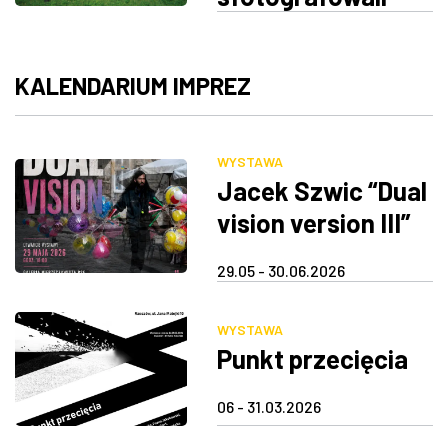
Rzeszowski
Europejski Stadion
Weekend
Kultury. Nowa
Fotografii
KALENDARIUM IMPREZ
wystawa w Galerii
Nierzeczywistej
RSF
WYSTAWA
Jacek Szwic “Dual
vision version III”
29.05 - 30.06.2026
WYSTAWA
Punkt przecięcia
06 - 31.03.2026