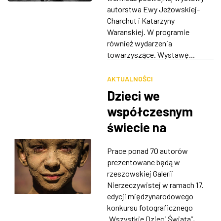
autorstwa Ewy Jeżowskiej-
Charchut i Katarzyny
Waranskiej. W programie
również wydarzenia
towarzyszące. Wystawę...
AKTUALNOŚCI
Dzieci we
współczesnym
świecie na
fotografiach w
Prace ponad 70 autorów
Galerii
prezentowane będą w
Nierzeczywistej
rzeszowskiej Galerii
Nierzeczywistej w ramach 17.
edycji międzynarodowego
konkursu fotograficznego
„Wszystkie Dzieci Świata”,