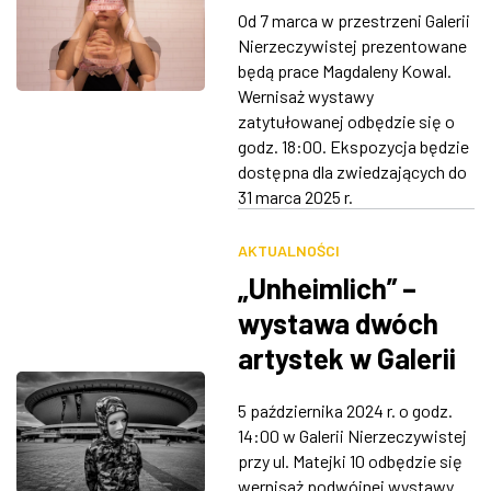
Nierzeczywistej
Od 7 marca w przestrzeni Galerii
RSF
ZDJĘCIA
Nierzeczywistej prezentowane
będą prace Magdaleny Kowal.
W RZESZOWIE
Wernisaż wystawy
zatytułowanej odbędzie się o
godz. 18:00. Ekspozycja będzie
dostępna dla zwiedzających do
31 marca 2025 r.
AKTUALNOŚCI
„Unheimlich” –
wystawa dwóch
artystek w Galerii
Nierzeczywistej.
5 października 2024 r. o godz.
Wernisaż 5
14:00 w Galerii Nierzeczywistej
października
przy ul. Matejki 10 odbędzie się
wernisaż podwójnej wystawy