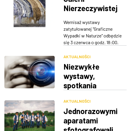
Nierzeczywistej
RSF
Wernisaż wystawy
zatytułowanej "Graficzne
Wypadki w Naturze" odbędzie
się 3 czerwca o godz. 18:00.
AKTUALNOŚCI
Niezwykłe
wystawy,
spotkania
autorskie,
AKTUALNOŚCI
warsztaty
Jednorazowymi
fotograficzne. W
aparatami
środę rusza
sfotografowali