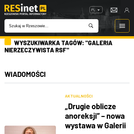
PL
WYSZUKIWARKA TAGÓW: "GALERIA
WIADOMOŚCI
NIERZECZYWISTA RSF"
INWESTYCJE
WIADOMOŚCI
IMPREZY
ROZRYWKA
AKTUALNOŚCI
„Drugie oblicze
W KINACH
anoreksji” – nowa
wystawa w Galerii
GASTRONOMIA