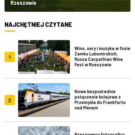
Rzeszowie
NAJCHĘTNIEJ CZYTANE
Wino, sery i muzyka w fosie
Zamku Lubomirskich.
1
Rusza Carpathian Wine
Fest w Rzeszowie
Nowe bezpośrednie
połączenie kolejowe z
2
Przemyśla do Frankfurtu
nad Menem
Rzeszowscy fotograficy