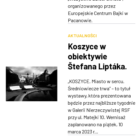
organizowanego przez
Europejskie Centrum Bajki w
Pacanowie.
AKTUALNOŚCI
Koszyce w
obiektywie
Štefana Liptáka.
Nowa wystawa w
„KOSZYCE. Miasto w sercu.
Galerii
Średniowiecze trwa” – to tytuł
Nierzeczywistej
wystawy, która prezentowana
będzie przez najbliższe tygodnie
w Galerii Nierzeczywistej RSF
przy ul. Matejki 10. Wernisaż
zaplanowano na piątek, 10
marca 2023 r...