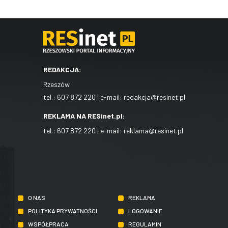
REDAKCJA:
Rzeszów
tel.:
607 872 220
| e-mail:
redakcja@resinet.pl
REKLAMA NA RESinet.pl:
tel.:
607 872 220
| e-mail:
reklama@resinet.pl
O NAS
REKLAMA
POLITYKA PRYWATNOŚCI
LOGOWANIE
WSPÓŁPRACA
REGULAMIN