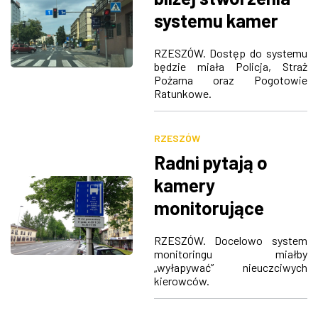
systemu kamer
„wyłapujących”
RZESZÓW. Dostęp do systemu
kierowców
będzie miała Policja, Straż
Pożarna oraz Pogotowie
przejeżdżających
Ratunkowe.
na czerwonym
świetle
RZESZÓW
Radni pytają o
kamery
monitorujące
buspasy. Miałyby
RZESZÓW. Docelowo system
zastępować
monitoringu miałby
„wyłapywać” nieuczciwych
policyjne patrole
kierowców.