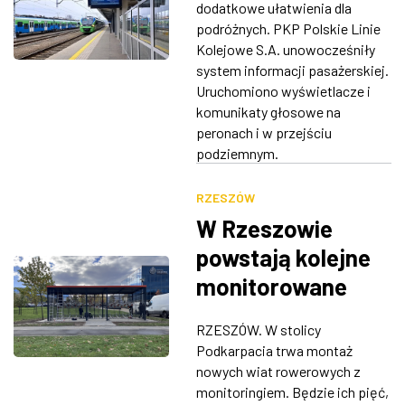
dodatkowe ułatwienia dla
ZDJĘCIA
podróżnych. PKP Polskie Linie
Kolejowe S.A. unowocześniły
system informacji pasażerskiej.
W RZESZOWIE
Uruchomiono wyświetlacze i
komunikaty głosowe na
peronach i w przejściu
podziemnym.
RZESZÓW
W Rzeszowie
powstają kolejne
monitorowane
wiaty rowerowe
RZESZÓW. W stolicy
[ZDJĘCIA]
Podkarpacia trwa montaż
nowych wiat rowerowych z
monitoringiem. Będzie ich pięć,