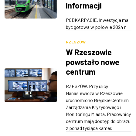
informacji
pasażerskiej
PODKARPACIE. Inwestycja ma
ułatwi
być gotowa w połowie 2024 r.
podróżowanie
RZESZÓW
Podmiejską Koleją
W Rzeszowie
Aglomeracyjną
powstało nowe
centrum
monitoringu
RZESZÓW. Przy ulicy
Hanasiewicza w Rzeszowie
uruchomiono Miejskie Centrum
Zarządzania Kryzysowego i
Monitoringu Miasta. Pracownicy
centrum mają dostęp do obrazu
z ponad tysiąca kamer.