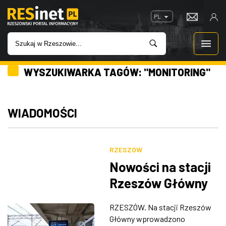
PL
WYSZUKIWARKA TAGÓW: "MONITORING"
WIADOMOŚCI
INWESTYCJE
WIADOMOŚCI
IMPREZY
RZESZÓW
ROZRYWKA
Nowości na stacji
Rzeszów Główny
W KINACH
RZESZÓW. Na stacji Rzeszów
GASTRONOMIA
Główny wprowadzono