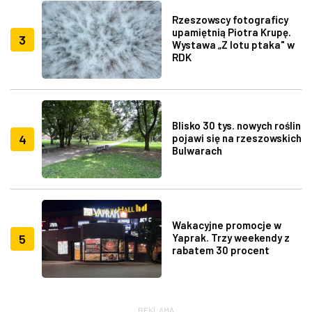
Rzeszowscy fotograficy
upamiętnią Piotra Krupę.
3
Wystawa „Z lotu ptaka" w
RDK
Blisko 30 tys. nowych roślin
4
pojawi się na rzeszowskich
Bulwarach
Wakacyjne promocje w
5
Yaprak. Trzy weekendy z
rabatem 30 procent
REKLAMA