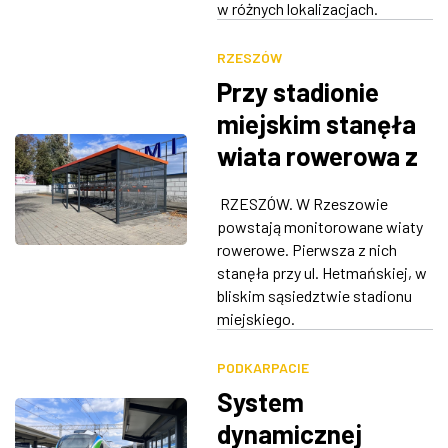
w różnych lokalizacjach.
RZESZÓW
Przy stadionie
miejskim stanęła
wiata rowerowa z
monitoringiem.
RZESZÓW. W Rzeszowie
Będzie ich więcej
powstają monitorowane wiaty
[ZDJĘCIA]
rowerowe. Pierwsza z nich
stanęła przy ul. Hetmańskiej, w
bliskim sąsiedztwie stadionu
miejskiego.
PODKARPACIE
System
dynamicznej