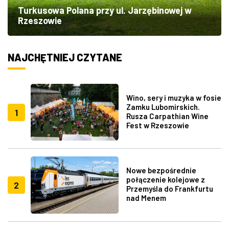
Turkusowa Polana przy ul. Jarzębinowej w
Rzeszowie
NAJCHĘTNIEJ CZYTANE
Wino, sery i muzyka w fosie
Zamku Lubomirskich.
1
Rusza Carpathian Wine
Fest w Rzeszowie
Nowe bezpośrednie
połączenie kolejowe z
2
Przemyśla do Frankfurtu
nad Menem