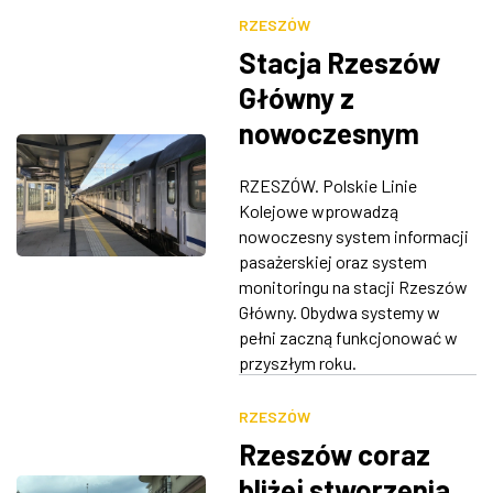
RZESZÓW
Stacja Rzeszów
Główny z
nowoczesnym
systemem
RZESZÓW. Polskie Linie
informacji i
Kolejowe wprowadzą
monitoringiem
nowoczesny system informacji
pasażerskiej oraz system
monitoringu na stacji Rzeszów
Główny. Obydwa systemy w
pełni zaczną funkcjonować w
przyszłym roku.
RZESZÓW
Rzeszów coraz
bliżej stworzenia