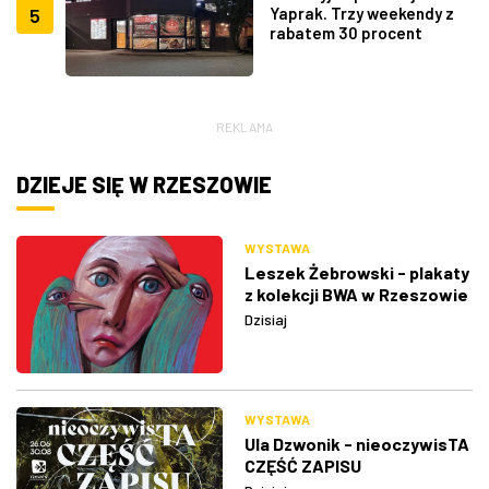
5
Yaprak. Trzy weekendy z
rabatem 30 procent
REKLAMA
DZIEJE SIĘ W RZESZOWIE
WYSTAWA
Leszek Żebrowski - plakaty
z kolekcji BWA w Rzeszowie
Dzisiaj
WYSTAWA
Ula Dzwonik - nieoczywisTA
CZĘŚĆ ZAPISU