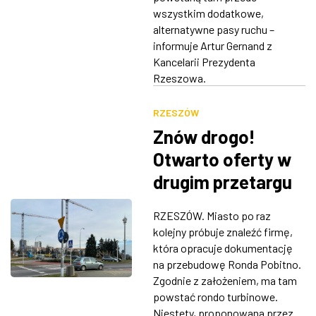
wszystkim dodatkowe,
alternatywne pasy ruchu –
informuje Artur Gernand z
Kancelarii Prezydenta
Rzeszowa.
RZESZÓW
Znów drogo!
Otwarto oferty w
drugim przetargu
na projekt
RZESZÓW. Miasto po raz
przebudowy ronda
kolejny próbuje znaleźć firmę,
Pobitno
która opracuje dokumentację
na przebudowę Ronda Pobitno.
Zgodnie z założeniem, ma tam
powstać rondo turbinowe.
Niestety, proponowana przez