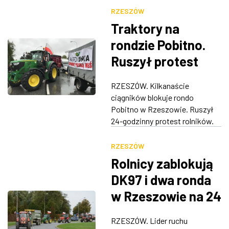
RZESZÓW
Traktory na
rondzie Pobitno.
Ruszył protest
rolników
RZESZÓW. Kilkanaście
[ZDJĘCIA]
ciągników blokuje rondo
Pobitno w Rzeszowie. Ruszył
24-godzinny protest rolników.
RZESZÓW
Rolnicy zablokują
DK97 i dwa ronda
w Rzeszowie na 24
godziny
RZESZÓW. Lider ruchu