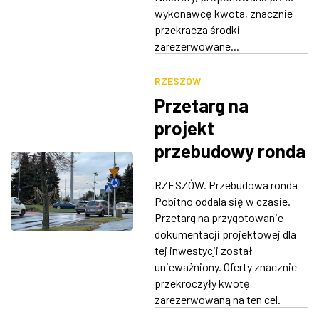
wykonawcę kwota, znacznie
przekracza środki
zarezerwowane...
RZESZÓW
Przetarg na
projekt
przebudowy ronda
Pobitno
RZESZÓW. Przebudowa ronda
unieważniony. Zbyt
Pobitno oddala się w czasie.
drogie oferty
Przetarg na przygotowanie
dokumentacji projektowej dla
tej inwestycji został
unieważniony. Oferty znacznie
przekroczyły kwotę
zarezerwowaną na ten cel.