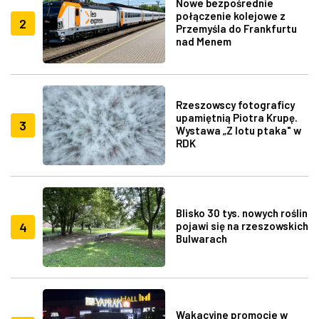
Nowe bezpośrednie
połączenie kolejowe z
2
Przemyśla do Frankfurtu
nad Menem
Rzeszowscy fotograficy
upamiętnią Piotra Krupę.
3
Wystawa „Z lotu ptaka" w
RDK
Blisko 30 tys. nowych roślin
4
pojawi się na rzeszowskich
Bulwarach
Wakacyjne promocje w