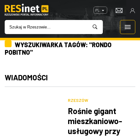
PL
WYSZUKIWARKA TAGÓW: "RONDO
WIADOMOŚCI
POBITNO"
INWESTYCJE
WIADOMOŚCI
IMPREZY
ROZRYWKA
RZESZÓW
Rośnie gigant
W KINACH
mieszkaniowo-
usługowy przy
GASTRONOMIA