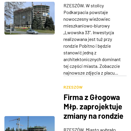
rondzie Pobitno
RZESZÓW. W stolicy
[ZDJĘCIA]
ZDJĘCIA
Podkarpacia powstaje
nowoczesny wieżowiec
W RZESZOWIE
mieszkaniowo-biurowy
„Lwowska 33”. Inwestycja
realizowana jest tuż przy
rondzie Pobitno i będzie
stanowić jedną z
architektonicznych dominant
tej części miasta. Zobaczcie
najnowsze zdjęcia z placu...
RZESZÓW
Firma z Głogowa
Młp. zaprojektuje
zmiany na rondzie
Pobitno
RZESZÓW. Miasto wybrało