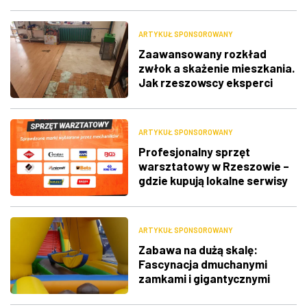
ARTYKUŁ SPONSOROWANY
Zaawansowany rozkład
zwłok a skażenie mieszkania.
Jak rzeszowscy eksperci
radzą sobie z
najtrudniejszymi
przypadkami?
ARTYKUŁ SPONSOROWANY
Profesjonalny sprzęt
warsztatowy w Rzeszowie –
gdzie kupują lokalne serwisy
samochodowe?
ARTYKUŁ SPONSOROWANY
Zabawa na dużą skalę:
Fascynacja dmuchanymi
zamkami i gigantycznymi
zjeżdżalniami