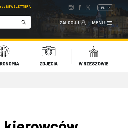
ię do NEWSLETTERA
PL
ZALOGUJ
MENU
RONOMIA
ZDJĘCIA
W RZESZOWIE
u kierowców