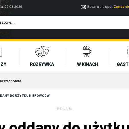
la, 09.08.2026
Bądź na bieżąco!
Zapisz s
EZY
ROZRYWKA
W KINACH
GAST
Gastronomia
DDANY DO UŻYTKU KIEROWCÓW
REKLAMA
y oddany do użytk