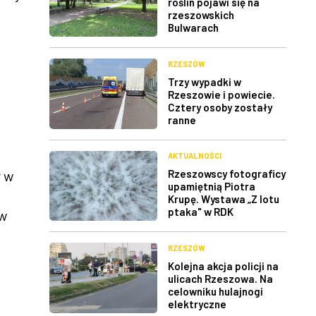
roślin pojawi się na
rzeszowskich
Bulwarach
RZESZÓW
Trzy wypadki w
Rzeszowie i powiecie.
Cztery osoby zostały
ranne
AKTUALNOŚCI
y w
Rzeszowscy fotograficy
upamiętnią Piotra
Krupę. Wystawa „Z lotu
ptaka" w RDK
 w
RZESZÓW
Kolejna akcja policji na
ulicach Rzeszowa. Na
celowniku hulajnogi
elektryczne