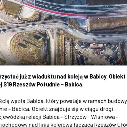
zystać już z wiaduktu nad koleją w Babicy. Obiekt
 S19 Rzeszów Południe – Babica.
ścią węzła Babica, który powstaje w ramach budowy
e – Babica. Obiekt znajduje się w ciągu drogi -
ojewódzką relacji Babica – Strzyżów - Wiśniowa –
mochodowy nad linią kolejową łączącą Rzeszów Gł