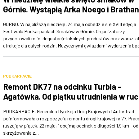
Górnie. Wystąpią Arka Noego i Brathan
GÓRNO. W najbliższą niedzielę, 24 maja odbędzie się XVIII edycja
Festiwalu Podkarpackich Smaków w Górnie. Organizatorzy
przygotowali m.in. degustacje lokalnych produktów oraz warsztat
atrakcje dla całych rodzin. Muzycznymi gwiazdami wydarzenia będ
PODKARPACIE
Remont DK77 na odcinku Turbia –
Agatówka. Od piątku utrudnienia w ru
PODKARPACIE. Generalna Dyrekcja Dróg Krajowych i Autostrad
poinformowała o rozpoczęciu remontu drogi krajowej nr 77. Prac
ruszają w piątek, 22 maja, i obejmą odcinek o długości 1,9 km – od
skrzyżowania z...