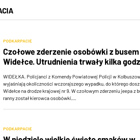
ACIA
PODKARPACIE
Czołowe zderzenie osobówki z busem
Widełce. Utrudnienia trwały kilka godz
WIDEŁKA. Policjanci z Komendy Powiatowej Policji w Kolbuszo
wyjaśniają okoliczności wczorajszego wypadku, do którego dosz
Widełce na drodze krajowej nr 9. W czołowym zderzeniu jeepa z 
ranny został kierowca osobówki,...
PODKARPACIE
W niedzielę wielkie święto smaków w