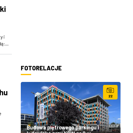
ki
y i
ą:...
FOTORELACJE
chu
22
e
Budowa piętrowego parkingu i