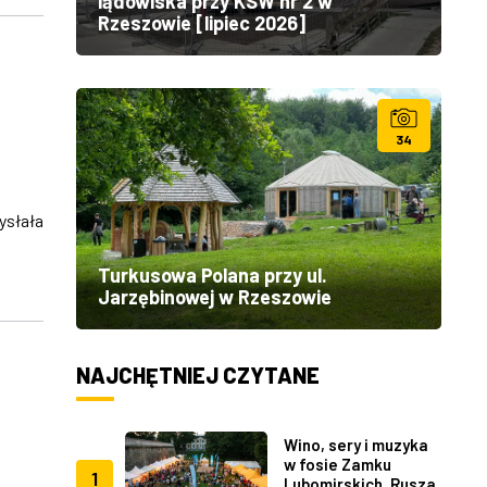
lądowiska przy KSW nr 2 w
Rzeszowie [lipiec 2026]
34
ysłała
Turkusowa Polana przy ul.
Jarzębinowej w Rzeszowie
NAJCHĘTNIEJ CZYTANE
Wino, sery i muzyka
w fosie Zamku
1
Lubomirskich. Rusza