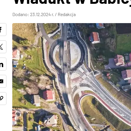
Dodano:
23.12.2024 r.
/
Redakcja