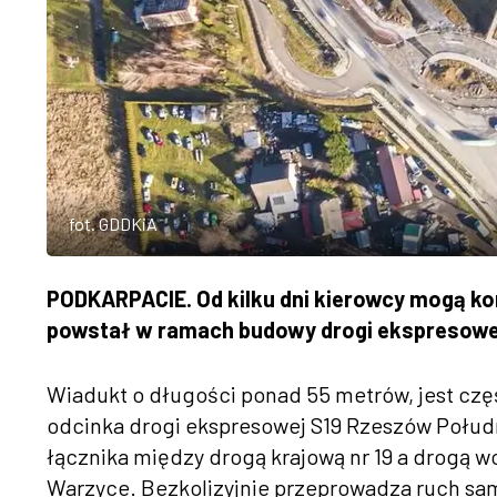
fot. GDDKiA
PODKARPACIE. Od kilku dni kierowcy mogą kor
powstał w ramach budowy drogi ekspresowej
Wiadukt o długości ponad 55 metrów, jest czę
odcinka drogi ekspresowej S19 Rzeszów Południ
łącznika między drogą krajową nr 19 a drogą w
Warzyce. Bezkolizyjnie przeprowadza ruch sa