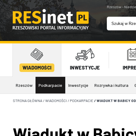
Rzeszów - Niedzie
WIADOMOŚCI
INWESTYCJE
IMPR
Rzeszów
Podkarpacie
Inwestycje
Rozrywka i kultura
STRONA GŁÓWNA
/
WIADOMOŚCI
/
PODKARPACIE
/
WIADUKT W BABICY O
Wiadukt w Babic