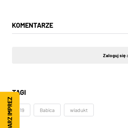
KOMENTARZE
Zaloguj się
a
TAGI
KALENDARZ IMPREZ
S19
Babica
wiadukt