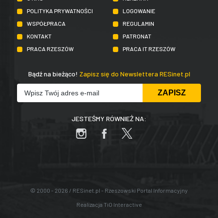
POLITYKA PRYWATNOŚCI
LOGOWANIE
WSPÓŁPRACA
REGULAMIN
KONTAKT
PATRONAT
PRACA RZESZÓW
PRACA IT RZESZÓW
Bądź na bieżąco!
Zapisz się do Newslettera RESinet.pl
JESTEŚMY RÓWNIEŻ NA:
© 2000 - 2026 / RESinet.pl - Rzeszowski Portal Informacyjny
Realizacja
TiO Interactive