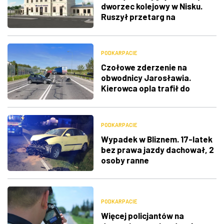
dworzec kolejowy w Nisku.
Ruszył przetarg na
przebudowę
PODKARPACIE
Czołowe zderzenie na
obwodnicy Jarosławia.
Kierowca opla trafił do
szpitala
PODKARPACIE
Wypadek w Bliznem. 17-latek
bez prawa jazdy dachował, 2
osoby ranne
PODKARPACIE
Więcej policjantów na