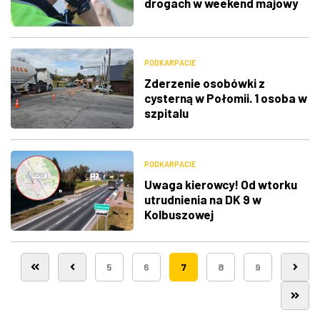
drogach w weekend majowy
PODKARPACIE
Zderzenie osobówki z
cysterną w Połomii. 1 osoba w
szpitalu
PODKARPACIE
Uwaga kierowcy! Od wtorku
utrudnienia na DK 9 w
Kolbuszowej
5
6
7
8
9