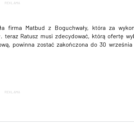
REKLAMA
iła firma Matbud z Boguchwały, która za wykon
. teraz Ratusz musi zdecydować, którą ofertę wy
tową, powinna zostać zakończona do 30 września
REKLAMA