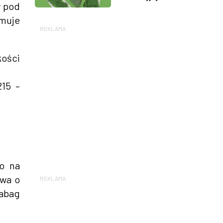
w pod
jmuje
REKLAMA
kości
215 –
to na
owa o
REKLAMA
rabag