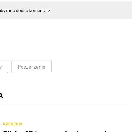
by móc dodać komentarz
y
Poszerzenie
A
RZESZÓW