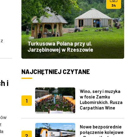
34
 z
Turkusowa Polana przy ul.
Jarzębinowej w Rzeszowie
NAJCHĘTNIEJ CZYTANE
h i
Wino, sery i muzyka
w fosie Zamku
1
Lubomirskich. Rusza
Carpathian Wine
Fest w Rzeszowie
nów
z
Nowe bezpośrednie
da
połączenie kolejowe
2