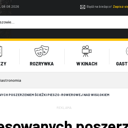
, 08.08.2026
Bądź na bieżąco!
Zapisz s
EZY
ROZRYWKA
W KINACH
GAST
Gastronomia
NYCH POSZERZENIEM ŚCIEŻKI PIESZO-ROWEROWEJ NAD WISŁOKIEM
REKLAMA
resowanych poszer