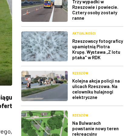
Trzy wypadki w
Rzeszowie i powiecie.
Cztery osoby zostały
ranne
AKTUALNOŚCI
Rzeszowscy fotograficy
upamiętnią Piotra
Krupę. Wystawa „Z lotu
ptaka" w RDK
RZESZÓW
Kolejna akcja policji na
ulicach Rzeszowa. Na
celowniku hulajnogi
iągu
elektryczne
ofert
RZESZÓW
Na Bulwarach
powstanie nowy teren
wego,
rekreacyjny