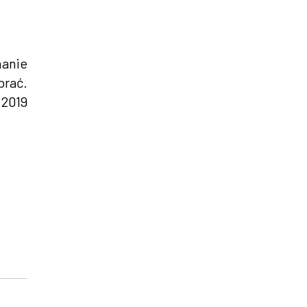
anie
brać.
 2019