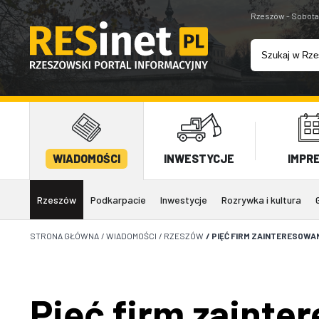
Rzeszów - Sobota
WIADOMOŚCI
INWESTYCJE
IMPR
Rzeszów
Podkarpacie
Inwestycje
Rozrywka i kultura
STRONA GŁÓWNA
/
WIADOMOŚCI
/
RZESZÓW
/
PIĘĆ FIRM ZAINTERESOWA
Pięć firm zainte