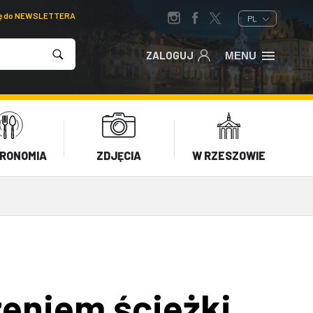
ię do NEWSLETTERA
PL
ZALOGUJ
MENU
RONOMIA
ZDJĘCIA
W RZESZOWIE
zeniem ścieżki