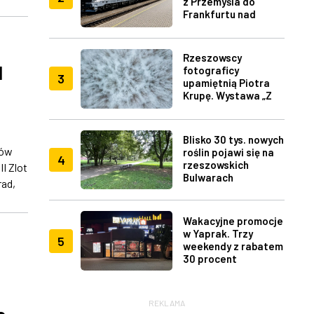
z Przemyśla do
Frankfurtu nad
Menem
Rzeszowscy
I
fotograficy
3
upamiętnią Piotra
Krupę. Wystawa „Z
lotu ptaka" w RDK
Blisko 30 tys. nowych
nów
roślin pojawi się na
4
rzeszowskich
I Zlot
Bulwarach
rad,
Wakacyjne promocje
w Yaprak. Trzy
5
weekendy z rabatem
30 procent
REKLAMA