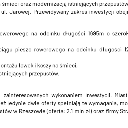
na śmieci oraz modernizacją istniejących przepustó
 ul. Jarowej. Przewidywany zakres inwestycji obe
-rowerowego na odcinku długości 1695m o szero
 ciągu pieszo rowerowego na odcinku długości 1
ontażu ławek i koszy na śmieci,
stniejących przepustów.
m zainteresowanych wykonaniem inwestycji. Mias
oteż jedynie dwie oferty spełniają te wymagania, m
stów w Rzeszowie (oferta: 2,1 mln zł) oraz firmy St