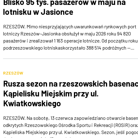
Blisko 95 tys. pasażerów w maju na
lotnisku w Jasionce
RZESZÓW. Mimo niesprzyjających uwarunkowań rynkowych port
lotniczy Rzeszów-Jasionka obsłużył w maju 2026 roku 94 820
pasażerów i zrealizował 1 163 operacje lotnicze. Od początku roku
podrzeszowskiego lotniskaskorzystało 388 514 podróżnych —...
RZESZÓW
Rusza sezon na rzeszowskich basenac
Kąpielisku Miejskim przy ul.
Kwiatkowskiego
RZESZÓW. Na sobotę, 13 czerwca zapowiedziano otwarcie base
odkrytych Rzeszowskiego Ośrodka Sportu i Rekreacji (ROSiR) ora
Kąpieliska Miejskiego przy ul. Kwiatkowskiego. Sezon, jeśli pogo